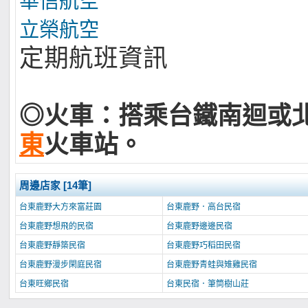
華信航空
立榮航空
定期航班資訊
◎火車：搭乘台鐵南迴或
東
火車站。
周邊店家 [14筆]
台東鹿野大方來富莊園
台東鹿野．高台民宿
台東鹿野想飛的民宿
台東鹿野邊邊民宿
台東鹿野靜築民宿
台東鹿野巧稻田民宿
台東鹿野漫步閑庭民宿
台東鹿野青蛙與雉雞民宿
台東旺鄉民宿
台東民宿．筆筒樹山莊