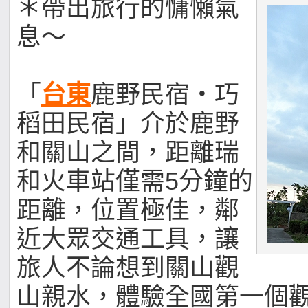
＊帶出旅行的慵懶氣
息～
「
台東
鹿野民宿‧巧
稻田民宿」介於鹿野
和關山之間，距離瑞
和火車站僅需5分鐘的
距離，位置極佳，鄰
近大眾交通工具，讓
旅人不論想到關山觀
山親水，體驗全國第一個