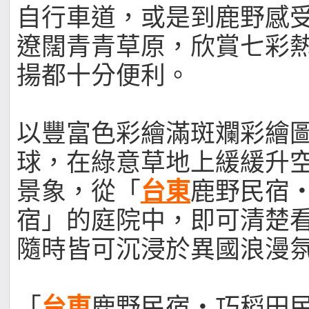
自行車道，或是到鹿野感
遼闊青青草原，欣賞七彩
揚都十分便利。
以豐富色彩繪滿斑斕彩繪
球，在綠意草地上緩緩升
景象，從「
台東
鹿野民宿
宿」的庭院中，即可清楚
隨時皆可沉浸於異國浪漫
「
台東
鹿野民宿‧巧稻田