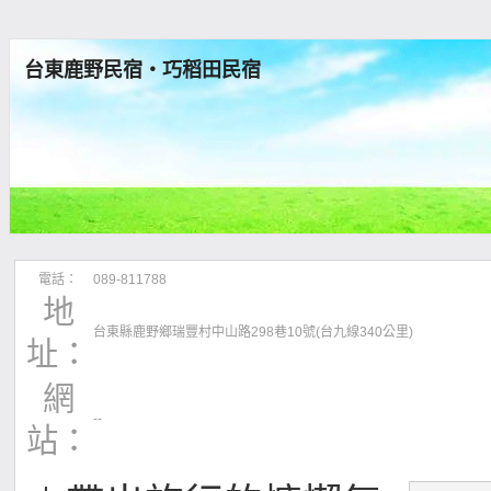
台東鹿野民宿‧巧稻田民宿
電話：
089-811788
地
台東縣鹿野鄉瑞豐村中山路298巷10號(台九線340公里)
址：
網
--
站：