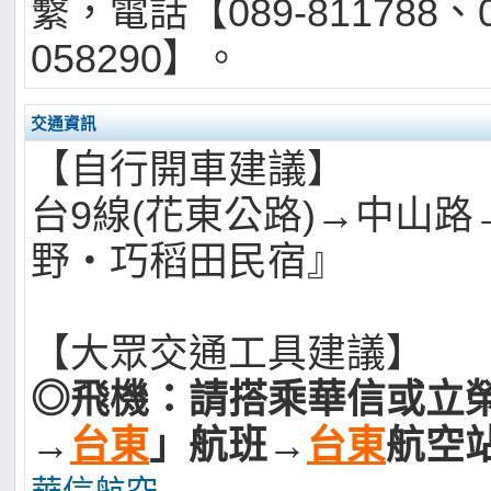
繫，電話【089-811788、0
058290】。
交通資訊
【自行開車建議】
台9線(花東公路)→中山路
野‧巧稻田民宿』
【大眾交通工具建議】
◎飛機：請搭乘華信或立
→
台東
」航班→
台東
航空