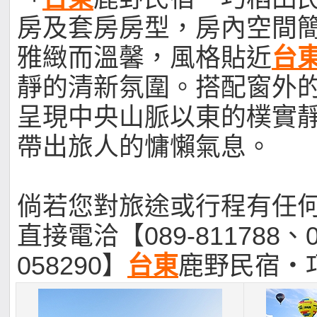
房及套房房型，房內空間
雅緻而溫馨，風格貼近
台
靜的清新氛圍。搭配窗外
呈現中央山脈以東的樸實
帶出旅人的慵懶氣息。
倘若您對旅途或行程有任
直接電洽【089-811788、0
058290】
台東
鹿野民宿‧