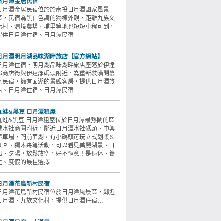
日月潭金居民宿
日月潭金居民宿位於於南投日月潭國家風景
區，民宿為黑白色調的獨棟外觀，距離九族文
化村、清境農場、埔里等地也短短車程可到，
提供日月潭住宿、日月潭民宿…
日月潭明月湖品味湖畔旅店【官方網站】
日月潭住宿‧明月湖品味湖畔旅店座落於伊達
邵商店街與伊達邵碼頭附近，為重新裝潢開幕
之民宿，擁有面湖的景觀客房，提供日月潭旅
店、日月潭住宿、日月潭民宿…
九蛙&黑豆 日月潭租屋
九蛙&黑豆 日月潭租屋位於日月潭最熱鬧的區
域水社商圈附近，鄰近日月潭水社碼頭、中興
停車場，門前面湖，有小碼頭可玩立式划槳Ｓ
ＵＰ、獨木舟等活動，可以看見美麗湖景、日
出、夕陽，放鬆放空，好不愜意！是退休、養
生、度假的最佳選擇…
日月潭花鳥新村民宿
日月潭花鳥新村民宿位於日月潭風景區，鄰近
日月潭、九族文化村，提供日月潭住宿…