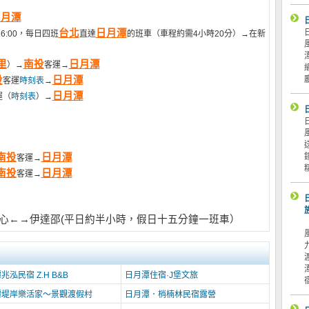
日月潭
台北
日月潭
16:00，每日四班
直達
的班車（車程約需4小時20分）→在新
里
南投
日月潭
）→
客運→
投
日月潭
客運
時刻表
→
日月潭
運（
時刻表
）→
南投
日月潭
客運→
南投
日月潭
客運→
心←→伊達邵(平日約半小時，假日十五分鐘一班車）
兆泓民宿 Z.H B&B
日月潭住宿·J堡文旅
潭堤岸樂活家～景觀渡假村
日月潭．梢楠林民宿露營