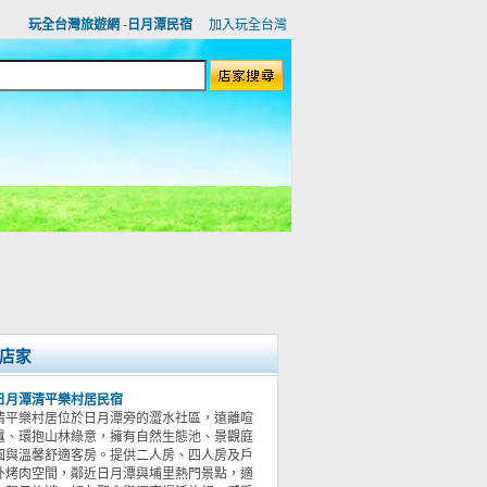
玩全台灣旅遊網
-
日月潭民宿
加入玩全台灣
店家
日月潭清平樂村居民宿
清平樂村居位於日月潭旁的澀水社區，遠離喧
囂、環抱山林綠意，擁有自然生態池、景觀庭
園與溫馨舒適客房。提供二人房、四人房及戶
外烤肉空間，鄰近日月潭與埔里熱門景點，適