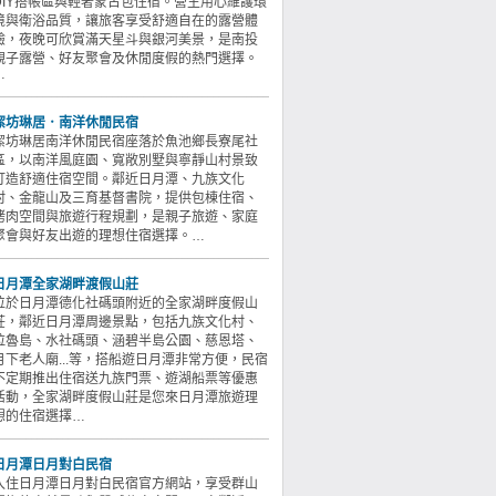
DIY搭帳區與輕奢蒙古包住宿。營主用心維護環
境與衛浴品質，讓旅客享受舒適自在的露營體
驗，夜晚可欣賞滿天星斗與銀河美景，是南投
親子露營、好友聚會及休閒度假的熱門選擇。
…
潔坊琳居．南洋休閒民宿
潔坊琳居南洋休閒民宿座落於魚池鄉長寮尾社
區，以南洋風庭園、寬敞別墅與寧靜山村景致
打造舒適住宿空間。鄰近日月潭、九族文化
村、金龍山及三育基督書院，提供包棟住宿、
烤肉空間與旅遊行程規劃，是親子旅遊、家庭
聚會與好友出遊的理想住宿選擇。…
日月潭全家湖畔渡假山莊
位於日月潭德化社碼頭附近的全家湖畔度假山
莊，鄰近日月潭周邊景點，包括九族文化村、
拉魯島、水社碼頭、涵碧半島公園、慈恩塔、
月下老人廟...等，搭船遊日月潭非常方便，民宿
不定期推出住宿送九族門票、遊湖船票等優惠
活動，全家湖畔度假山莊是您來日月潭旅遊理
想的住宿選擇…
日月潭日月對白民宿
入住日月潭日月對白民宿官方網站，享受群山