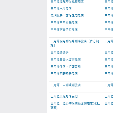
日月潭潭暉時尚風華旅店
日月
日月潭水岸民宿
日月
潔坊琳居．南洋休閒民宿
日月
日月潭日月星舞民宿
日月
日月潭阿貴的家民宿
日月
日月潭明月湖品味湖畔旅店【官方網
日月
站】
日月潭儂濃居
日月
日月潭貴夫人渡假民宿
日月潭
日月潭住宿‧行鹿青旅
日月
日月潭明軒曉居民宿
日月
日月潭山中湖觀湖旅店
日月
日月潭東光知性民宿
日月
日月潭．潭香時尚精緻渡假旅店(水社
日月
碼頭)