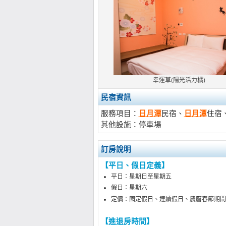
幸運草(陽光活力橘)
民宿資訊
服務項目：
日月潭
民宿、
日月潭
住宿
其他設施：停車場
訂房說明
【平日、假日定義】
平日：星期日至星期五
假日：星期六
定價：
國定假日、連續假日、
農曆春節期間
【進退房時間】