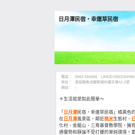
日月潭民宿‧幸運草民宿
電話：
0982-584986 LINEID:0982584986
地址：
南投縣魚池鄉新城村通文巷52-2號
網站：
--
＊生活就是如此簡單～
「
日月潭
民宿‧幸運草民宿」橘黃色
在
日月潭
風景區，鄰近
桃米
生態村、
化村、金龍山、三育基督教學院，擁
通優勢和靜謐不受打擾的單純環境。