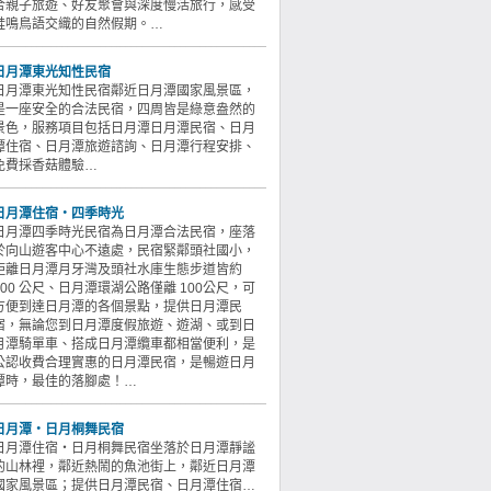
合親子旅遊、好友聚會與深度慢活旅行，感受
蛙鳴鳥語交織的自然假期。…
日月潭東光知性民宿
日月潭東光知性民宿鄰近日月潭國家風景區，
是一座安全的合法民宿，四周皆是綠意盎然的
景色，服務項目包括日月潭日月潭民宿、日月
潭住宿、日月潭旅遊諮詢、日月潭行程安排、
免費採香菇體驗…
日月潭住宿‧四季時光
日月潭四季時光民宿為日月潭合法民宿，座落
於向山遊客中心不遠處，民宿緊鄰頭社國小，
距離日月潭月牙灣及頭社水庫生態步道皆約
500 公尺、日月潭環湖公路僅離 100公尺，可
方便到達日月潭的各個景點，提供日月潭民
宿，無論您到日月潭度假旅遊、遊湖、或到日
月潭騎單車、搭成日月潭纜車都相當便利，是
公認收費合理實惠的日月潭民宿，是暢遊日月
潭時，最佳的落腳處！…
日月潭‧日月桐舞民宿
日月潭住宿‧日月桐舞民宿坐落於日月潭靜謐
的山林裡，鄰近熱鬧的魚池街上，鄰近日月潭
國家風景區；提供日月潭民宿、日月潭住宿…