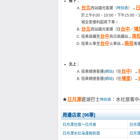
南下：
台北
西站國光客運（
時刻表
）→
於上午9:00、10:00，下午15:00、
城全家便利超商下車。
台北
台中
埔
西站國光客運（往
／
台中
南
搭乘高鐵至
烏日高鐵站→
台中
南投
搭乘火車至
火車站→
客
北上：
台中
搭乘總達客運(
網站
)（往
）→
埔里
搭乘總達客運(
網站
)（往
）→
★
日月潭
遊湖巴士
：水社旅客中
時刻表
周邊店家 [96筆]
日月潭住宿～日月美
日月潭
日月潭水社海渡假民宿
日月