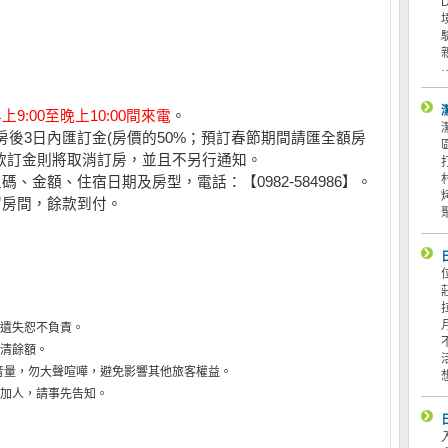
上9:00至晚上10:00間來電
。
房後3日內匯訂金(房價的50%；預訂春節期間請匯全額房
款訂金則將取消訂房，並且不另行通知。
、金額、住宿日期及房型，電話：【0982-584986】。
留房間，餘款到付。
遺失恕不負責。
清餘額。
低音量，勿大聲喧嘩，避免影響其他旅客權益。
加人，請事先告知。