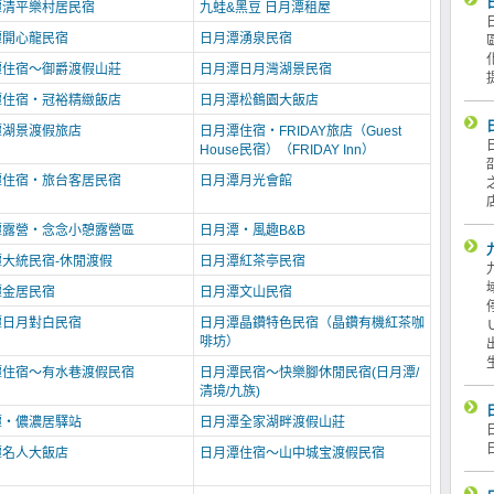
潭清平樂村居民宿
九蛙&黑豆 日月潭租屋
潭開心龍民宿
日月潭湧泉民宿
潭住宿～御爵渡假山莊
日月潭日月灣湖景民宿
潭住宿‧冠裕精緻飯店
日月潭松鶴園大飯店
潭湖景渡假旅店
日月潭住宿‧FRIDAY旅店（Guest
House民宿）（FRIDAY Inn）
潭住宿‧旅台客居民宿
日月潭月光會館
潭露營‧念念小憩露營區
日月潭‧風趣B&B
大統民宿-休閒渡假
日月潭紅茶亭民宿
潭金居民宿
日月潭文山民宿
潭日月對白民宿
日月潭晶鑽特色民宿（晶鑽有機紅茶咖
啡坊）
潭住宿～有水巷渡假民宿
日月潭民宿～快樂腳休閒民宿(日月潭/
清境/九族)
潭‧儂濃居驛站
日月潭全家湖畔渡假山莊
潭名人大飯店
日月潭住宿～山中城宝渡假民宿