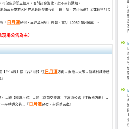
，可保留房間三個月，否則訂金沒收、恕不另行通知。
地縣政府或旅客所在地政府發佈停止上班上課，方可退還訂金或保留訂金
日月潭
與『
民宿‧幸運草民宿』聯繫，電話【0982-584986】。
依現場公告為主）
日月潭
【台14線】接【台21線】往
方向→魚池→大雁→新城村紅綠燈
宿』
K處）→轉【國道六號】→於【愛蘭交流道】下高速公路（往魚池方向）→
日月潭
>>左轉通文巷→『
民宿‧幸運草民宿』