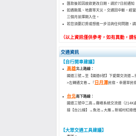
匯款後若因故欲更改日期，請於7日前通知
如遇颱風、地震等天災，交通因中斷，經當
三個月並擇期入住。
若您須要訂房或想進一步洽詢任何問題，請
（以上資訊僅供參考，如有異動，請
交通資訊
【自行開車建議】
高雄
北上路線：
國道三號→至【國道6號】下愛蘭交流道→接
日月潭
>左轉通文巷→『
民宿‧幸運草民
台北
南下路線：
國道三號中二高→霧峰系統交流道（214
接【台21線】→魚池→大雁→新城村紅綠燈
【大眾交通工具建議】