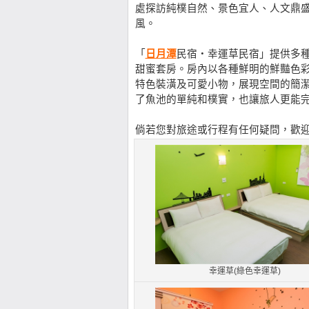
處探訪純樸自然、景色宜人、人文鼎
風。
「
日月潭
民宿‧幸運草民宿」提供多
甜蜜套房。房內以各種鮮明的鮮豔色
特色裝潢及可愛小物，展現空間的簡
了魚池的單純和樸實，也讓旅人更能
倘若您對旅途或行程有任何疑問，歡迎直接
幸運草(綠色幸運草)