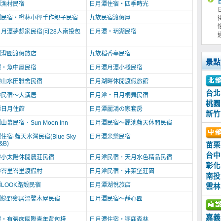
潭漁村民宿
日月潭住宿‧四季時光
潭民宿‧橙林小徑手作親子民宿
九族民宿渡假屋
月潭夢想家民宿|可28人南投包
日月潭‧玥湖民宿
潭澄園渡假旅店
九族稻香亭民宿
景點
潭‧魚中屋民宿
日月潭月潭小棧民宿
潭山水田雅舍民宿
日月湖畔休閒渡假旅館
台北
潭民宿～大漢居
日月潭‧日月桐舞民宿
桃園
潭日月住館
日月潭麗鴻の家套房
新竹
慕民宿．Sun Moon Inn
日月潭民宿～麗池藍天休閒民宿
住宿·藍天水灣民宿(Blue Sky
日月潭米樂民宿
&B)
苗栗
台中
潭小太陽休閒農莊民宿
日月潭民宿．天月水色精品民宿
彰化
潭峇里峇里渡假村
日月潭民宿．弗萊堡莊園
南投
LOOK路殼民宿
日月潭湖悅旅店
雲林
潭綠野鄉居溫馨木屋民宿
日月潭民宿～靜心園
嘉義
潭‧有張床國際青年背包棧
日月潭住宿‧逐鹿森林