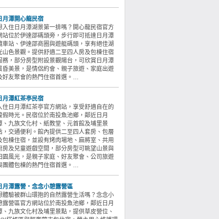
日月潭開心龍民宿
想入住日月潭湖景第一排嗎？開心龍民宿官方
網站位於伊達邵碼頭旁，步行即可抵達日月潭
纜車站、伊達邵商圈與遊艇碼頭，享有絕佳湖
光山色景觀。提供舒適二至四人房及包棟住宿
服務，部分房型附設景觀陽台，可欣賞日月潭
晨昏美景，是情侶約會、親子旅遊、家庭出遊
及好友聚會的熱門住宿首選。…
日月潭紅茶亭民宿
入住日月潭紅茶亭官方網站，享受舒適自在的
渡假時光。民宿位於南投魚池鄉，鄰近日月
潭、九族文化村、紙教堂、元首館及埔里景
點，交通便利。館內提供二至四人套房、包層
及包棟住宿，並設有烤肉場地、麻將室、共用
廚房及兒童遊戲空間，部分房型可眺望山景與
田園風光，是親子家庭、好友聚會、公司旅遊
與團體包棟的熱門住宿首選。…
日月潭露營‧念念小憩露營區
想體驗被群山環抱的自然露營生活嗎？念念小
憩露營區官方網站位於南投魚池鄉，鄰近日月
潭、九族文化村及埔里景點，提供草皮營位、