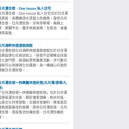
日月潭住宿．One house 私人住宅
日月潭住宿．One house 私人住宅位於日月潭
風景區，為獨棟清水混凝土的建築，提供日月
潭住宿、日月潭民宿，另有停車場、無線上
網、景觀平台、露天休閒桌椅、生態池、會議
廳等設施…
日月湖畔休閒渡假旅館
日月潭民宿日月湖畔休閒渡假旅館位於日月潭
風景區德化社商店街上，民宿不定期推出住宿
送九族門票、遊湖船票等優惠活動，步行數分
鐘就可以到達德化社碼頭，為一棟細心打造的
精緻日月潭民宿。…
日月潭民宿～快樂腳休閒民宿(日月潭/清境/九
族)
「日月潭民宿～快樂腳休閒民宿」位於日月潭
風景區澀水社區，鄰近埔里酒廠、桃米社區、
九族文化村等景點，交通非常便利，將會是您
渡假放鬆最佳的首選，提供日月潭民宿、日月
潭住宿、南投魚池包棟民宿、日月潭包棟民
宿。…