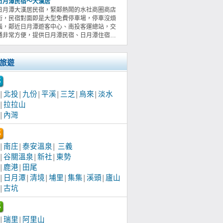
日月潭民宿～大漢居
日月潭大漢居民宿，緊鄰熱鬧的水社商圈商店
街，民宿對面即是大型免費停車場，停車沒煩
惱，鄰近日月潭遊客中心、南投客運總站，交
通非常方便，提供日月潭民宿、日月潭住宿…
旅遊
北投
九份
平溪
三芝
烏來
淡水
│
│
│
│
│
│
拉拉山
│
內灣
│
南庄
泰安溫泉
三義
│
│
│
谷關溫泉
新社
東勢
│
│
│
鹿港
田尾
│
│
日月潭
清境
埔里
集集
溪頭
廬山
│
│
│
│
│
│
古坑
│
瑞里
阿里山
│
│