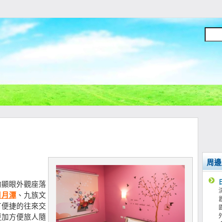
周邊
的顯眼外觀座落
日月潭
、九族文
有便捷的往來交
更加方便旅人隨