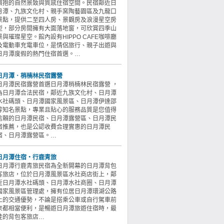
環抱的自然景致與質感住宿空間。民宿鄰近日
月潭、九族文化村、親手窯陶藝園區及九龍口
景點，提供二至四人房、景觀房及浪漫星空房
型，部分房間擁有大面落地窗，可欣賞四季山
景與璀璨星空。館內設有HIPPO CAFE咖啡廳
及電動車充電車位，是情侶旅行、親子出遊與
日月潭度假的熱門住宿首選。…
日月潭．梢楠林民宿露營
日月潭民宿露營首選日月潭梢楠林民宿露營 ，
為日月潭合法民宿，鄰近九族文化村、日月潭
水社碼頭、日月潭國家風景區、日月潭伊達邵
等知名景點，專業且貼心的服務品質是您值得
信賴的日月潭民宿、日月潭露營區、日月潭民
宿推薦，也是公認收費合理實惠的日月潭民
宿、日月潭露營區。…
日月潭住宿‧行鹿青旅
日月潭行鹿青旅民宿為全新開幕的日月潭背包
客旅店，位於日月潭風景區水社商店街上，鄰
近日月潭水社碼頭、日月潭水社商圈、日月潭
國家風景區管理處，擁有位居日月潭環湖公路
上的交通優勢，不論是搭乘公車或自行駕車前
來都相當便利，是暢遊日月潭旅遊住宿時，最
佳的背包客旅店…