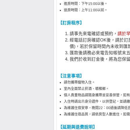
進房時間：下午15:00以後。
退房時間：上午11:00以前。
【訂房程序】
請事先來電確認或預約，
請於早
經電話訂房確認OK後，請於訂
價)，若於保留時間內未收到匯
匯款後請務必來電告知帳號末五碼
我們於收到訂金後，將為您保
【注意事項】
請勿攜帶寵物入住。
室內全面禁止菸酒、嚼檳榔。
個人貴重物品請隨身攜帶並妥善保管，如有
入住時請出示身分證件，以供登記，並請繳
為維護住宿安寧，晚間22：00過後請降
為維護住宿品質，請依房型人數進住，如需
【延期與退費說明】