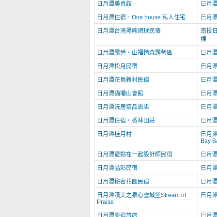
日月潭美真舘
日月
日月潭住宿．One house 私人住宅
日月
日月潭台灣黑熊網球民宿
南投日
棟
日月潭露營‧山福情森露營區
日月
日月潭松月民宿
日月
日月潭花鳥新村民宿
日月
日月潭貓囒山會館
日月
日月潭沅居精品旅店
日月
日月潭住宿‧香林田莊
日月潭山
日月潭桂月村
日月潭
Bay B
日月潭愛黏在一起設計師民宿
日月
日月潭晶彩民宿
日月
日月潭秘密花園民宿
日月潭
日月潭讚美之泉心靈城堡Stream of
日月
Praise
日月潭原宿旅店
日月