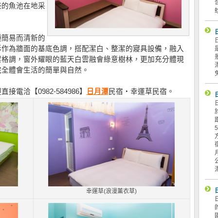
盛的魚池在地采
種簡易而清新的
彩作為牆面的基底色調，搭配潔白、整潔的寢具設備，融入
潔格調，窗外耀眼的藍天白雲融會綠意樹林，更加充分體現
完全體會生活的簡單與自然。
電洽【0982-584986】
日月潭
民宿‧幸運草民宿。
幸運草(浪漫薰衣草)