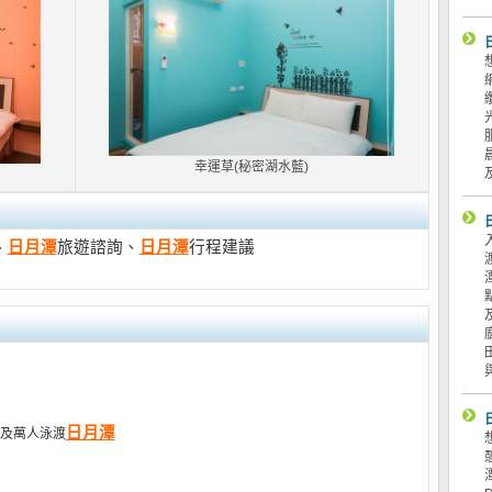
幸運草(秘密湖水藍)
、
日月潭
旅遊諮詢、
日月潭
行程建議
日月潭
及萬人泳渡