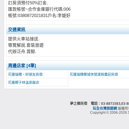
訂房須預付50%訂金.
匯款帳號~合作金庫銀行代碼:006
帳號:0380872021831戶名:李媫好
交通資訊
提供火車站接送.
導覽解說.套裝旅遊
代辦泛舟.賞鯨.
周邊店家 [4筆]
花蓮瑞穗‧好朋友民宿
花蓮瑞穗檳城休閒渡假農莊民宿
花蓮椰子林溫泉飯店
夢之鄉民宿 電話：03-8871583,0
玩全台灣旅遊網
版權所
Copyright © 2006-2026 S