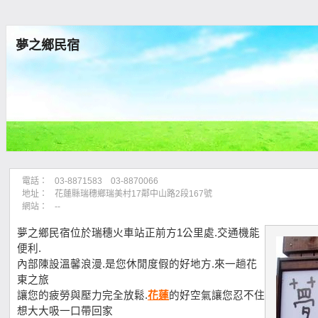
夢之鄉民宿
電話：
03-8871583 03-8870066
地址：
花蓮縣瑞穗鄉瑞美村17鄰中山路2段167號
網站：
--
夢之鄉民宿位於瑞穗火車站正前方1公里處.交通機能
便利.
內部陳設溫馨浪漫.是您休閒度假的好地方.來一趟花
東之旅
讓您的疲勞與壓力完全放鬆.
花蓮
的好空氣讓您忍不住
想大大吸一口帶回家