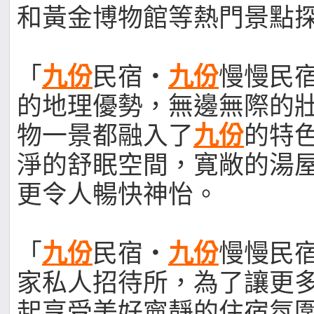
和黃金博物館等熱門景點
「
九份
民宿‧
九份
慢慢民
的地理優勢，無邊無際的
物一景都融入了
九份
的特
淨的舒眠空間，寛敞的湯
更令人暢快神怡。
「
九份
民宿‧
九份
慢慢民
家私人招待所，為了讓更
起享受美好寧靜的住宿氛