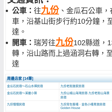
九份
公車：
往
、金瓜石公車，
車，沿基山街步行約10分鐘，
達。
九份
開車：
瑞芳往
102縣道，1
轉，沿山路而上過涵洞右轉，
達
周邊店家 [14筆]
金瓜石民宿～石山水禪民宿
九份老街施家民宿
金瓜石民宿～溪邊小築
九份山城山海灣民宿·九份老街山海景
民宿
九份慢慢民宿
九份背包客棧．金色小棧青旅民宿
Golden House