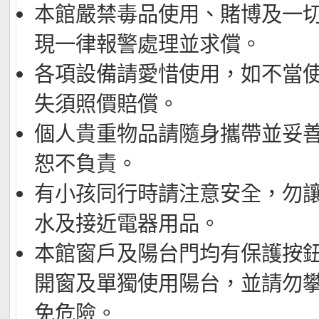
本館嚴禁毒品使用、賭博及一
現一律報警處理並求償。
各項設備請愛惜使用，如不當
失須照價賠償。
個人貴重物品請隨身攜帶並妥
恕不負責。
有小孩同行時請注意安全，勿
水及接近電器用品。
本館窗戶及陽台門均有保護按
開窗及單獨使用陽台，並請勿
免危險。