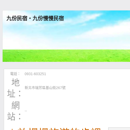
九份民宿‧九份慢慢民宿
電話：
0931-603251
地
新北市瑞芳區基山街267號
址：
網
--
站：