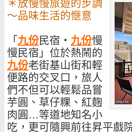
＊放慢慢旅遊的步調
～品味生活的愜意
「
九份
民宿‧
九份
慢
慢民宿」位於熱鬧的
九份
老街基山街和輕
便路的交叉口，旅人
們不但可以輕鬆品嘗
芋圓、草仔粿、紅麴
肉圓…等道地知名小
吃，更可隨興前往昇平戲