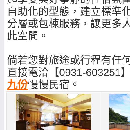
自助化的型態，建立標準
分層或包棟服務，讓更多
此空間。
倘若您對旅途或行程有任
直接電洽【0931-603251
九份
慢慢民宿。