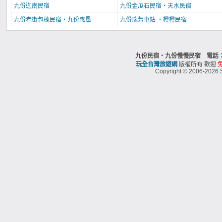
九份迦南民宿
九份金瓜石民宿‧天水民宿
九份老街包棟民宿‧九份惠風
九份瑞芳車站 ・橙橙民宿
九份民宿‧九份慢慢民宿 電話：0
玩全台灣旅遊網
版權所有 歡迎
Copyright © 2006-2026 S