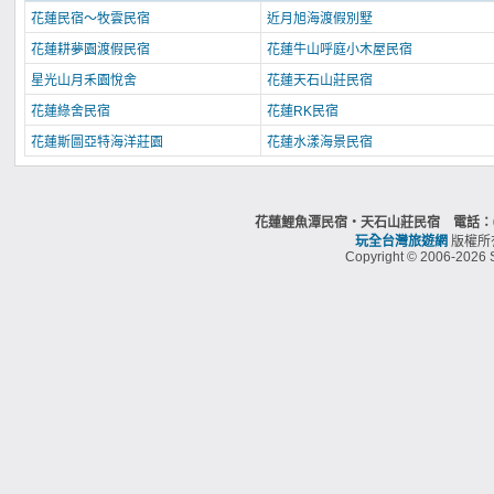
花蓮民宿～牧雲民宿
近月旭海渡假別墅
花蓮耕夢園渡假民宿
花蓮牛山呼庭小木屋民宿
星光山月禾園悅舍
花蓮天石山莊民宿
花蓮綠舍民宿
花蓮RK民宿
花蓮斯圖亞特海洋莊園
花蓮水漾海景民宿
花蓮鯉魚潭民宿‧天石山莊民宿 電話：03
玩全台灣旅遊網
版權所
Copyright © 2006-2026 S