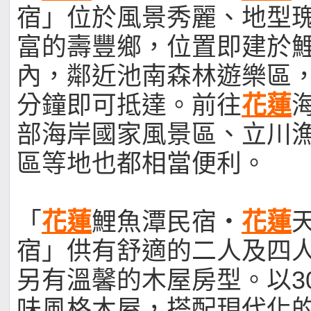
宿」位於風景秀麗、地型
富的壽豐鄉，位置即建於
內，鄰近池南森林遊樂區，
分鐘即可抵達。前往
花蓮
部海岸國家風景區、立川
區等地也都相當便利。
「
花蓮
鯉魚潭民宿‧
花蓮
宿」供有舒適的二人及四
另有溫馨的木屋房型。以3
味風格木屋，搭配現代化