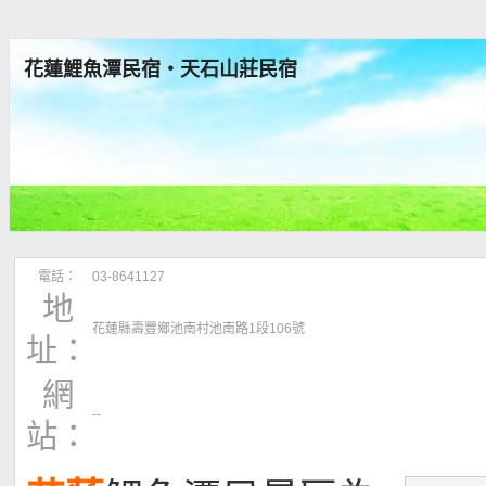
花蓮鯉魚潭民宿‧天石山莊民宿
電話：
03-8641127
地
花蓮縣壽豐鄉池南村池南路1段106號
址：
網
--
站：