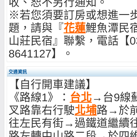
收、恕不另行通知。
※若您須要訂房或想進一
題，請與『
花蓮
鯉魚潭民
山莊民宿』聯繫，電話【03
8641127】。
交通資訊
【自行開車建議】
《路線1》：
台北
→台9線
叉路靠右行駛
北埔
路→於前
往左民有街→過鐵道繼續
路左轉中山路二段→於四