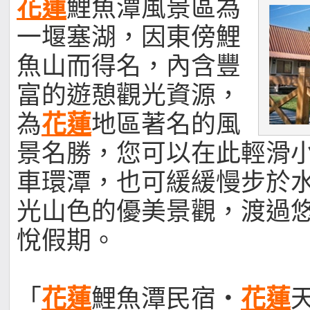
花蓮
鯉魚潭風景區為
一堰塞湖，因東傍鯉
魚山而得名，內含豐
富的遊憩觀光資源，
為
花蓮
地區著名的風
景名勝，您可以在此輕滑
車環潭，也可緩緩慢步於
光山色的優美景觀，渡過
悅假期。
「
花蓮
鯉魚潭民宿‧
花蓮