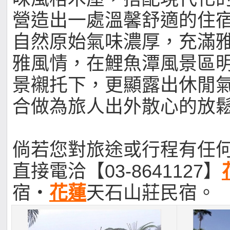
營造出一處溫馨舒適的住
自然原始氣味濃厚，充滿
雅風情，在鯉魚潭風景區
景襯托下，更顯露出休閒
合做為旅人出外散心的放
倘若您對旅途或行程有任
直接電洽【03-8641127】
宿‧
花蓮
天石山莊民宿。