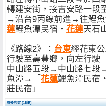
轉建安街，接吉安路一段
→沿台9丙線前進→往鯉
蓮
鯉魚潭民宿‧
花蓮
天石
《路線2》：
台東
經花東公
行駛至壽豐鄉，向左行駛
中山路五段→中山路七段
魚潭→「
花蓮
鯉魚潭民宿
莊民宿」
周邊店家 [15筆]