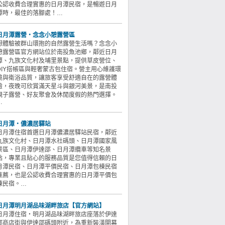
公認收費合理實惠的日月潭民宿，是暢遊日月
潭時，最佳的落腳處！…
日月潭露營‧念念小憩露營區
想體驗被群山環抱的自然露營生活嗎？念念小
憩露營區官方網站位於南投魚池鄉，鄰近日月
潭、九族文化村及埔里景點，提供草皮營位、
DIY搭帳區與輕奢蒙古包住宿。營主用心維護環
境與衛浴品質，讓旅客享受舒適自在的露營體
驗，夜晚可欣賞滿天星斗與銀河美景，是南投
親子露營、好友聚會及休閒度假的熱門選擇。
…
日月潭‧儂濃居驛站
日月潭住宿首選日月潭儂濃居驛站民宿，鄰近
九族文化村、日月潭水社碼頭、日月潭國家風
景區、日月潭伊達邵、日月潭纜車等知名景
點，專業且貼心的服務品質是您值得信賴的日
月潭民宿、日月潭平價民宿、日月潭包棟民宿
推薦，也是公認收費合理實惠的日月潭平價包
棟民宿。…
日月潭明月湖品味湖畔旅店【官方網站】
日月潭住宿‧明月湖品味湖畔旅店座落於伊達
邵商店街與伊達邵碼頭附近，為重新裝潢開幕