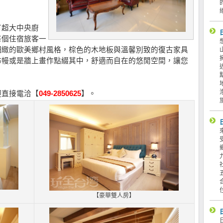
有超大中央廚
每個住宿旅客一
細緻的歐美鄉村風格，棕色的木地板與溫馨別致的復古家具
布幔或是牆上畫作點綴其中，舒適而自在的悠閒空間，讓您
迎直接電洽【
049-2850625
】。
【豪華雙人房】