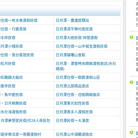
潭住宿～有水巷渡假民宿
日月潭‧儂濃居驛站
潭住宿‧行鹿青旅
日月潭清平樂村居民宿
潭水岸民宿
日月潭大統民宿-休閒渡假
潭月潭小棧民宿
日月潭住宿～山中城宝渡假民宿
潭住宿‧旅台客居民宿
日月潭貓囒山會館
潭松月民宿
日月潭．潭香時尚精緻渡假旅店(水社
碼頭)
潭松鶴園大飯店
日月潭住宿～御爵渡假山莊
稻香亭民宿
日月潭沅居精品旅店
潭‧魚中屋民宿
日月潭住宿‧冠裕精緻飯店
潭‧日月桐舞民宿
日月潭東光知性民宿
潭水社海渡假民宿
日月潭貴夫人渡假民宿
月潭夢想家民宿|可28人南投包
日月潭民宿～大漢居
潭堤岸樂活家～景觀渡假村
日月潭山中湖觀湖旅店