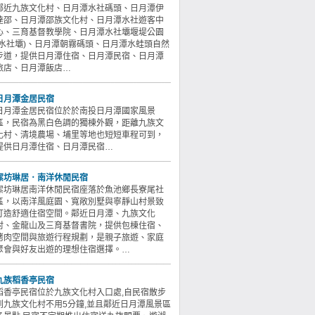
鄰近九族文化村、日月潭水社碼頭、日月潭伊
達邵、日月潭邵族文化村、日月潭水社遊客中
心、三育基督教學院、日月潭水社壩堰堤公園
(水社壩)、日月潭朝霧碼頭、日月潭水蛙頭自然
步道，提供日月潭住宿、日月潭民宿、日月潭
旅店、日月潭飯店…
日月潭金居民宿
日月潭金居民宿位於於南投日月潭國家風景
區，民宿為黑白色調的獨棟外觀，距離九族文
化村、清境農場、埔里等地也短短車程可到，
提供日月潭住宿、日月潭民宿…
潔坊琳居．南洋休閒民宿
潔坊琳居南洋休閒民宿座落於魚池鄉長寮尾社
區，以南洋風庭園、寬敞別墅與寧靜山村景致
打造舒適住宿空間。鄰近日月潭、九族文化
村、金龍山及三育基督書院，提供包棟住宿、
烤肉空間與旅遊行程規劃，是親子旅遊、家庭
聚會與好友出遊的理想住宿選擇。…
九族稻香亭民宿
稻香亭民宿位於九族文化村入口處,自民宿散步
到九族文化村不用5分鐘,並且鄰近日月潭風景區