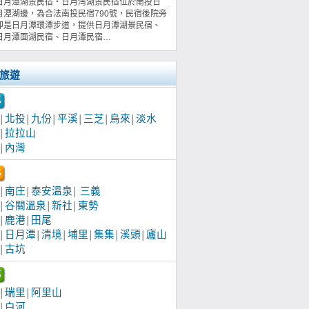
日月潭湖景民宿‧日月灣湖景民宿位於南投日
月潭湖邊，為合法南投民宿790號，民宿後院旁
即是日月潭環潭步道，提供日月潭湖景民宿、
日月潭面湖民宿、日月潭民宿…
旅遊
北投
九份
平溪
三芝
烏來
淡水
│
│
│
│
│
│
拉拉山
│
內灣
│
南庄
泰安溫泉
三義
│
│
│
谷關溫泉
新社
東勢
│
│
│
鹿港
田尾
│
│
日月潭
清境
埔里
集集
溪頭
廬山
│
│
│
│
│
│
古坑
│
瑞里
阿里山
│
│
白河
│