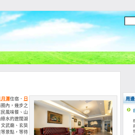
日月潭
住宿．
日
周邊
商圈內，幾步之
住民風味餐、山
山綠水的遼闊湖
、文武廟、玄奘
道等景點，等待