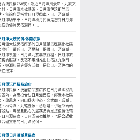
為合法民宿768號，鄰近日月潭風景區、九族文
化村、日月潭水社碼頭、日月潭伊達邵等景
點，無論您要搭乘日月潭纜車、日月潭遊湖、
日月潭騎單車，日月潭松月民宿是您到日月潭
住宿的優質民宿選擇。…
日月潭大統民宿-休閒渡假
日月潭大統民宿座落於日月潭風景區德化社碼
頭附近，鄰近日月潭景點，提供日月潭遊湖、
日月潭餐廳、日月潭九族套裝行程、日月潭旅
遊咨詢服務，民宿不定期推出住宿送九族門
票、遊湖船票等優惠活動，是您日月潭住宿的
最佳選擇。…
日月潭沅居精品旅店
日月潭民宿‧沅居精品旅店位在日月潭國家風
景區內，為南投合法日月潭民宿，鄰近水社碼
頭、龍鳳宮、向山遊客中心、文武廟、環湖步
道、梅荷園、九蛙疊像、慈恩塔、伊達邵碼頭
等景點，專業且貼心的服務品質是您值得信賴
的日月潭民宿、日月潭民宿推薦，也是公認收
費合理實惠的日月潭民宿。…
日月潭日月灣湖景民宿