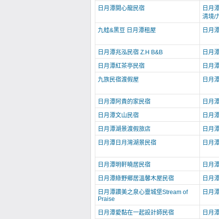
日月潭開心龍民宿
日月潭
清境/
九蛙&黑豆 日月潭租屋
日月
日月潭兆泓民宿 Z.H B&B
日月
日月潭紅茶亭民宿
日月
九族民宿渡假屋
日月
日月潭阿貴的家民宿
日月
日月潭文山民宿
日月
日月潭湖景渡假旅店
日月
日月潭日月灣湖景民宿
日月
日月潭明軒曉居民宿
日月
日月潭綠野鄉居溫馨木屋民宿
日月
日月潭讚美之泉心靈城堡Stream of
日月
Praise
日月潭愛黏在一起設計師民宿
日月