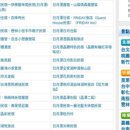
民宿～快樂腳休閒民宿(日月潭/
日月潭露營‧山福情森露營區
九族)
潭住宿‧四季時光
日月潭住宿‧FRIDAY旅店（Guest
House民宿）（FRIDAY Inn）
潭民宿‧橙林小徑手作親子民宿
日月潭日月住館
景點
潭露營‧念念小憩露營區
日月潭澄園渡假旅店
潭儂濃居
日月潭晶鑽特色民宿（晶鑽有機紅茶咖
台北
啡坊）
桃園
潭美真舘
日月潭日月對白民宿
新竹
潭麗鴻の家套房
日月潭全家湖畔渡假山莊
潭月光會館
日月潭花鳥新村民宿
苗栗
潭台灣黑熊網球民宿
日月潭明月湖品味湖畔旅店【官方網
台中
站】
彰化
潭．梢楠林民宿露營
日月潭晶澤別館（晶澤二館）
南投
雲林
潭民宿．弗萊堡莊園
日月潭民宿～麗池藍天休閒民宿
潭晶彩民宿
日月潭桂月村
嘉義
潭湖悅旅店
日月潭米樂民宿
台南