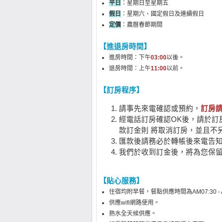
平日
：星期日至
星期五
假日
：星期六、國定假日及連續假日
定價
：農曆春節期間
【進退房時間】
進房時間：下午
03:00
以後。
退房時間：上午
11:00
以前。
【訂房程序】
請事先來電確認或預約，
訂房請
經電話訂房確認OK後，請於訂房
款訂金則 將取消訂房，並且不
匯款後請務必於轉帳後來電告
我們於收到訂金後，將為您保
【貼心服務】
住宿均附早餐，餐點供應時間為AM07:30 - A
供應wifi網路使用。
熱水全天候供應。