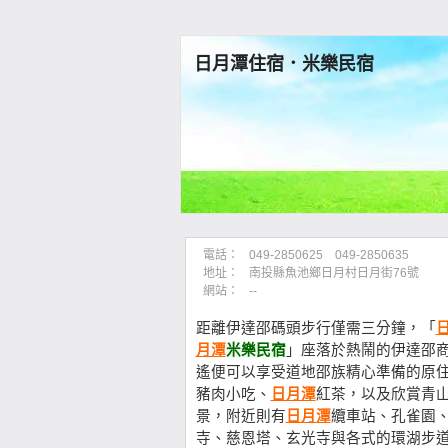
日月潭住宿．米樂民宿
電話：
049-2850625 049-2850635
地址：
南投縣魚池鄉日月村日月街76號
網站：
--
距離伊達邵碼頭步行僅需三分鐘，「
月潭
米樂民宿
」座落於熱鬧的伊達邵
遙便可以享受道地邵族精心準備的原
豬肉小吃、
日月潭
紅茶，以及欣賞青
景，附近則有
日月潭
纜車站、孔雀園
寺、慈恩塔、玄光寺與各式的環湖步