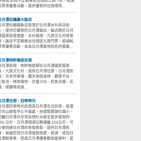
各景點,民宿不定期推出住宿送九族門票、遊湖
船票等優惠活動，提供優質的住宿環境…
日月潭松鶴園大飯店
日月潭松鶴園飯店座落於日月潭水社商店街
上，提供您優質的日月潭飯店，飯店鄰近日月
潭風景區管理處、水社碼頭、九族文化村等景
點，飯店不定期推出住宿送九族門票、遊湖船
票等優惠活動，並為日月潭當地知名的餐廳…
日月潭明軒曉居民宿
日月潭民宿．明軒曉居鄰近日月潭國家風景
區、九族文化村，提供日月潭住宿、日月潭民
宿，另有停車場、露天休閒桌椅、觀景平台、
生態池、烤肉場地、兒童沙坑、釣魚池塘、花
園、餐廳等設施…
日月潭住宿‧四季時光
日月潭四季時光民宿為日月潭合法民宿，座落
於向山遊客中心不遠處，民宿緊鄰頭社國小，
距離日月潭月牙灣及頭社水庫生態步道皆約
500 公尺、日月潭環湖公路僅離 100公尺，可
方便到達日月潭的各個景點，提供日月潭民
宿，無論您到日月潭度假旅遊、遊湖、或到日
月潭騎單車、搭成日月潭纜車都相當便利，是