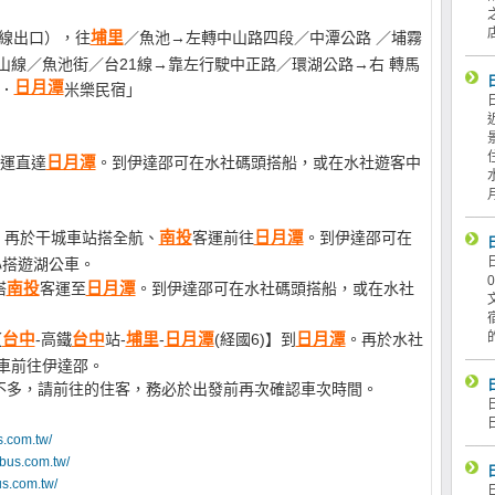
4線出口），往
埔里
／魚池→左轉中山路四段／中潭公路 ／埔霧
山線／魚池街／台21線→靠左行駛中正路／環湖公路→右 轉馬
日月潭
．
米樂民宿」
運直達
日月潭
。到伊達邵可在水社碼頭搭船，或在水社遊客中
，再於干城車站搭全航、
南投
客運前往
日月潭
。到伊達邵可在
心搭遊湖公車。
搭
南投
客運至
日月潭
。到伊達邵可在水社碼頭搭船，或在水社
【
台中
-高鐵
台中
站-
埔里
-
日月潭
(経國6)】到
日月潭
。再於水社
車前往伊達邵。
不多，請前往的住客，務必於出發前再次確認車次時間。
s.com.tw/
gbus.com.tw/
us.com.tw/