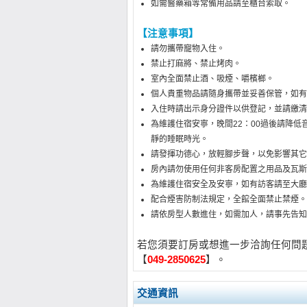
如需醫藥箱等常備用品請至櫃台索取。
【注意事項】
請勿攜帶寵物入住。
禁止打麻將、禁止烤肉。
室內全面禁止酒、吸煙、嚼檳榔。
個人貴重物品請隨身攜帶並妥善保管，如有
入住時請出示身分證件以供登記，並請繳清
為維護住宿安寧，晚間22：00過後請降
靜的睡眠時光。
請發揮功德心，放輕腳步聲，以免影響其它
房內請勿使用任何非客房配置之用品及瓦斯
為維護住宿安全及安寧，如有訪客請至大廳，
配合煙害防制法規定，全館全面禁止禁煙。
請依房型人數進住，如需加人，請事先告知
若您須要訂房或想進一步洽詢任何問
【
049-2850625
】。
交通資訊