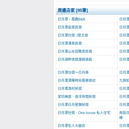
周邊店家 [95筆]
日月潭‧風趣B&B
日月
日月潭金居民宿
日月
日月潭住宿·J堡文旅
日月
日月潭湧泉民宿
日月
日月潭山水田雅舍民宿
日月
日月湖畔休閒渡假旅館
日月
日月潭住宿～日月美
日月
日月潭潭暉時尚風華旅店
九族
日月潭漁村民宿
日月
潔坊琳居．南洋休閒民宿
日月
日月潭日月星舞民宿
日月
日月潭住宿．One house 私人住宅
南投日
棟
日月潭名人大飯店
日月