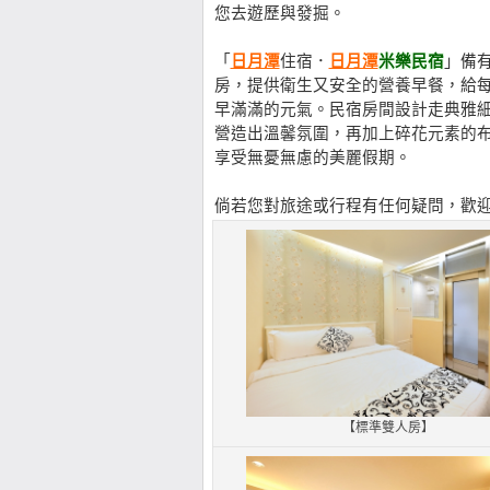
您去遊歷與發掘。
「
日月潭
住宿．
日月潭
米樂民宿
」備
房，提供衛生又安全的營養早餐，給
早滿滿的元氣。民宿房間設計走典雅
營造出溫馨氛圍，再加上碎花元素的
享受無憂無慮的美麗假期。
倘若您對旅途或行程有任何疑問，歡
【標準雙人房】