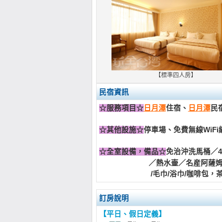
【標準四人房】
民宿資訊
☆服務項目☆
日月潭
住宿、
日月潭
民
☆其他設施☆
停車場、免費無線WiFi
☆全室設備
，備品☆
免治沖洗馬桶／4
／熱水壷／名産阿薩姆紅茶1包/
/毛巾/浴巾/咖啡包，茶
訂房說明
【平日、假日定義】