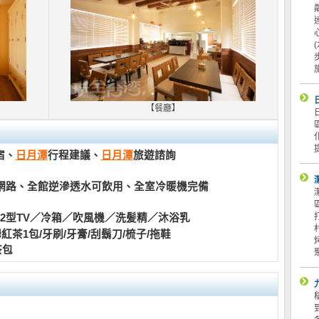
【餐廳】
宿、
日月潭
行程建議、
日月潭
旅遊諮詢
網路
、
全館逆滲透水可飲用
、
全室冷暖機完備
2型TV／冷箱／吹風機／洗髪精／沐浴乳
牙刷/牙膏/刮鬍刀/梳子/拖鞋
包