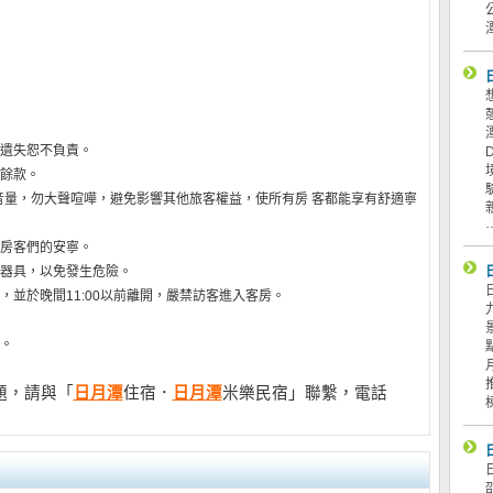
遺失恕不負責。
餘款。
低音量，勿大聲喧嘩，避免影響其他旅客權益，使所有房 客都能享有舒適寧
房客們的安寧。
器具，以免發生危險。
並於晚間11:00以前離開，嚴禁訪客進入客房。
。
題，請與「
日月潭
住宿．
日月潭
米樂民宿」聯繫，電話