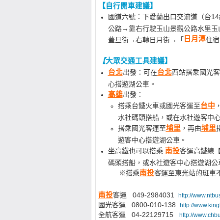
【自行開車建議】
國道六號：下愛蘭出口交流道（台1
公路→靠右行駛玉山景觀公路水里玉
日月潭
蓋旦街→右轉日月街→「
住宿
【
大眾交通工具建議】
台北
出發：
可在
台北
西站搭乘國光客
心搭遊湖公車。
高雄
出發：
搭乘台鐵火車或國光客運至
台中
水社碼頭搭船，或在水社遊客中
搭乘國光客運至
埔里
，再由
埔里
遊客中心搭遊湖公車。
坐高鐵也可以搭乘
南投
客運高鐵線
碼頭搭船，或水社遊客中心搭遊湖公
※搭乘
南投
客運至東光站的班車
南投
客運 049-2984031
http://www.ntbu
國光客運 0800-010-138
http://www.kin
全航客運 04-22129715
​http://www.chb