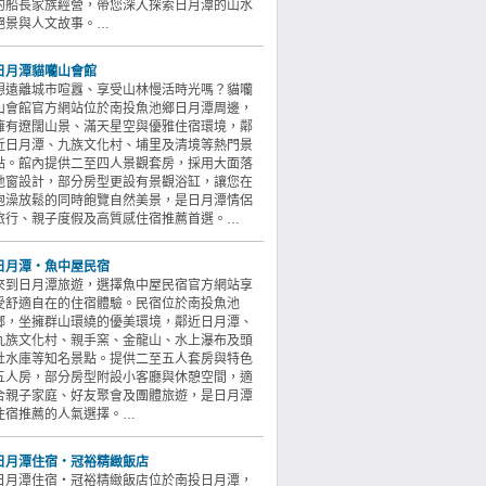
的船長家族經營，帶您深入探索日月潭的山水
絕景與人文故事。…
日月潭貓囒山會館
想遠離城市喧囂、享受山林慢活時光嗎？貓囒
山會館官方網站位於南投魚池鄉日月潭周邊，
擁有遼闊山景、滿天星空與優雅住宿環境，鄰
近日月潭、九族文化村、埔里及清境等熱門景
點。館內提供二至四人景觀套房，採用大面落
地窗設計，部分房型更設有景觀浴缸，讓您在
泡澡放鬆的同時飽覽自然美景，是日月潭情侶
旅行、親子度假及高質感住宿推薦首選。…
日月潭‧魚中屋民宿
來到日月潭旅遊，選擇魚中屋民宿官方網站享
受舒適自在的住宿體驗。民宿位於南投魚池
鄉，坐擁群山環繞的優美環境，鄰近日月潭、
九族文化村、親手窯、金龍山、水上瀑布及頭
社水庫等知名景點。提供二至五人套房與特色
五人房，部分房型附設小客廳與休憩空間，適
合親子家庭、好友聚會及團體旅遊，是日月潭
住宿推薦的人氣選擇。…
日月潭住宿‧冠裕精緻飯店
日月潭住宿‧冠裕精緻飯店位於南投日月潭，