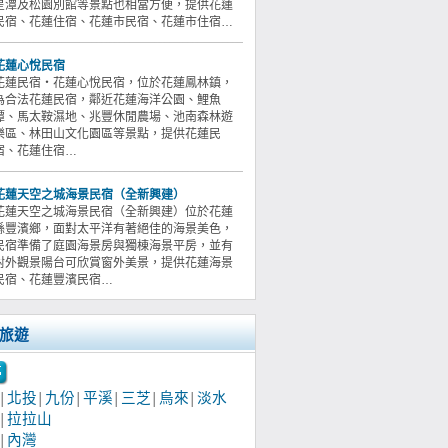
星潭及松園別館等景點也相當方便，提供花蓮
民宿、花蓮住宿、花蓮市民宿、花蓮市住宿…
花蓮心悅民宿
花蓮民宿‧花蓮心悅民宿，位於花蓮鳳林鎮，
為合法花蓮民宿，鄰近花蓮海洋公園、鯉魚
潭、馬太鞍濕地、兆豐休閒農場、池南森林遊
樂區、林田山文化園區等景點，提供花蓮民
宿、花蓮住宿…
花蓮天空之城海景民宿（全新興建）
花蓮天空之城海景民宿（全新興建）位於花蓮
縣豐濱鄉，面對太平洋有著絕佳的海景美色，
民宿準備了庭園海景房與獨棟海景平房，並有
對外觀景陽台可欣賞窗外美景，提供花蓮海景
民宿、花蓮豐濱民宿…
旅遊
北投
九份
平溪
三芝
烏來
淡水
│
│
│
│
│
│
拉拉山
│
內灣
│