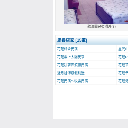
聽濤閣民宿照片(3)
周邊店家 [15筆]
花蓮綠舍民宿
星光
花蓮雲上太陽民宿
花蓮R
花蓮耕夢園渡假民宿
花蓮
近月旭海渡假別墅
花蓮
花蓮民宿～牧雲民宿
花蓮