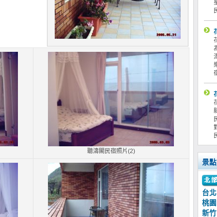
聽濤閣民宿照片(2)
景點
台北
桃園
新竹