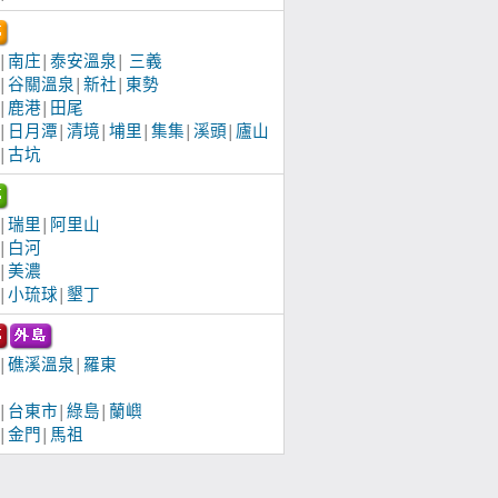
南庄
泰安溫泉
三義
│
│
│
谷關溫泉
新社
東勢
│
│
│
鹿港
田尾
│
│
日月潭
清境
埔里
集集
溪頭
廬山
│
│
│
│
│
│
古坑
│
瑞里
阿里山
│
│
白河
│
美濃
│
小琉球
墾丁
│
│
礁溪溫泉
羅東
│
│
台東市
綠島
蘭嶼
│
│
│
金門
馬祖
│
│