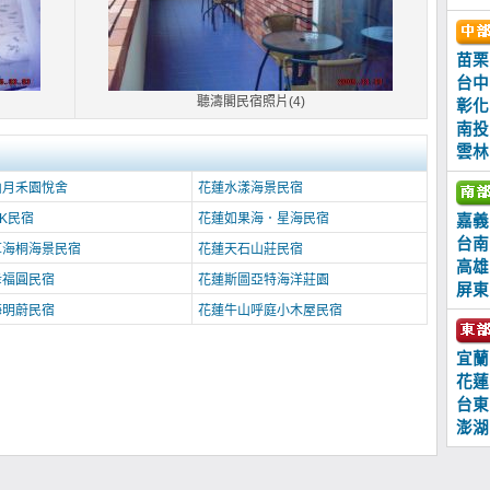
苗栗
台中
聽濤閣民宿照片(4)
彰化
南投
雲林
山月禾園悅舍
花蓮水漾海景民宿
K民宿
花蓮如果海．星海民宿
嘉義
台南
草海桐海景民宿
花蓮天石山莊民宿
高雄
幸福圓民宿
花蓮斯圖亞特海洋莊園
屏東
海明蔚民宿
花蓮牛山呼庭小木屋民宿
宜蘭
花蓮
台東
澎湖