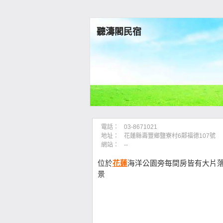
聽濤閣民宿
電話：
03-8671021
地址：
花蓮縣壽豐鄉鹽寮村6鄰福德107號
網站：
--
位於
花蓮
海洋公園旁每間房皆有大片
景