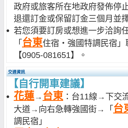
政府或旅客所在地政府發佈停
退還訂金或保留訂金三個月並
若您須要訂房或想進一步洽詢
台東
「
住宿‧強國特調民宿」
【0905-081651】。
交通資訊
【自行開車建議】
花蓮
台東
→
：台11線→下交
台
大道→向右急轉強國街→「
調民宿」