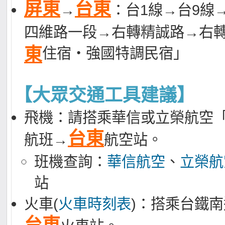
屏東
台東
→
：台1線→台9線
四維路一段→右轉精誠路→右
東
住宿‧強國特調民宿」
【大眾交通工具建議】
飛機：請搭乘華信或立榮航空
台東
航班→
航空站。
班機查詢：
華信航空
、
立榮航
站
火車(
火車時刻表
)：搭乘台鐵