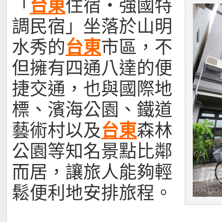
「
台東
住宿‧強國特
調民宿」坐落於山明
水秀的
台東
市區，不
但擁有四通八達的便
捷交通，也與國際地
標、濱海公園、鐵道
藝術村以及
台東
森林
公園等知名景點比鄰
而居，讓旅人能夠輕
鬆便利地安排旅程。