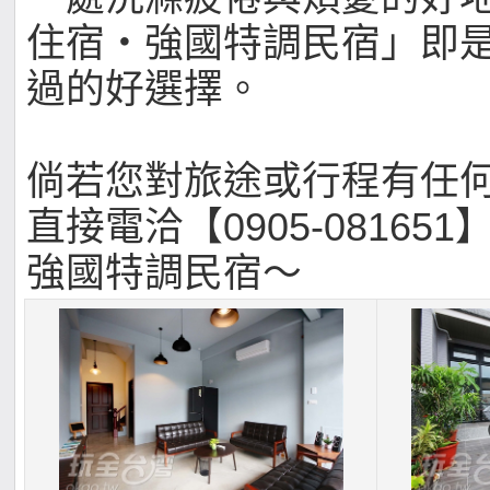
住宿‧強國特調民宿」即
過的好選擇。
倘若您對旅途或行程有任
直接電洽【0905-081651
強國特調民宿～