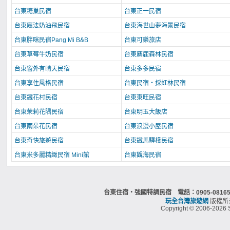
台東糖巢民宿
台東正一民宿
台東魔法奶油飛民宿
台東海世山夢海景民宿
台東胖咪民宿Pang Mi B&B
台東可樂旅店
台東草莓牛奶民宿
台東麋鹿森林民宿
台東窗外有晴天民宿
台東多多民宿
台東享住風格民宿
台東民宿‧採虹林民宿
台東鐵花村民宿
台東東旺民宿
台東茉莉花隅民宿
台東明玉大飯店
台東兩朵花民宿
台東浪漫小屋民宿
台東奇快旅遊民宿
台東鐵馬驛棧民宿
台東米多麗精緻民宿 Mini館
台東觀海民宿
台東住宿‧強國特調民宿 電話：0905-0816
玩全台灣旅遊網
版權所
Copyright © 2006-2026 S