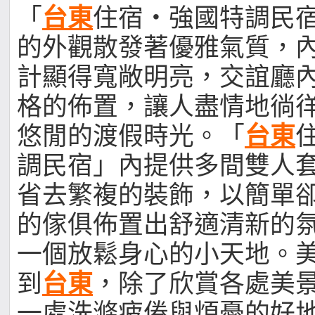
「
台東
住宿‧強國特調民
的外觀散發著優雅氣質，
計顯得寬敞明亮，交誼廳
格的佈置，讓人盡情地徜
悠閒的渡假時光。「
台東
調民宿」內提供多間雙人
省去繁複的裝飾，以簡單
的傢俱佈置出舒適清新的
一個放鬆身心的小天地。
到
台東
，除了欣賞各處美
一處洗滌疲倦與煩憂的好