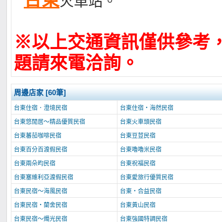
台東
火車站。
※以上交通資訊僅供參考
題請來電洽詢。
周邊店家 [60筆]
台東住宿．澄境民宿
台東住宿‧海然民宿
台東悠閒居～精品優質民宿
台東火車頭民宿
台東蕃茄咖啡民宿
台東豆荳民宿
台東百分百渡假民宿
台東嚕嚕米民宿
台東兩朵昀民宿
台東祝福民宿
台東塞維利亞渡假民宿
台東愛旅行優質民宿
台東民宿～海風民宿
台東‧合益民宿
台東民宿‧蘭舍民宿
台東黃山民宿
台東民宿～燭光民宿
台東強國特調民宿