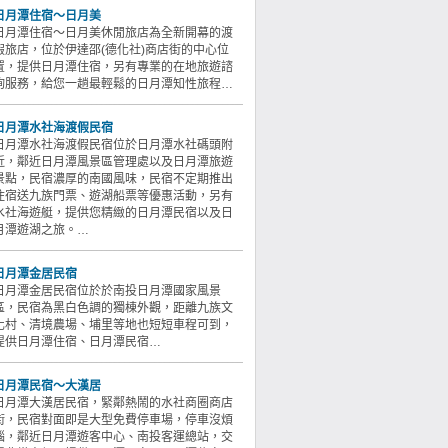
日月潭住宿～日月美
日月潭住宿～日月美休閒旅店為全新開幕的渡
假旅店，位於伊達邵(德化社)商店街的中心位
置，提供日月潭住宿，另有專業的在地旅遊諮
詢服務，給您一趟最輕鬆的日月潭知性旅程…
日月潭水社海渡假民宿
日月潭水社海渡假民宿位於日月潭水社碼頭附
近，鄰近日月潭風景區管理處以及日月潭旅遊
景點，民宿濃厚的南國風味，民宿不定期推出
住宿送九族門票、遊湖船票等優惠活動，另有
水社海遊艇，提供您精緻的日月潭民宿以及日
月潭遊湖之旅。…
日月潭金居民宿
日月潭金居民宿位於於南投日月潭國家風景
區，民宿為黑白色調的獨棟外觀，距離九族文
化村、清境農場、埔里等地也短短車程可到，
提供日月潭住宿、日月潭民宿…
日月潭民宿～大漢居
日月潭大漢居民宿，緊鄰熱鬧的水社商圈商店
街，民宿對面即是大型免費停車場，停車沒煩
惱，鄰近日月潭遊客中心、南投客運總站，交