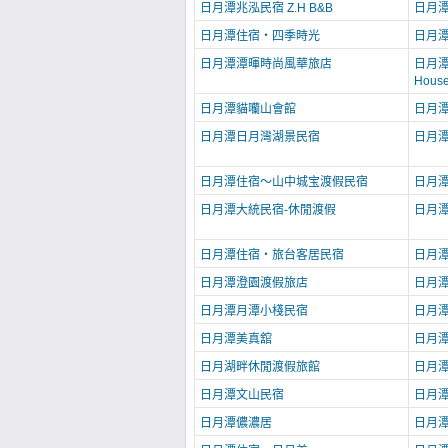
日月潭兆泓民宿 Z.H B&B
日月
日月潭住宿‧四季時光
日月
日月潭潭暉時尚風華旅店
日月潭
Hous
日月潭貓囒山會館
日月
日月潭日月灣湖景民宿
日月
日月潭住宿～山中城宝渡假民宿
日月
日月潭大統民宿-休閒渡假
日月
日月潭住宿‧旅台客居民宿
日月
日月潭澄園渡假旅店
日月
日月潭月潭小棧民宿
日月
日月潭美真舘
日月
日月湖畔休閒渡假旅館
日月
日月潭文山民宿
日月
日月潭儂濃居
日月