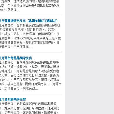
不定期推出住宿送九族門票、遊湖船票等優惠
活動，全家湖畔度假山莊是您來日月潭旅遊理
想的住宿選擇…
日月潭晶鑽特色民宿（晶鑽有機紅茶咖啡坊）
日月潭住宿‧晶鑽特色民宿(晶鑽有機紅茶咖啡
坊)位於南投魚池鄉，鄰近日月潭、九族文化
村、桃米生態村、水社碼頭、伊達邵碼頭、日
月潭纜車、HOHOCH喝喝茶紅茶觀光工廠、鹿
篙咖啡莊園等景點，提供代訂日月潭民宿、日
月潭民宿、日月潭住宿…
日月潭台灣黑熊網球民宿
日月潭住宿‧台灣黑熊網球民宿擁有國際標準
規格的「紅土網球場」，以及「專業重訓器材
的健身房」，絕對是會是網球人及健身愛好者
的天堂！民宿位於埔里及日月潭之間，鄰近九
族文化村、日月潭國家風景區、廖鄉長紅茶故
事館、桃米生態村...提供日月潭民宿、日月潭民
宿、魚池鄉民宿、網球民宿…
日月潭明軒曉居民宿
日月潭民宿．明軒曉居鄰近日月潭國家風景
區、九族文化村，提供日月潭住宿、日月潭民
宿，另有停車場、露天休閒桌椅、觀景平台、