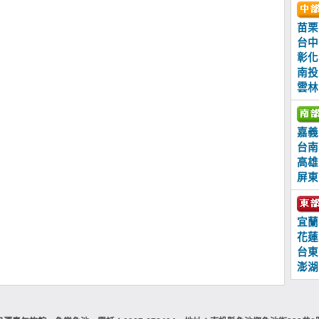
苗栗
台中
彰化
南投
雲林
嘉義
台南
高雄
屏東
宜蘭
花蓮
台東
澎湖