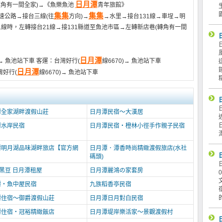
日月潭
轉角有一間全家)→《魚樂魚池
青年旅館》
集集
集集
速公路→接台三線(往
方向)→
→水里→接台131線→車埕→明
線時，左轉接台21線→接131縣道至魚池市區→左轉新店巷(轉角有一間
日月潭
）→ 魚池站下車 客運：台灣好行(
線6670)→ 魚池站下車
日月潭
灣好行(
線6670)→ 魚池站下車
潭全家湖畔渡假山莊
日月潭民宿～大漢居
潭水岸民宿
日月潭民宿‧橙林小徑手作親子民宿
潭明月湖品味湖畔旅店【官方網
日月潭．潭香時尚精緻渡假旅店(水社
碼頭)
黑豆 日月潭租屋
日月潭麗鴻の家套房
潭‧魚中屋民宿
九族稻香亭民宿
潭住宿～御爵渡假山莊
日月潭日月對白民宿
潭住宿‧冠裕精緻飯店
日月潭堤岸樂活家～景觀渡假村