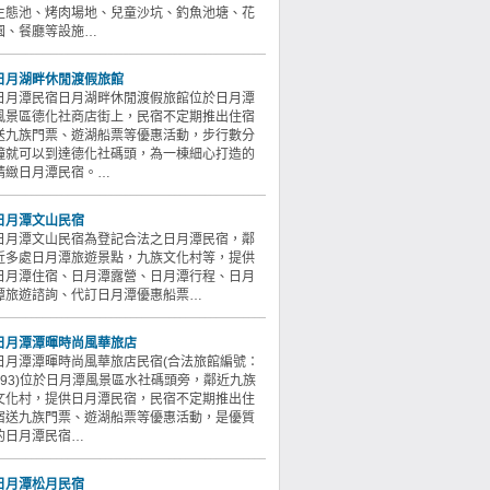
生態池、烤肉場地、兒童沙坑、釣魚池塘、花
園、餐廳等設施…
日月湖畔休閒渡假旅館
日月潭民宿日月湖畔休閒渡假旅館位於日月潭
風景區德化社商店街上，民宿不定期推出住宿
送九族門票、遊湖船票等優惠活動，步行數分
鐘就可以到達德化社碼頭，為一棟細心打造的
精緻日月潭民宿。…
日月潭文山民宿
日月潭文山民宿為登記合法之日月潭民宿，鄰
近多處日月潭旅遊景點，九族文化村等，提供
日月潭住宿、日月潭露營、日月潭行程、日月
潭旅遊諮詢、代訂日月潭優惠船票…
日月潭潭暉時尚風華旅店
日月潭潭暉時尚風華旅店民宿(合法旅館編號：
093)位於日月潭風景區水社碼頭旁，鄰近九族
文化村，提供日月潭民宿，民宿不定期推出住
宿送九族門票、遊湖船票等優惠活動，是優質
的日月潭民宿…
日月潭松月民宿