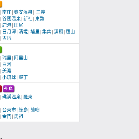
南庄
泰安溫泉
三義
│
│
│
谷關溫泉
新社
東勢
│
│
│
鹿港
田尾
│
│
日月潭
清境
埔里
集集
溪頭
廬山
│
│
│
│
│
│
古坑
│
瑞里
阿里山
│
│
白河
│
美濃
│
小琉球
墾丁
│
│
礁溪溫泉
羅東
│
│
台東市
綠島
蘭嶼
│
│
│
金門
馬祖
│
│