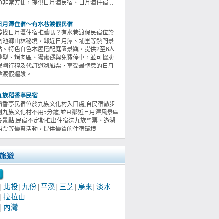
通非常方便，提供日月潭民宿、日月潭住宿…
日月潭住宿～有水巷渡假民宿
尋找日月潭住宿推薦嗎？有水巷渡假民宿位於
魚池鄉山林秘境，鄰近日月潭、埔里等熱門景
點。特色白色木屋搭配庭園景觀，提供2至6人
房型、烤肉區、盪鞦韆與免費停車，並可協助
規劃行程及代訂遊湖船票，享受最愜意的日月
潭渡假體驗。…
九族稻香亭民宿
稻香亭民宿位於九族文化村入口處,自民宿散步
到九族文化村不用5分鐘,並且鄰近日月潭風景區
各景點,民宿不定期推出住宿送九族門票、遊湖
船票等優惠活動，提供優質的住宿環境…
旅遊
北投
九份
平溪
三芝
烏來
淡水
│
│
│
│
│
│
拉拉山
│
內灣
│