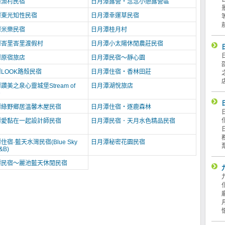
潭漁村民宿
日月潭露營‧念念小憩露營區
潭東光知性民宿
日月潭幸運草民宿
潭米樂民宿
日月潭桂月村
潭峇里峇里渡假村
日月潭小太陽休閒農莊民宿
潭原宿旅店
日月潭民宿～靜心園
LOOK路殼民宿
日月潭住宿‧香林田莊
讚美之泉心靈城堡Stream of
日月潭湖悅旅店
e
潭綠野鄉居溫馨木屋民宿
日月潭住宿‧逐鹿森林
潭愛黏在一起設計師民宿
日月潭民宿．天月水色精品民宿
住宿·藍天水灣民宿(Blue Sky
日月潭秘密花園民宿
&B)
潭民宿～麗池藍天休閒民宿