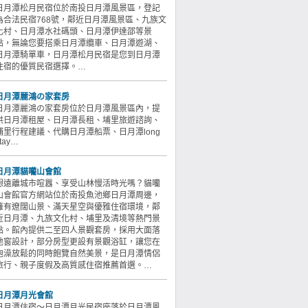
日月潭松月民宿位於南投日月潭風景區，登記
為合法民宿768號，鄰近日月潭風景區、九族文
化村、日月潭水社碼頭、日月潭伊達邵等景
點，無論您要搭乘日月潭纜車、日月潭遊湖、
日月潭騎單車，日月潭松月民宿是您到日月潭
住宿的優質民宿選擇。…
日月潭麗鴻の家套房
日月潭麗鴻の家套房位於日月潭風景區內，提
供日月潭租屋、日月潭長租、埔里旅遊諮詢、
埔里行程建議、代購日月潭船票、日月潭long
tay…
日月潭貓囒山會館
想遠離城市喧囂、享受山林慢活時光嗎？貓囒
山會館官方網站位於南投魚池鄉日月潭周邊，
擁有遼闊山景、滿天星空與優雅住宿環境，鄰
近日月潭、九族文化村、埔里及清境等熱門景
點。館內提供二至四人景觀套房，採用大面落
地窗設計，部分房型更設有景觀浴缸，讓您在
泡澡放鬆的同時飽覽自然美景，是日月潭情侶
旅行、親子度假及高質感住宿推薦首選。…
日月潭月光會館
日月潭住宿～日月潭月光民宿座落於日月潭風