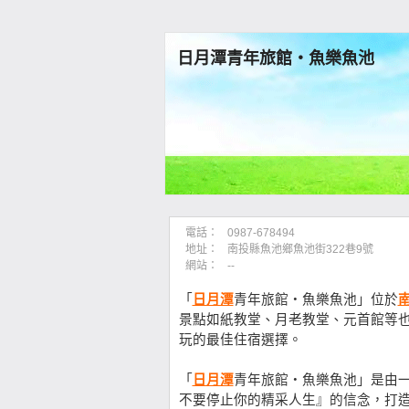
日月潭青年旅館‧魚樂魚池
電話：
0987-678494
地址：
南投縣魚池鄉魚池街322巷9號
網站：
--
「
日月潭
青年旅館‧魚樂魚池」位於
景點如紙教堂、月老教堂、元首館等
玩的最佳住宿選擇。
「
日月潭
青年旅館‧魚樂魚池」是由
不要停止你的精采人生』的信念，打