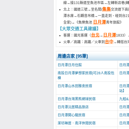
線→接131縣道至魚池市區→左轉新店巷(
集集
北上：國道三號→至名間/
交流道下高
潭水庫→石觀音吊橋→一直走到、碰到台21
日月潭
全家)→《魚樂魚池
青年旅館》
【大眾交通工具建議】
台北
日月潭
客運：國光客運（
→
1833
台中
火車／高鐵：高鐵／火車到
→轉搭台
周邊店家 [95筆]
日月潭日月住館
日月
南投日月潭夢想家民宿|可28人南投包
日月
棟
日月潭山水田雅舍民宿
日月
站】
日月潭台灣黑熊網球民宿
九蛙&
日月潭沅居精品旅店
日月
日月潭開心龍民宿
日月
潔坊琳居．南洋休閒民宿
日月