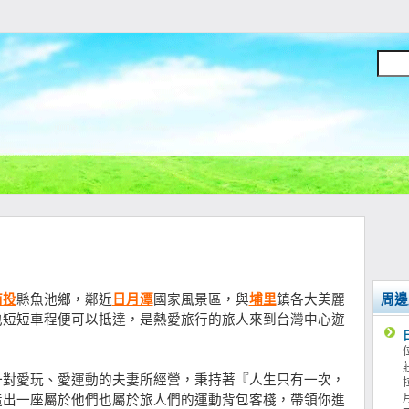
南投
縣魚池鄉，鄰近
日月潭
國家風景區，與
埔里
鎮各大美麗
周邊
也短短車程便可以抵達，是熱愛旅行的旅人來到台灣中心遊
一對愛玩、愛運動的夫妻所經營，秉持著『人生只有一次，
造出一座屬於他們也屬於旅人們的運動背包客棧，帶領你進