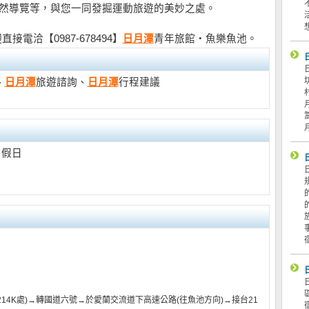
自然導覽等，與您一同發掘運動旅遊的美妙之處。
電洽【0987-678494】
日月潭
青年旅館‧魚樂魚池。
、
日月潭
旅遊諮詢、
日月潭
行程建議
 假日
14K處)→轉國道六號→於愛蘭交流道下高速公路(往魚池方向)→接台21