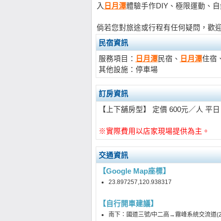
入
日月潭
體驗手作DIY、極限運動、
倘若您對旅途或行程有任何疑問，歡迎直接
民宿資訊
服務項目：
日月潭
民宿、
日月潭
住宿
其他設施：停車場
訂房資訊
【上下舖房型】 定價 600元／人 平日
※實際費用以店家現場提供為主。
交通資訊
【Google Map座標】
23.897257,120.938317
【自行開車建議】
南下：國道三號/中二高→霧峰系統交流道(2