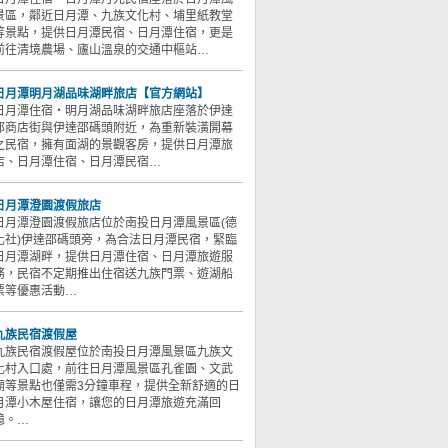
景區，鄰近日月潭、九族文化村、埔里紙教堂
等景點，提供日月潭民宿、日月潭住宿，更是
前往清境農場、廬山溫泉的交通中樞站…
日月潭明月湖品味湖畔旅店【官方網站】
日月潭住宿‧明月湖品味湖畔旅店座落於伊達
邵商店街與伊達邵碼頭附近，為重新裝潢開幕
之民宿，擁有面湖的景觀客房，提供日月潭旅
店、日月潭住宿、日月潭民宿…
日月潭澄園渡假旅店
日月潭澄園渡假旅店位於南投日月潭風景區(德
化社)伊達邵碼頭旁，為合法日月潭民宿，緊臨
日月潭湖畔，提供日月潭住宿、日月潭旅遊服
務，民宿不定期推出住宿送九族門票、遊湖船
票等優惠活動…
九族民宿渡假屋
九族民宿渡假屋位於南投日月潭風景區九族文
化村入口處，前往日月潭風景區孔雀園、文武
廟等景點也僅需3分鐘車程，提供全新舒適的日
月潭小木屋住宿，讓您的日月潭旅遊充滿回
憶。…