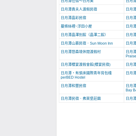
日月潭住宿～日月美
日月
日月潭貴夫人渡假民宿
日月
日月潭晶彩民宿
日月
蔓條絲裡~浮田小屋
日月
日月潭晶澤別館（晶澤二館）
日月
日月潭山慕民宿．Sun Moon Inn
日月潭
日月潭悠森境休閒渡假村
日月潭
Prais
日月潭櫻宴渡假會館(櫻宴民宿)
日月
日月潭‧有張床國際青年背包棧
日月
perBED Hostel
日月潭和豐民宿
日月潭
Bay B
日月潭民宿．弗萊堡莊園
日月