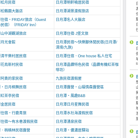
潭松月民宿
日月潭明軒曉居民宿
潭松鶴園大飯店
日月潭湖景渡假旅店
住宿‧FRIDAY旅店（Guest
日月潭名人大飯店
e民宿）（FRIDAY Inn）
潭山中湖觀湖旅店
日月潭住宿·J堡文旅
潭月光會館
日月潭民宿～快樂腳休閒民宿(日月潭/
清境/九族)
潭清平樂村居民宿
日月潭住宿．One house 私人住宅
s
潭花鳥新村民宿
日月潭晶鑽特色民宿（晶鑽有機紅茶咖
啡坊）
潭阿貴的家民宿
九族民宿渡假屋
潭‧日月桐舞民宿
日月潭露營‧山福情森露營區
潭紅茶亭民宿
日月潭‧風趣B&B
潭金居民宿
日月潭日月星舞民宿
潭住宿‧行鹿青旅
日月潭水社海渡假民宿
潭住宿～有水巷渡假民宿
日月潭湧泉民宿
潭．梢楠林民宿露營
日月潭‧儂濃居驛站