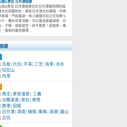
九蛙&黑豆 日月潭租屋
九蛙&黑豆 日月潭租屋位於日月潭最熱鬧的區
域水社商圈附近，鄰近日月潭水社碼頭、中興
停車場，門前面湖，有小碼頭可玩立式划槳Ｓ
ＵＰ、獨木舟等活動，可以看見美麗湖景、日
出、夕陽，放鬆放空，好不愜意！是退休、養
生、度假的最佳選擇…
旅遊
北投
九份
平溪
三芝
烏來
淡水
│
│
│
│
│
│
拉拉山
│
內灣
│
南庄
泰安溫泉
三義
│
│
│
谷關溫泉
新社
東勢
│
│
│
鹿港
田尾
│
│
日月潭
清境
埔里
集集
溪頭
廬山
│
│
│
│
│
│
古坑
│