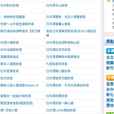
潭日月對白民宿
日月潭文山民宿
潭．梢楠林民宿露營
日月潭露營‧念念小憩露營區
潭住宿～山中城宝渡假民宿
日月潭貓囒山會館
潭明月湖品味湖畔旅店【官方網
南投日月潭夢想家民宿|可28人南投包
棟
景點
潭月潭小棧民宿
日月潭全家湖畔渡假山莊
潭水社海渡假民宿
日月潭紅茶亭民宿
潭澄園渡假旅店
日月潭潭暉時尚風華旅店
台北
桃園
潭貴夫人渡假民宿
九族稻香亭民宿
新竹
潭日月星舞民宿
日月潭開心龍民宿
潭松月民宿
日月潭秘密花園民宿
苗栗
讚美之泉心靈城堡Stream of
日月潭民宿．天月水色精品民宿
e
台中
彰化
潭愛黏在一起設計師民宿
日月潭和豐民宿
南投
櫻宴渡假會館(櫻宴民宿)
日月潭民宿～靜心園
雲林
裡~浮田小屋
日月潭LOOK路殼民宿