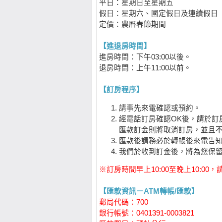
平日：星期日至星期五
假日：星期六、國定假日及連續假日
定價：農曆春節期間
【進退房時間】
進房時間：下午03:00以後。
退房時間：上午11:00以前。
【訂房程序】
請事先來電確認或預約。
經電話訂房確認OK後，請於訂房
匯款訂金則將取消訂房，並且
匯款後請務必於轉帳後來電告
我們於收到訂金後，將為您保
※訂房時間早上10:00至晚上10:00
【匯款資訊－ATM轉帳/匯款】
郵局代碼：700
銀行帳號：0401391-0003821