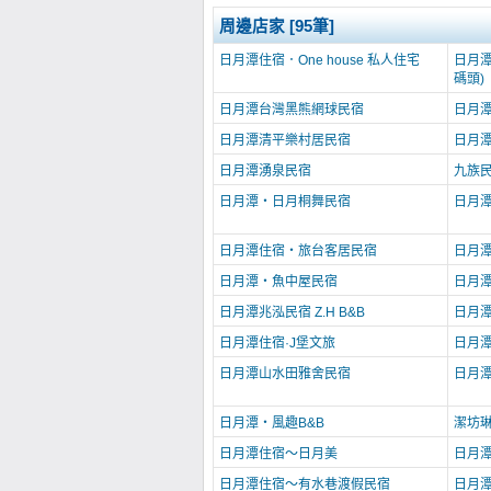
周邊店家 [95筆]
日月潭住宿．One house 私人住宅
日月
碼頭)
日月潭台灣黑熊網球民宿
日月
日月潭清平樂村居民宿
日月
日月潭湧泉民宿
九族
日月潭‧日月桐舞民宿
日月
日月潭住宿‧旅台客居民宿
日月
日月潭‧魚中屋民宿
日月
日月潭兆泓民宿 Z.H B&B
日月
日月潭住宿·J堡文旅
日月
日月潭山水田雅舍民宿
日月
日月潭‧風趣B&B
潔坊
日月潭住宿～日月美
日月
日月潭住宿～有水巷渡假民宿
日月