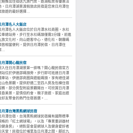
定期推出住宿送九族門票、遊湖船票等優惠活
動，日月潭湖景渡假旅店民宿是您來日月潭住
宿旅遊的最好選擇…
日月潭名人大飯店
日月潭名人大飯店位於日月潭水社商圈，水社
公車總站旁，步行至水社碼頭僅需3分鐘，前進
九族文化村、向山遊客中心、德化社、朝霧碼
頭皆相當便利，提供日月潭民宿、日月潭住
宿…
日月潭開心龍民宿
想入住日月潭湖景第一排嗎？開心龍民宿官方
網站位於伊達邵碼頭旁，步行即可抵達日月潭
纜車站、伊達邵商圈與遊艇碼頭，享有絕佳湖
光山色景觀。提供舒適二至四人房及包棟住宿
服務，部分房型附設景觀陽台，可欣賞日月潭
晨昏美景，是情侶約會、親子旅遊、家庭出遊
及好友聚會的熱門住宿首選。…
日月潭台灣黑熊網球民宿
日月潭住宿‧台灣黑熊網球民宿擁有國際標準
規格的「紅土網球場」，以及「專業重訓器材
的健身房」，絕對是會是網球人及健身愛好者
的天堂！民宿位於埔里及日月潭之間，鄰近九