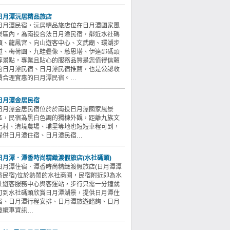
日月潭沅居精品旅店
日月潭民宿‧沅居精品旅店位在日月潭國家風
景區內，為南投合法日月潭民宿，鄰近水社碼
頭、龍鳳宮、向山遊客中心、文武廟、環湖步
道、梅荷園、九蛙疊像、慈恩塔、伊達邵碼頭
等景點，專業且貼心的服務品質是您值得信賴
的日月潭民宿、日月潭民宿推薦，也是公認收
費合理實惠的日月潭民宿。…
日月潭金居民宿
日月潭金居民宿位於於南投日月潭國家風景
區，民宿為黑白色調的獨棟外觀，距離九族文
化村、清境農場、埔里等地也短短車程可到，
提供日月潭住宿、日月潭民宿…
日月潭．潭香時尚精緻渡假旅店(水社碼頭)
日月潭住宿．潭香時尚精緻渡假旅店(日月潭潭
香民宿)位於熱鬧的水社商圈，民宿附近即為水
社遊客服務中心與客運站，步行只需一分鐘就
可到水社碼頭欣賞日月潭湖景，提供日月潭住
宿、日月潭行程安排、日月潭旅遊諮詢、日月
潭纜車資訊…