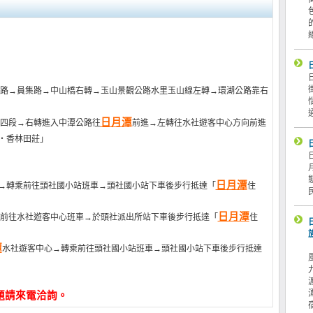
路→員集路→中山橋右轉→玉山景觀公路水里玉山線左轉→環湖公路靠右
日月潭
四段→右轉進入中潭公路往
前進→左轉往水社遊客中心方向前進
‧香林田莊」
日月潭
→轉乘前往頭社國小站班車→頭社國小站下車後步行抵達「
住
日月潭
前往水社遊客中心班車→於頭社派出所站下車後步行抵達「
住
潭
水社遊客中心→轉乘前往頭社國小站班車→頭社國小站下車後步行抵達
題請來電洽詢。