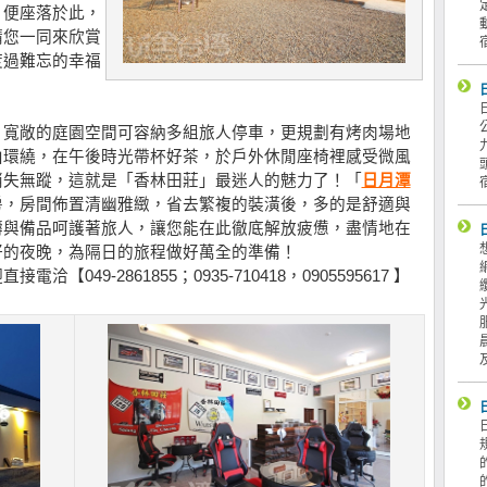
」便座落於此，
請您一同來欣賞
度過難忘的幸福
，寬敞的庭園空間可容納多組旅人停車，更規劃有烤肉場地
山環繞，在午後時光帶杯好茶，於戶外休閒座椅裡感受微風
消失無蹤，這就是「香林田莊」最迷人的魅力了！「
日月潭
房，房間佈置清幽雅緻，省去繁複的裝潢後，多的是舒適與
褥與備品呵護著旅人，讓您能在此徹底解放疲憊，盡情地在
好的夜晚，為隔日的旅程做好萬全的準備！
49-2861855；0935-710418，0905595617 】