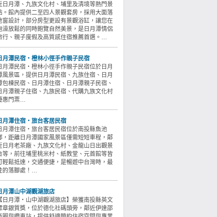
近日月潭、九族文化村、埔里及清境等熱門景
點。館內提供二至四人景觀套房，採用大面落
地窗設計，部分房型更設有景觀浴缸，讓您在
泡澡放鬆的同時飽覽自然美景，是日月潭情侶
旅行、親子度假及高質感住宿推薦首選。…
日月潭民宿‧橙林小徑手作親子民宿
日月潭民宿‧橙林小徑手作親子民宿位於日月
潭風景區，提供日月潭民宿、九族住宿、日月
潭包棟民宿、日月潭住宿、日月潭親子民宿、
日月潭親子住宿、九族民宿、代購九族文化村
優惠門票…
日月潭住宿‧旅台客居民宿
日月潭住宿‧旅台客居民宿位於南投縣魚池
鄉，距離日月潭國家風景區僅需短短車程，鄰
近日月老茶廠、九族文化村、金龍山日出觀景
台等，前往埔里桃米村、紙教堂、元首館等皆
可輕鬆抵達，交通便捷，是暢遊中台灣時，最
佳的落腳處！…
日月潭山中湖觀湖旅店
【日月潭‧山中湖觀湖旅店】榮獲南投縣英文
標章銀質獎，位於德化社碼頭旁，鄰近伊達邵
商圈與纜車站，提供舒適簡約住宿空間與專業