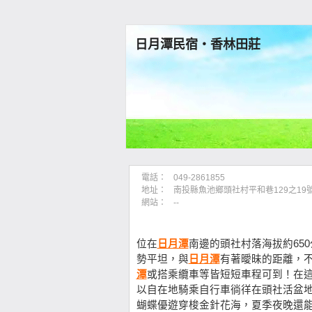
日月潭民宿‧香林田莊
電話：
049-2861855
地址：
南投縣魚池鄉頭社村平和巷129之1
網站：
--
位在
日月潭
南邊的頭社村落海拔約65
勢平坦，與
日月潭
有著曖昧的距離，
潭
或搭乘纜車等皆短短車程可到！在
以自在地騎乘自行車徜徉在頭社活盆
蝴蝶優遊穿梭金針花海，夏季夜晚還