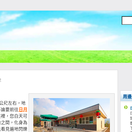
9號
周邊
0公尺左右，地
不論要前往
日月
這裡，您白天可
地之間，化身為
能看見遍地閃爍