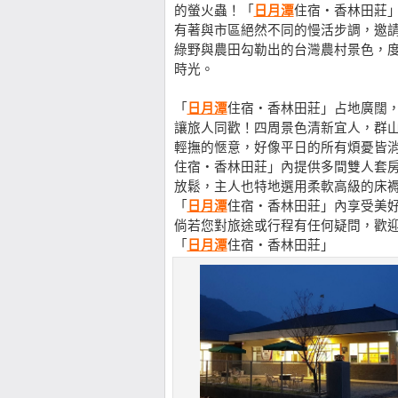
的螢火蟲！「
日月潭
住宿‧香林田莊
有著與市區絕然不同的慢活步調，邀
綠野與農田勾勒出的台灣農村景色，
時光。
「
日月潭
住宿‧香林田莊」占地廣闊
讓旅人同歡！四周景色清新宜人，群
輕撫的愜意，好像平日的所有煩憂皆
住宿‧香林田莊」內提供多間雙人套
放鬆，主人也特地選用柔軟高級的床
「
日月潭
住宿‧香林田莊」內享受美
倘若您對旅途或行程有任何疑問，歡迎直接電洽【0
「
日月潭
住宿‧香林田莊」