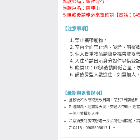
匯款郵局：頭社分行
匯款戶名：陳坤山
※匯款後請務必來電確認【電話：049-2861
【注意事項】
禁止攜帶寵物。
室內全面禁止酒、吸煙、嚼檳
個人貴重物品請隨身攜帶並妥
入住時請出示身分證件以供登
晚間10：00過後請降低音量
請依房型人數進住，如需加人
【延期與退費說明】
匯款後若因故欲更改日期，請於7日前通知
如遇颱風、地震等天災，交通因中斷，經當
三個月並擇期入住。
若您須要訂房或想進一步洽詢任何問題，請
710418，0905595617 】。