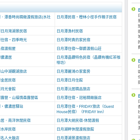
潭．潭香時尚精緻渡假旅店(水社
日月潭民宿‧橙林小徑手作親子民宿
潭日月灣湖景民宿
日月潭漁村民宿
潭住宿‧四季時光
日月潭阿貴的家民宿
民宿渡假屋
日月潭住宿～御爵渡假山莊
潭儂濃居
日月潭晶鑽特色民宿（晶鑽有機紅茶咖
啡坊）
潭山中湖觀湖旅店
日月潭麗鴻の家套房
潭金居民宿
日月潭日月住館
潭月光會館
日月潭沅居精品旅店
潭露營‧山福情森露營區
日月潭住宿‧冠裕精緻飯店
潭‧儂濃居驛站
日月潭住宿‧FRIDAY旅店（Guest
House民宿）（FRIDAY Inn）
琳居．南洋休閒民宿
日月潭大統民宿-休閒渡假
潭水岸民宿
日月湖畔休閒渡假旅館
潭名人大飯店
日月潭湖景渡假旅店