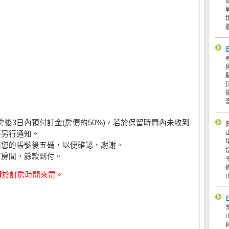
後3日內預付訂金(房價的50%)，若於保留時間內未收到
不另行通知。
知您的帳號後五碼，以便確認，謝謝。
留房間，餘款到付。
，請於訂房時間來電。