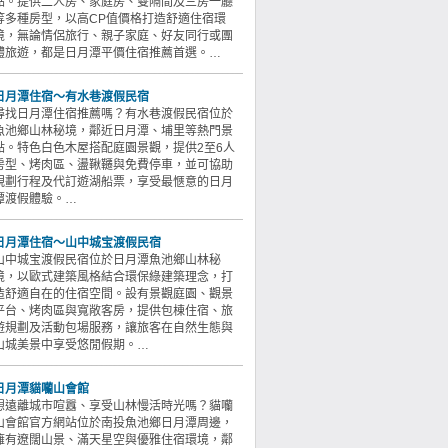
點。提供二人房、家庭房、雙隔間及三房一廳
等多種房型，以高CP值價格打造舒適住宿環
境，無論情侶旅行、親子家庭、好友同行或團
體旅遊，都是日月潭平價住宿推薦首選。…
日月潭住宿～有水巷渡假民宿
尋找日月潭住宿推薦嗎？有水巷渡假民宿位於
魚池鄉山林秘境，鄰近日月潭、埔里等熱門景
點。特色白色木屋搭配庭園景觀，提供2至6人
房型、烤肉區、盪鞦韆與免費停車，並可協助
規劃行程及代訂遊湖船票，享受最愜意的日月
潭渡假體驗。…
日月潭住宿～山中城宝渡假民宿
山中城宝渡假民宿位於日月潭魚池鄉山林秘
境，以歐式建築風格結合環保綠建築理念，打
造舒適自在的住宿空間。設有景觀庭園、觀景
平台、烤肉區與寬敞客房，提供包棟住宿、旅
遊規劃及活動包場服務，讓旅客在自然生態與
山城美景中享受悠閒假期。…
日月潭貓囒山會館
想遠離城市喧囂、享受山林慢活時光嗎？貓囒
山會館官方網站位於南投魚池鄉日月潭周邊，
擁有遼闊山景、滿天星空與優雅住宿環境，鄰