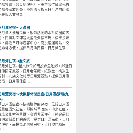
包船導覽（含英語服務）。由曾服侍國家元首
的船長家族經營，帶您深入探索日月潭的山水
絕景與人文故事。…
日月潭民宿～大漢居
日月潭大漢居民宿，緊鄰熱鬧的水社商圈商店
街，民宿對面即是大型免費停車場，停車沒煩
惱，鄰近日月潭遊客中心、南投客運總站，交
通非常方便，提供日月潭民宿、日月潭住宿…
日月潭住宿·J堡文旅
日月潭住宿·J堡文旅位於南投縣魚池鄉，鄰近日
月潭國家風景、日月老茶廠、紙教堂、桃米生
態村、九族文化村等日月潭景點，提供日月潭
民宿、日月潭住宿…
日月潭民宿～快樂腳休閒民宿(日月潭/清境/九
族)
「日月潭民宿～快樂腳休閒民宿」位於日月潭
風景區澀水社區，鄰近埔里酒廠、桃米社區、
九族文化村等景點，交通非常便利，將會是您
渡假放鬆最佳的首選，提供日月潭民宿、日月
潭住宿、南投魚池包棟民宿、日月潭包棟民
宿。…