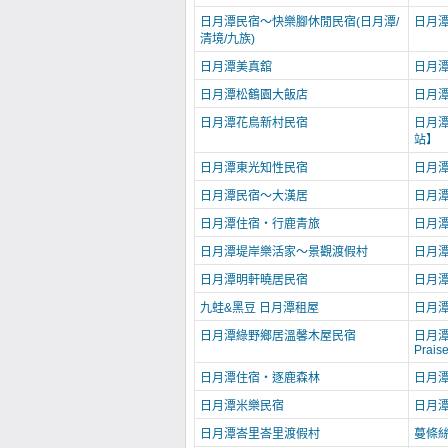
日月潭民宿～快樂腳休閒民宿(日月潭/
日月
清境/九族)
日月潭美真舘
日月
日月潭松鶴園大飯店
日月
日月潭花鳥新村民宿
日月
站】
日月潭東光知性民宿
日月
日月潭民宿～大漢居
日月
日月潭住宿‧行鹿青旅
日月
日月潭堤岸樂活家～景觀渡假村
日月
日月潭明軒曉居民宿
日月
九蛙&黑豆 日月潭租屋
日月
日月潭綠野鄉居溫馨木屋民宿
日月潭
Prais
日月潭住宿‧逐鹿森林
日月
日月潭米樂民宿
日月潭
日月潭峇里峇里渡假村
蔓條絲