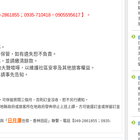
855；0935-710418，0905595617 】。
榔。
善保管，如有遺失恕不負責。
記，並請繳清餘款。
，勿大聲喧嘩，以維護社區安寧及其他旅客權益。
，請事先告知。
，可保留房間三個月，否則訂金沒收、恕不另行通知。
地縣政府或旅客所在地政府發佈停止上班上課，方可退還訂金或保留訂金
日月潭
與「
住宿‧香林田莊」聯繫，電話【049-2861855；0935-