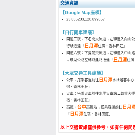
交通資訊
【Google Map座標】
23.835233,120.899857
【自行開車建議】
國道三號：下名間交流道→左轉進入內山公
日月潭
行駛抵達「
住宿‧香林田莊」
國道六號：下愛蘭交流道→左轉進入中山路
日月潭
→環湖公路左轉沿此路抵達「
住宿
【大眾交通工具建議】
日月潭
公車：搭乘客運前往
水社遊客中心
宿‧香林田莊」
火車：搭乘火車前往水里火車站→轉乘客運
宿‧香林田莊」
台中
日月
高鐵：
高鐵站→搭乘客運前往
日月潭
「
住宿‧香林田莊」
以上交通資訊僅供參考，如有任何問