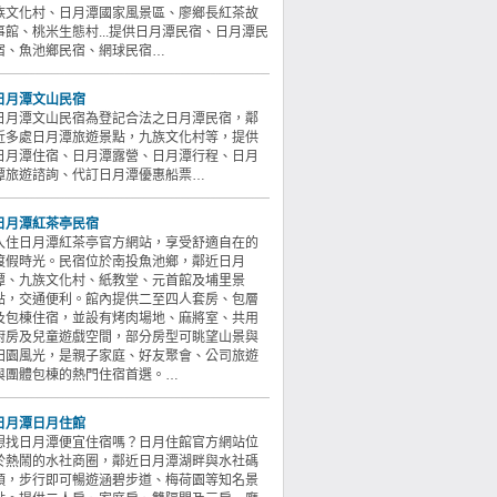
族文化村、日月潭國家風景區、廖鄉長紅茶故
事館、桃米生態村...提供日月潭民宿、日月潭民
宿、魚池鄉民宿、網球民宿…
日月潭文山民宿
日月潭文山民宿為登記合法之日月潭民宿，鄰
近多處日月潭旅遊景點，九族文化村等，提供
日月潭住宿、日月潭露營、日月潭行程、日月
潭旅遊諮詢、代訂日月潭優惠船票…
日月潭紅茶亭民宿
入住日月潭紅茶亭官方網站，享受舒適自在的
渡假時光。民宿位於南投魚池鄉，鄰近日月
潭、九族文化村、紙教堂、元首館及埔里景
點，交通便利。館內提供二至四人套房、包層
及包棟住宿，並設有烤肉場地、麻將室、共用
廚房及兒童遊戲空間，部分房型可眺望山景與
田園風光，是親子家庭、好友聚會、公司旅遊
與團體包棟的熱門住宿首選。…
日月潭日月住館
想找日月潭便宜住宿嗎？日月住館官方網站位
於熱鬧的水社商圈，鄰近日月潭湖畔與水社碼
頭，步行即可暢遊涵碧步道、梅荷園等知名景