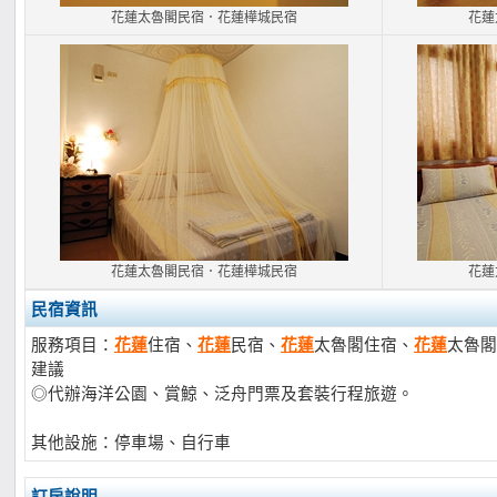
花蓮太魯閣民宿．花蓮樺城民宿
花蓮
花蓮太魯閣民宿．花蓮樺城民宿
花蓮
民宿資訊
服務項目：
花蓮
住宿、
花蓮
民宿、
花蓮
太魯閣住宿、
花蓮
太魯閣
建議
◎代辦海洋公園、賞鯨、泛舟門票及套裝行程旅遊。
其他設施：停車場、自行車