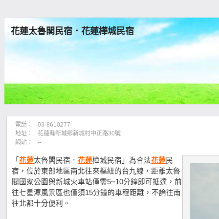
花蓮太魯閣民宿．花蓮樺城民宿
電話：
03-8610277
地址：
花蓮縣新城鄉新城村中正路30號
網站：
--
「
花蓮
太魯閣民宿．
花蓮
樺城民宿」為合法
花蓮
民
宿，位於東部地區南北往來樞紐的台九線，距離太魯
閣國家公園與新城火車站僅需5~10分鐘即可抵達，前
往七星潭風景區也僅須15分鐘的車程距離，不論往南
往北都十分便利。