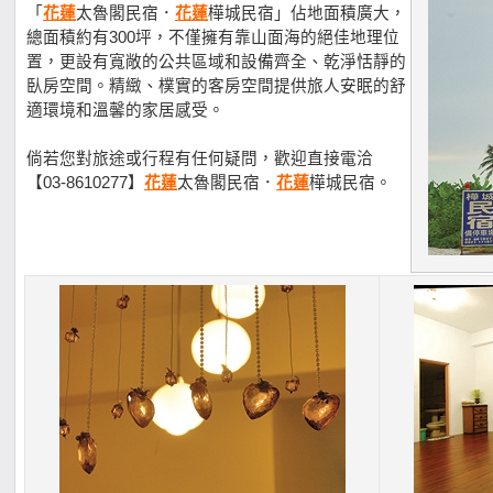
「
花蓮
太魯閣民宿．
花蓮
樺城民宿」佔地面積廣大，
總面積約有300坪，不僅擁有靠山面海的絕佳地理位
置，更設有寬敞的公共區域和設備齊全、乾淨恬靜的
臥房空間。精緻、樸實的客房空間提供旅人安眠的舒
適環境和溫馨的家居感受。
倘若您對旅途或行程有任何疑問，歡迎直接電洽
【03-8610277】
花蓮
太魯閣民宿．
花蓮
樺城民宿。