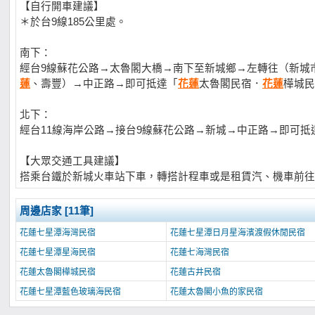
【自行開車建議】
＊於台9線185公里處。
南下：
經台9線蘇花公路→太魯閣大橋→南下至新城鄉→左轉往（新城
蓮
、壽豐）→中正路→即可抵達「
花蓮
太魯閣民宿．
花蓮
樺城民
北下：
經台11線海岸公路→接台9線蘇花公路→新城→中正路→即可抵
【大眾交通工具建議】
搭乘台鐵於新城火車站下車，轉搭計程車或是租賃汽、機車前往
周邊店家 [11筆]
花蓮七星潭海灣民宿
花蓮七星潭日月星海濱渡假休閒民宿
花蓮七星潭星海民宿
花蓮七海灣民宿
花蓮太魯閣樺城民宿
花蓮古井民宿
花蓮七星潭藍色玻璃海民宿
花蓮太魯閣小魚的家民宿