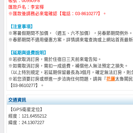
帳號：009509-8
匯款戶名：李宜樺
※匯款後請務必來電確認【電話：03-8610277】。
【注意事項】
※寒暑假期間不加價，（週五、六不加價），另春節期間例外。
※春節期間不適用優惠方案，詳情請來電查詢或上網站首頁最新
【延期與退費說明】
※若欲取消訂房，需於住宿日三天前來電告知。
※如需取消訂房，需扣一成退費，補償他人無法預定之損失。
（以上特別規定，若延期保留最長為3個月，確定無法訂房，則
※若您須要訂房或想進一步洽詢任何問題，請與『
花蓮
太魯閣民
【03-8610277】。
交通資訊
【GPS衛星定位】
經度：121.6455212
緯度：24.1307227