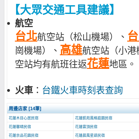
【大眾交通工具建議】
航空
台北
台
航空站（松山機場）、
高雄
崗機場）、
航空站（小港
花蓮
空站均有航班往返
地區。
火車
：
台鐵火車時刻表查詢
周邊店家 [14筆]
花蓮木目心居民宿
花蓮凱苑風格庭園民宿
花蓮馨晴民宿
花蓮雲頂民宿
花蓮京品花園民宿
花蓮晨風星語民宿