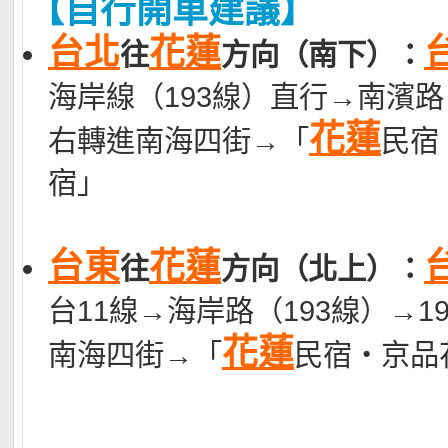
【自行開車建議】
台北
花蓮
往
方向（南下）：
海岸線（193線）直行→南濱路→
花蓮
右轉進南海四街→「
民宿
宿」
台東
花蓮
往
方向（北上）：
台11線→海岸路（193線）→1
花蓮
南海四街→「
民宿‧京品