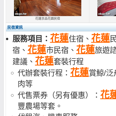
花蓮京品花園民宿
民宿資訊
花蓮
花蓮
服務項目：
住宿、
花蓮
花蓮
宿、
市民宿、
旅遊
花蓮
建議、
套裝行程
花蓮
代辦套裝行程：
賞鯨/泛
肉等
花
代售票券（另有優惠）：
豐農場等套。