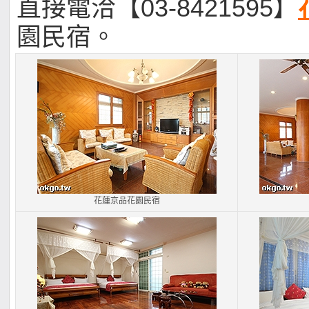
直接電洽【03-8421595】
園民宿。
花蓮京品花園民宿