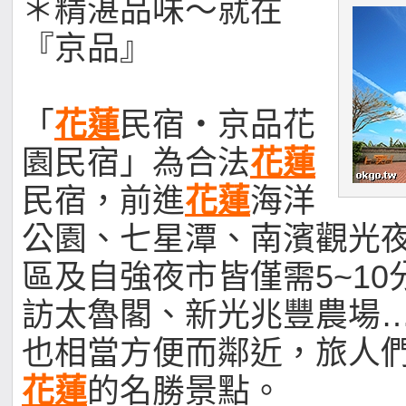
＊精湛品味～就在
『京品』
「
花蓮
民宿‧京品花
園民宿」為合法
花蓮
民宿，前進
花蓮
海洋
公園、七星潭、南濱觀光
區及自強夜市皆僅需5~1
訪太魯閣、新光兆豐農場
也相當方便而鄰近，旅人
花蓮
的名勝景點。