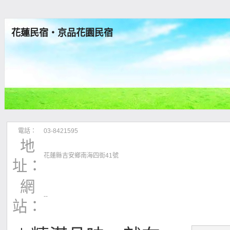
花蓮民宿‧京品花園民宿
電話：
03-8421595
地
花蓮縣吉安鄉南海四街41號
址：
網
--
站：