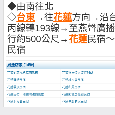
◆由南往北
◇
台東
→往
花蓮
方向→沿台
丙線轉193線→至燕聲廣
行約500公尺→
花蓮
民宿～
民宿
周邊店家 [14筆]
花蓮凱苑風格庭園民宿
花蓮峇里情人渡假別墅
花蓮馨晴民宿
花蓮檜木居民宿
花蓮雲頂民宿
花蓮和風民宿
花蓮民宿‧洄瀾灣渡假別墅
花蓮閒雲居花園民宿
花蓮羽松園民宿
花蓮星爺的家民宿