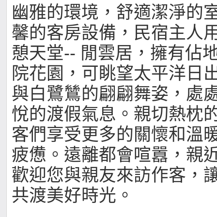
幽雅的環境，舒適潔淨的
馨的客房設備，民宿主人
憩天堂-- 閒雲居，擁有佔地 
院花園，可眺望太平洋日
與白鷺鷥的翩翩舞姿，處
悅的渡假氣息。親切熱枕
客們享受更多的關懷和溫
疲憊。遠離都會喧囂，親
歡迎您與親友來訪作客，
共渡美好時光。