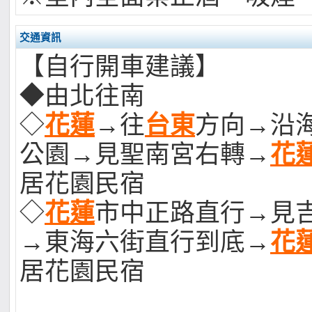
交通資訊
【自行開車建議】
◆由北往南
◇
花蓮
→往
台東
方向→沿
公園→見聖南宮右轉→
花
居花園民宿
◇
花蓮
市中正路直行→見
→東海六街直行到底→
花
居花園民宿