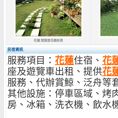
花蓮.閒雲居花園民宿
民宿資訊
服務項目：
花蓮
住宿、
花
座及遊覽車出租、提供
花
服務、代辦賞鯨、泛舟等
其他設施：停車區域、烤
房、冰箱、洗衣機、飲水