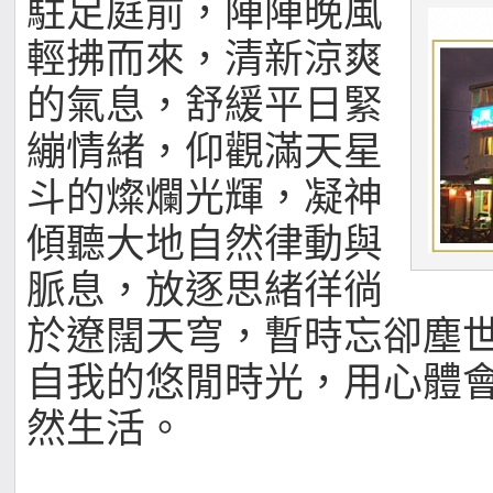
駐足庭前，陣陣晚風
輕拂而來，清新涼爽
的氣息，舒緩平日緊
繃情緒，仰觀滿天星
斗的燦爛光輝，凝神
傾聽大地自然律動與
脈息，放逐思緒徉徜
於遼闊天穹，暫時忘卻塵
自我的悠閒時光，用心體
然生活。