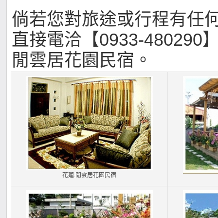
倘若您對旅途或行程有任
直接電洽【0933-480290
閒雲居花園民宿。
花蓮.閒雲居花園民宿