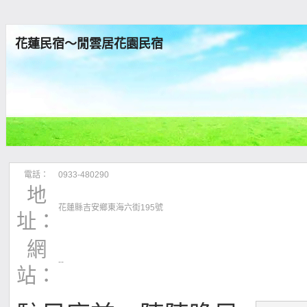
花蓮民宿～閒雲居花園民宿
電話：
0933-480290
地
花蓮縣吉安鄉東海六街195號
址：
網
--
站：