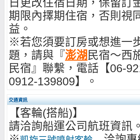
日更改住宿日期，保留訂
期限內擇期住宿，否則視
益。
※若您須要訂房或想進一
題，請與『
澎湖
民宿～西
民宿』聯繫，電話【06-921
0912-139809】。
交通資訊
【客輪(搭船)】
請洽詢船運公司航班資訊
※
洽詢專線
凱旋三號噴射客輪