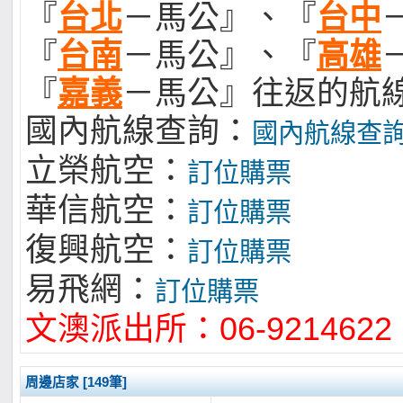
『
台北
－馬公』、『
台中
『
台南
－馬公』、『
高雄
『
嘉義
－馬公』往返的航
國內航線查詢：
國內航線查
立榮航空：
訂位購票
華信航空：
訂位購票
復興航空：
訂位購票
易飛網：
訂位購票
文澳派出所：06-9214622
周邊店家 [149筆]