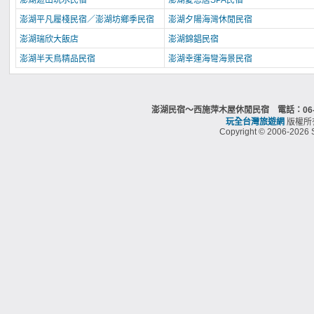
澎湖遊山玩水民宿
澎湖愛恩居SPA民宿
澎湖平凡履棧民宿／澎湖坊鄉季民宿
澎湖夕陽海灣休閒民宿
澎湖瑞欣大飯店
澎湖錦錩民宿
澎湖半天鳥精品民宿
澎湖幸運海彎海景民宿
澎湖民宿～西施萍木屋休閒民宿 電話：06-92
玩全台灣旅遊網
版權所
Copyright © 2006-2026 S