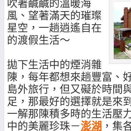
吹著鹹鹹的溫暖海
風、望著滿天的璀璨
星空，一趟逍遙自在
的渡假生活～
拋下生活中的煙消雜
陳，每年都想來趟豐富、
島外旅行，但又礙於時間
足，那最好的選擇就是來
一解那陳積多時的生活壓
中的美麗珍珠－
澎湖
，集