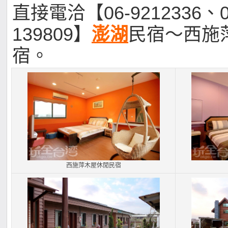
直接電洽【06-9212336、0
139809】
澎湖
民宿～西施
宿。
西施萍木屋休閒民宿