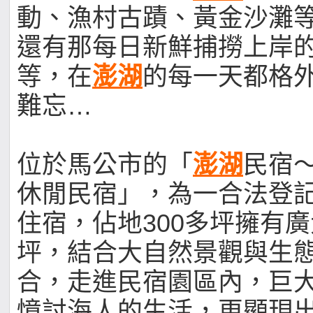
動、漁村古蹟、黃金沙灘
還有那每日新鮮捕撈上岸
等，在
澎湖
的每一天都格
難忘…
位於馬公市的「
澎湖
民宿
休閒民宿」，為一合法登
住宿，佔地300多坪擁有
坪，結合大自然景觀與生
合，走進民宿園區內，巨
憶討海人的生活，更顯現