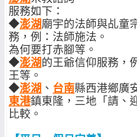
服務如下：
◆
澎湖
廟宇的法師與乩童
務，例：法師施法。
為何要打赤腳等。
◆
澎湖
的王爺信仰服務，
王等。
◆
澎湖
、
台南
縣西港鄉廣
東港
鎮東隆，三地「請、
比較。