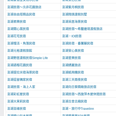
澎湖蒙德里安山水民宿
澎湖安芯民宿
澎湖民宿～北非花園旅店
澎湖紫月桐民宿
澎湖自由塔精品民宿
澎湖翔鴿渡假別墅
澎湖君樂民宿
澎湖采居海景民宿
澎湖開心窩民宿
澎湖民宿～希臘邊境渡假旅店
澎湖花宅民宿
澎湖‧IOI民宿
澎湖慢活‧角落民宿
澎湖民宿．番薯藤民宿
澎湖元裕渡假旅館
澎湖安心美民宿
澎湖野居渡假民宿Simple Life
澎湖星樂民宿
澎湖語榕花園民宿
澎湖綉麗旅店
澎湖提拉米宿海景民宿
澎湖紙飛機民宿
澎湖逗留偶家民宿
澎湖三天兩夜民宿
澎湖民宿‧海上人家
澎湖向日葵精緻旅店民宿
澎湖彩虹屋民宿
澎湖民宿～西施萍木屋休閒民宿
澎湖大茉莉民宿
澎湖古舍古廂民宿
澎湖澎緣民宿
澎湖‧旅行中Travelinn