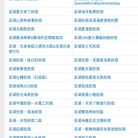
GuessWho'sBackHomestay
澎湖夏天來了民宿
澎湖海洋魚樂民宿
澎湖心情有故事民宿
澎湖民宿浪漫滿屋渡假別墅
澎湖北極熊民宿
澎湖愛漫遊民宿
澎湖看海季節&聽海約定精緻旅店
澎湖180度沙灘最前線民宿
澎湖．兄弟會館之遇見北歐&澎湖兄弟
澎湖安之宅民宿
旅行社
澎湖民宿‧達日好民宿
澎湖住宿‧芙蓉居海景民宿
澎湖美夢居民宿
澎湖藍天雲民宿
澎湖左轉民宿（石泉館）
澎湖萊怡夏夜光魚民宿
澎湖海角203民宿
澎湖長成民宿
澎湖拾光海景民宿
澎湖南風小路民宿
澎湖平價民宿—水電工的窩
澎湖‧天亮了輕旅行民宿
澎湖住宿‧覓海民宿
澎湖寶島時尚別館
澎湖‧米悅民宿二館
澎湖海邊走走主題民宿
澎湖這裡民宿
澎湖‧輕舞飛揚背包客旅居民宿