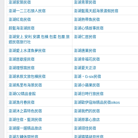
澎湖家築民宿
澎湖青翠民宿
澎湖一二三石頭人民宿
澎湖藍風天超海景渡假民宿
澎湖紅島民宿
澎湖熱帶魚民宿
蔚藍海澎湖民宿
澎湖心情故事民宿
澎湖安上.安利.安讚.包棟.包套.包層.旅
澎湖仁居民宿
遊民宿旅行社
澎湖愛上水漾魚夢民宿
澎湖唐菓民宿
澎湖居歇座民宿
澎湖幸福花民宿
澎湖理想窩民宿
澎湖夏天正涼
澎湖承辰文旅包棟民宿
澎湖‧G-six民宿
澎湖馬里布海景民宿
澎湖小蘋果民宿
澎湖O2精品會館
澎湖日時行旅民宿
澎湖漁月春民宿
澎湖歐伊寇絲精品民宿oikos
澎湖沐之霖特色民宿
澎湖我們的民宿
澎湖住宿‧藍洞民宿
澎湖原慕心旅店
澎湖遛一遛精品旅店
澎湖翊佳民宿
澎湖左轉休閒民宿
澎湖猜猜胡貝民宿