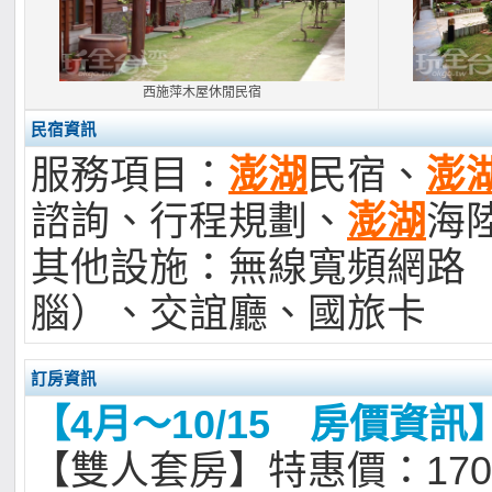
西施萍木屋休閒民宿
民宿資訊
服務項目：
澎湖
民宿、
澎
諮詢、行程規劃、
澎湖
海
其他設施：無線寬頻網路
腦）、交誼廳、國旅卡
訂房資訊
【4月～10/15 房價資訊
【雙人套房】特惠價：170