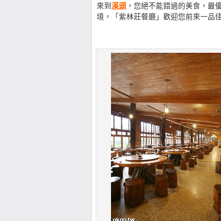
來到
溪頭
，您絕不能錯過的美食，最
境，「紫林莊餐廳」歡迎您前來一品