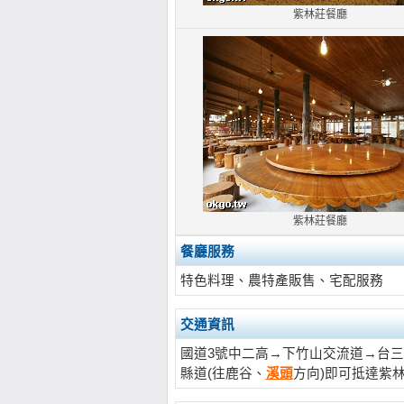
紫林莊餐廳
紫林莊餐廳
餐廳服務
特色料理、農特產販售、宅配服務
交通資訊
國道3號中二高→下竹山交流道→台三
縣道(往鹿谷、
溪頭
方向)即可抵達紫