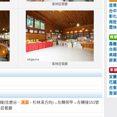
紫林莊餐廳
苗栗
台中
彰化
南投
雲林
嘉義
台南
高雄
屏東
紫林莊餐廳
宜蘭
花蓮
台東
澎湖
線(往鹿谷、
溪頭
、杉林溪方向)→左轉保甲→左轉接151號
林莊餐廳