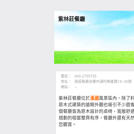
紫林莊餐廳
電話：
049-2755755
地址：
南投縣鹿谷鄉內湖村興產路74~20號
網站：
--
紫林莊餐廳位於
溪頭
風景區內，除了
原木式建築的搶眼外觀也吸引不少遊
個餐廳皆為原木設計的桌椅、寬敞舒
規劃的相當整齊有序，餐廳外還有天
您觀賞。