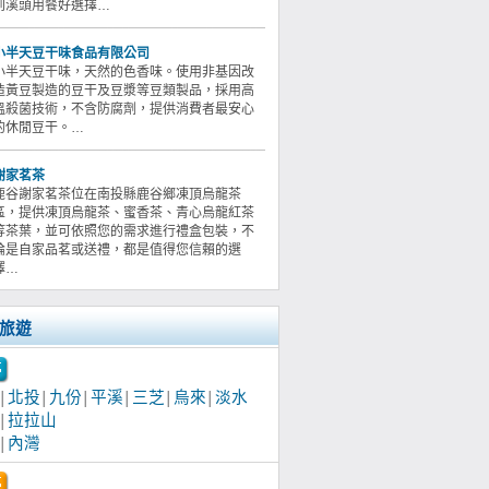
到溪頭用餐好選擇…
小半天豆干味食品有限公司
小半天豆干味，天然的色香味。使用非基因改
造黃豆製造的豆干及豆漿等豆類製品，採用高
溫殺菌技術，不含防腐劑，提供消費者最安心
的休閒豆干。…
謝家茗茶
鹿谷謝家茗茶位在南投縣鹿谷鄉凍頂烏龍茶
區，提供凍頂烏龍茶、蜜香茶、青心烏龍紅茶
等茶葉，並可依照您的需求進行禮盒包裝，不
論是自家品茗或送禮，都是值得您信賴的選
擇…
旅遊
北投
九份
平溪
三芝
烏來
淡水
│
│
│
│
│
│
拉拉山
│
內灣
│