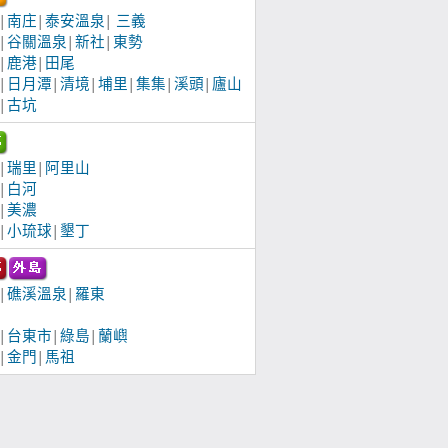
南庄
泰安溫泉
三義
│
│
│
谷關溫泉
新社
東勢
│
│
│
鹿港
田尾
│
│
日月潭
清境
埔里
集集
溪頭
廬山
│
│
│
│
│
│
古坑
│
瑞里
阿里山
│
│
白河
│
美濃
│
小琉球
墾丁
│
│
礁溪溫泉
羅東
│
│
台東市
綠島
蘭嶼
│
│
│
金門
馬祖
│
│