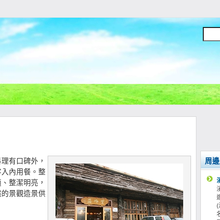
料理有口碑外，
周邊
客入內用餐。整
適、整潔明亮，
然的景觀造景供