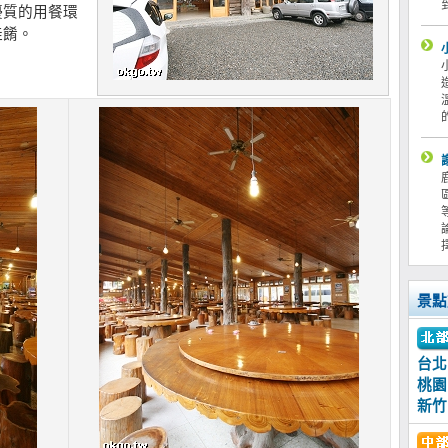
優質的用餐環
佳餚。
景點
台北
桃園
新竹