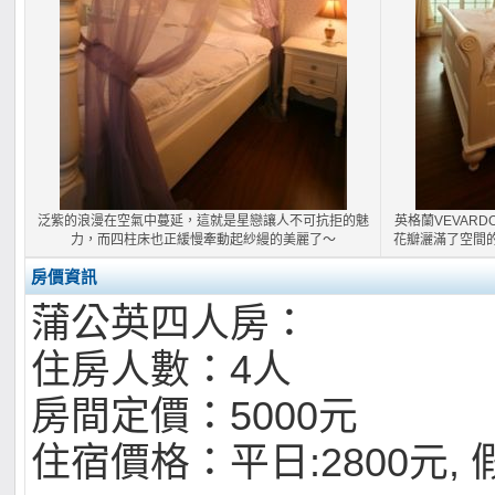
泛紫的浪漫在空氣中蔓延，這就是星戀讓人不可抗拒的魅
英格蘭VEVAR
力，而四柱床也正緩慢牽動起紗縵的美麗了～
花瓣灑滿了空間
房價資訊
蒲公英四人房：
住房人數：4人
房間定價：5000元
住宿價格：平日:2800元, 假