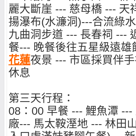
麗大斷崖 --- 慈母橋 --- 天祥
揚瀑布(水濂洞)---合流綠水古
九曲洞步道 --- 長春祠 ---
餐--- 晚餐後往五星級遠
花蓮
夜景 --- 市區採買伴
休息
第三天行程：
08：00 早餐 --- 鯉魚潭 -
廠--- 馬太鞍溼地 --- 林