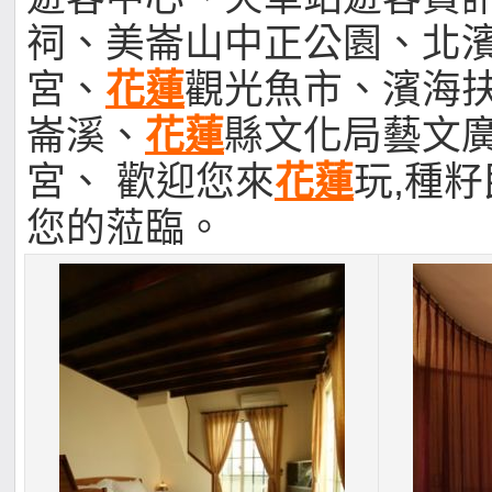
祠、美崙山中正公園、北
宮、
花蓮
觀光魚市、濱海
崙溪、
花蓮
縣文化局藝文
宮、 歡迎您來
花蓮
玩,種
您的蒞臨。