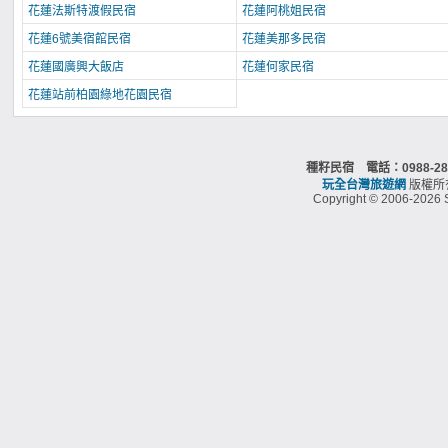
花蓮法斯特渡假民宿
花蓮阿桃姐民宿
花蓮6號美宿館民宿
花蓮美那多民宿
花蓮國廣興大飯店
花蓮何家民宿
花蓮站前柏園綠地花園民宿
種籽民宿 電話：0988-2
玩全台灣旅遊網
版權所
Copyright © 2006-2026 S