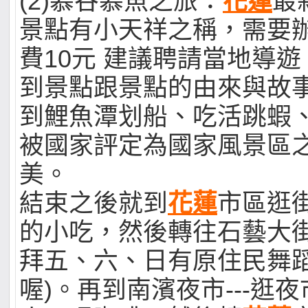
(2)慕谷慕魚之旅：
花蓮
最
景點有小天祥之稱，需要
費10元 建議聘請當地導
到景點跟景點的由來與故
到鯉魚潭划船、吃活跳蝦、
被國家評定為國家風景區之
美。
結束之後就到
花蓮
市區逛
的小吃，然後轉往石藝大街
拜五、六、日有原住民舞
喔)。再到南濱夜市---逛