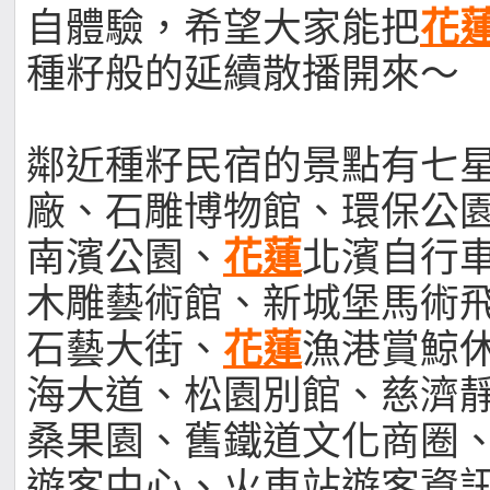
自體驗，希望大家能把
花
種籽般的延續散播開來～
鄰近種籽民宿的景點有七
廠、石雕博物館、環保公
南濱公園、
花蓮
北濱自行
木雕藝術館、新城堡馬術
石藝大街、
花蓮
漁港賞鯨
海大道、松園別館、慈濟
桑果園、舊鐵道文化商圈
遊客中心、火車站遊客資