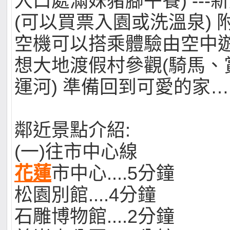
入口處滿妹豬腳午餐) ---
(可以買票入園或洗溫泉) 
空機可以搭乘體驗由空中
想大地渡假村參觀(騎馬、
運河) 準備回到可愛的家
鄰近景點介紹:
(一)往市中心線
花蓮
市中心....5分鐘
松園別館....4分鐘
石雕博物館....2分鐘