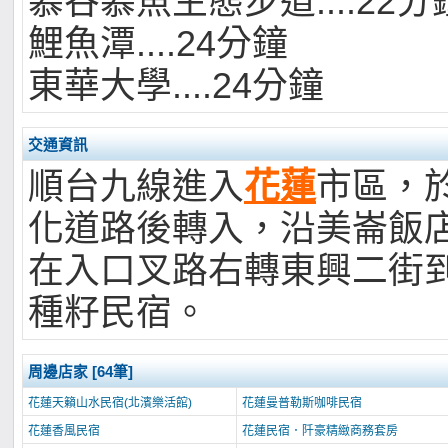
慕谷慕魚生態步道....22分
鯉魚潭....24分鐘
東華大學....24分鐘
交通資訊
順台九線進入
花蓮
市區，
化道路後轉入，沿美崙飯
在入口叉路右轉東興二街
種籽民宿。
周邊店家 [64筆]
花蓮天籟山水民宿(北濱樂活館)
花蓮曼普勒斯咖啡民宿
花蓮香風民宿
花蓮民宿．阡豪精緻商務套房