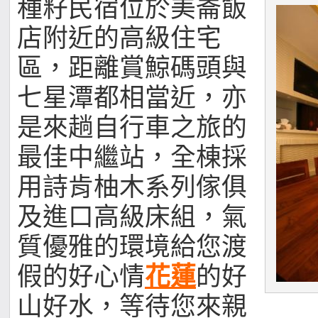
種籽民宿位於美崙飯
店附近的高級住宅
區，距離賞鯨碼頭與
七星潭都相當近，亦
是來趟自行車之旅的
最佳中繼站，全棟採
用詩肯柚木系列傢俱
及進口高級床組，氣
質優雅的環境給您渡
假的好心情
花蓮
的好
山好水，等待您來親