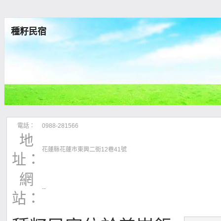
種籽民宿
電話：
0988-281566
地
花蓮縣花蓮市東興二街12巷41號
址：
網
--
站：