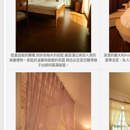
從童話般的閣樓,到詩肯柚木的搭配,都是蒲公英四人房的
浪漫的義大利Po
美麗禮物。家庭的溫暖與遊戲的氛圍,相信必定是您難得親
豪華浴室、私人
子出遊的圓滿版圖。