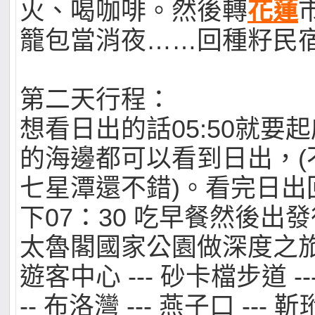
火、喝咖啡。然後轉
花蓮
籠包當消夜……回種籽民宿z
第二天行程：
想看日出的話05:50就要起
的海邊都可以看到日出，(
七星潭還不錯)。看完日出
下07：30 吃早餐然後出
太魯閣國家公園做深度之
遊客中心 --- 砂卡檔步道 -
-- 布洛灣 --- 燕子口 --- 靳