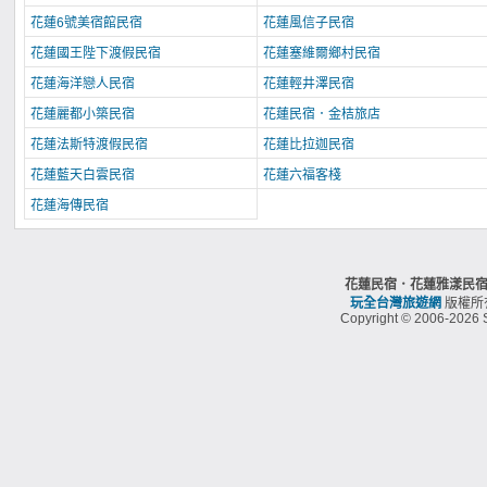
花蓮6號美宿館民宿
花蓮風信子民宿
花蓮國王陛下渡假民宿
花蓮塞維爾鄉村民宿
花蓮海洋戀人民宿
花蓮輕井澤民宿
花蓮麗都小築民宿
花蓮民宿．金桔旅店
花蓮法斯特渡假民宿
花蓮比拉迦民宿
花蓮藍天白雲民宿
花蓮六福客棧
花蓮海傳民宿
花蓮民宿．花蓮雅漾民
玩全台灣旅遊網
版權所
Copyright © 2006-2026 S