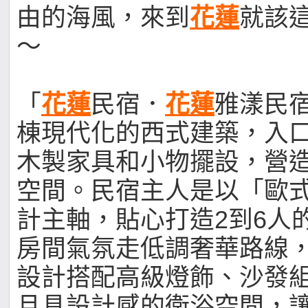
由的海風，來到
花蓮
就該
～
「
花蓮
民宿．
花蓮
雅漾民
棟現代化的西式建築，入
木製家具和小物擺設，營
空間。民宿主人是以「歐
計主軸，貼心打造2到6人
房間氣氛走低調奢華路線
設計搭配高級燈飾、沙發
且具設計感的衛浴空間，