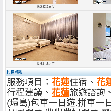
花蓮雅漾民宿
花蓮雅漾民宿
民宿資訊
服務項目：
花蓮
住宿、
花
行程建議、
花蓮
旅遊諮詢
(環島)包車一日遊.拼車一日