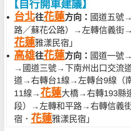
【自行開車建議】
台北
花蓮
往
方向：
國道五號→
路／蘇花公路）→左轉信義街
花蓮
雅漾民宿」
高雄
花蓮
往
方向：
國道一號→
→國道三號→下南州出口交流道
道→右轉台1線→左轉台9線（
花蓮
11線→
大橋→右轉193縣
段）→左轉和平路→右轉信義街
花蓮
宿．
雅漾民宿」