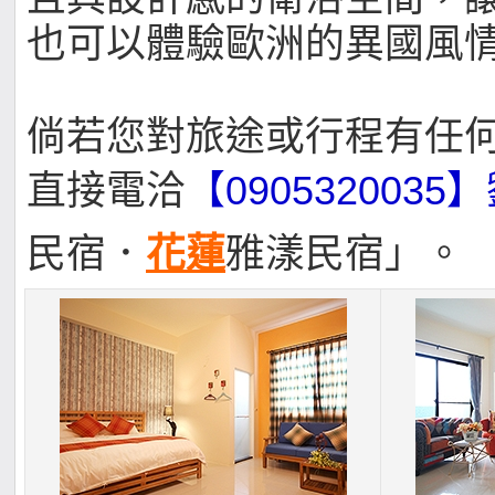
也可以體驗歐洲的異國風
倘若您對旅途或行程有任
直接電洽
【0905320035
民宿．
花蓮
雅漾民宿」。