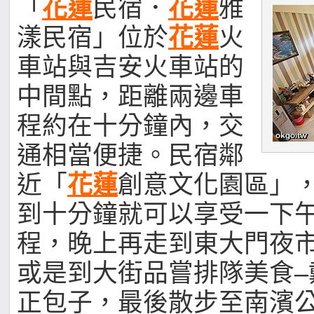
「
花蓮
民宿．
花蓮
雅
漾民宿」位於
花蓮
火
車站與吉安火車站的
中間點，距離兩邊車
程約在十分鐘內，交
通相當便捷。民宿鄰
近「
花蓮
創意文化園區」
到十分鐘就可以享受一下
程，晚上再走到東大門夜
或是到大街品嘗排隊美食–
正包子，最後散步至南濱