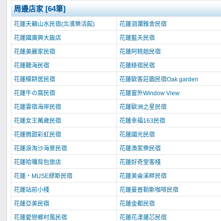
周邊店家 [64筆]
花蓮天籟山水民宿(北濱樂活館)
花蓮洄瀾雅舍民宿
花蓮國廣興大飯店
花蓮藍天民宿
花蓮美麗家民宿
花蓮阿桃姐民宿
花蓮聽海民宿
花蓮綠宿民宿
花蓮樸耕居民宿
花蓮歐客莊園民宿Oak garden
花蓮牛の窩民宿
花蓮窗外Window View
花蓮雲宿海岸民宿
花蓮歐洲之星民宿
花蓮女王萬歲民宿
花蓮幸福163民宿
花蓮微甜彩虹民宿
花蓮國光民宿
花蓮浪淘沙海景民宿
花蓮漁家樂民宿
花蓮哈囉背包旅店
花蓮好奇堂客棧
花蓮‧MUSE繆斯民宿
花蓮美侖溪畔民宿
花蓮站前小棧
花蓮曼普勒斯咖啡民宿
花蓮亞美民宿
花蓮金都民宿
花蓮愛戀鄉村風民宿
花蓮花漾蓮芯民宿