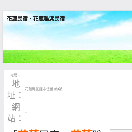
花蓮民宿．花蓮雅漾民宿
電話：
地
花蓮縣花蓮市信義街8號
址：
網
--
站：