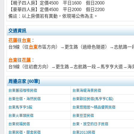
【親子四人房】定價4500 平日1600 假日2000
【豪華四人房】定價4500 平日2000 假日2200
備註：以上房價若有異動，依現場公佈為主。
交通資訊
花蓮
往
台東
：
台9線（往
台東
市區方向）→更生路（過綠色隧道）→志航路一
台東
往
花蓮
：
台9線（往初鹿方向）→更生路→志航路一段→馬亨亨大道→海
周邊店家 [60筆]
台東蕃茄咖啡民宿
台東海堤海景民宿
台東住宿‧海然民宿
台東歐拉民宿(馬亨亨C館)
台東馬亨亨S館
台東悠閒居～精品優質民宿
台東火車頭民宿
台東豆荳民宿
台東祝福民宿
台東‧放空的日子民宿
台東民宿‧蘭舍民宿
台東2013民宿