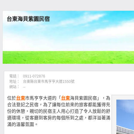
台東海貝紫園民宿
電話：
0911-072876
地址：
台東縣台東市馬亨亨大道1550號
網站：
--
位於
台東
市馬亨亨大道的「
台東
海貝紫園民宿」，為
合法登記之民宿，為了讓每位前來的旅客都能獲得充
份的休憩，親切的民宿主人用心打造了令人放鬆的舒
適環境，從客廳到客房的每個所到之處，都洋溢著滿
滿的溫馨氛圍。