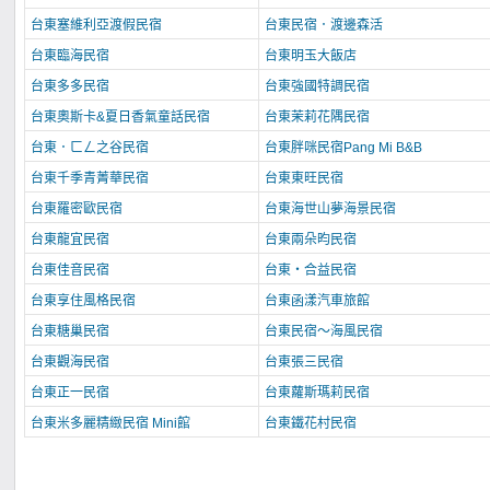
台東塞維利亞渡假民宿
台東民宿．渡邊森活
台東臨海民宿
台東明玉大飯店
台東多多民宿
台東強國特調民宿
台東奧斯卡&夏日香氣童話民宿
台東茉莉花隅民宿
台東．ㄈㄥ之谷民宿
台東胖咪民宿Pang Mi B&B
台東千季青菁華民宿
台東東旺民宿
台東羅密歐民宿
台東海世山夢海景民宿
台東龍宜民宿
台東兩朵昀民宿
台東佳音民宿
台東‧合益民宿
台東享住風格民宿
台東函漾汽車旅館
台東糖巢民宿
台東民宿～海風民宿
台東觀海民宿
台東張三民宿
台東正一民宿
台東蘿斯瑪莉民宿
台東米多麗精緻民宿 Mini館
台東鐵花村民宿