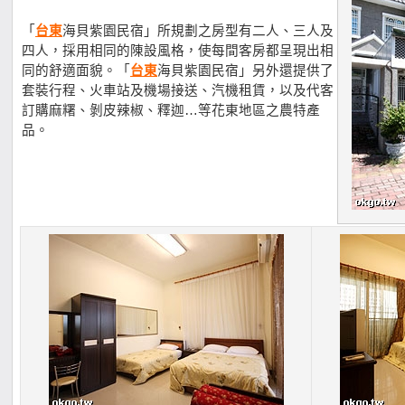
「
台東
海貝紫園民宿」所規劃之房型有二人、三人及
四人，採用相同的陳設風格，使每間客房都呈現出相
同的舒適面貌。「
台東
海貝紫園民宿」另外還提供了
套裝行程、火車站及機場接送、汽機租賃，以及代客
訂購麻糬、剝皮辣椒、釋迦…等花東地區之農特產
品。