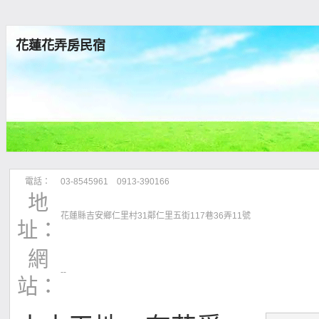
花蓮花弄房民宿
電話：
03-8545961 0913-390166
地
花蓮縣吉安鄉仁里村31鄰仁里五街117巷36弄11號
址：
網
--
站：