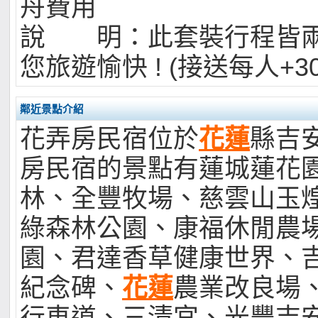
舟費用
說 明：此套裝行程皆
您旅遊愉快 ! (接送每人+3
鄰近景點介紹
花弄房民宿位於
花蓮
縣吉安
房民宿的景點有蓮城蓮花
林、全豐牧場、慈雲山玉
綠森林公園、康福休閒農
園、君達香草健康世界、
紀念碑、
花蓮
農業改良場