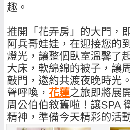
趣。
推開「花弄房」的大門，
阿兵哥娃娃，在迎接您的
燈光，讓整個臥室溫馨了
大床，軟綿綿的被子，讓
敲門，邀約共渡夜晚時光
聲呼喚，
花蓮
之旅即將展
周公伯伯敘舊啦！讓SPA 
精神，準備今天精彩的活