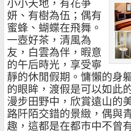
小小天地，有花爭
妍、有樹為伍；偶有
蜜蜂、蝴蝶在飛舞。
一壺好茶，清風為
友，白雲為伴，暇意
的午后時光，享受寧
靜的休閒假期。慵懶的身
的眼眸，渡假是可以如此
漫步田野中，欣賞遠山的
路阡陌交錯的景緻，偶與
趣，這都是在都巿中不曾