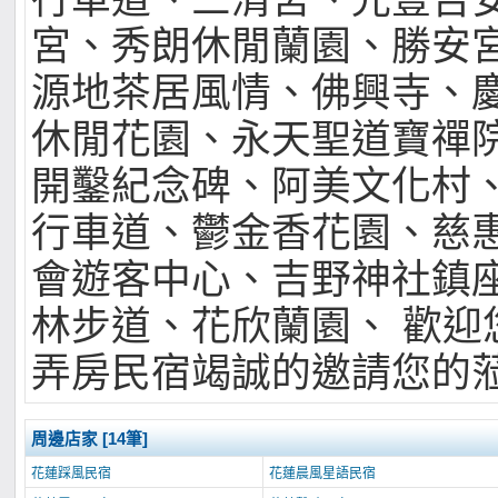
行車道、三清宮、光豐吉
宮、秀朗休閒蘭園、勝安
源地茶居風情、佛興寺、
休閒花園、永天聖道寶禪
開鑿紀念碑、阿美文化村
行車道、鬱金香花園、慈
會遊客中心、吉野神社鎮
林步道、花欣蘭園、 歡迎
弄房民宿竭誠的邀請您的
周邊店家 [14筆]
花蓮踩風民宿
花蓮晨風星語民宿