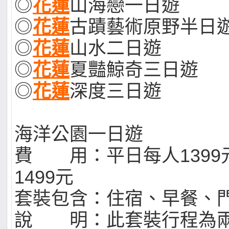
◎
花蓮
山海戀一日遊
◎
花蓮
古蹟藝術原野半日
◎
花蓮
山水二日遊
◎
花蓮
夏豔鯨奇三日遊
◎
花蓮
深度三日遊
海洋公園一日遊
費 用：平日每人1399
1499元
套裝包含：住宿、早餐、
說 明：此套裝行程為