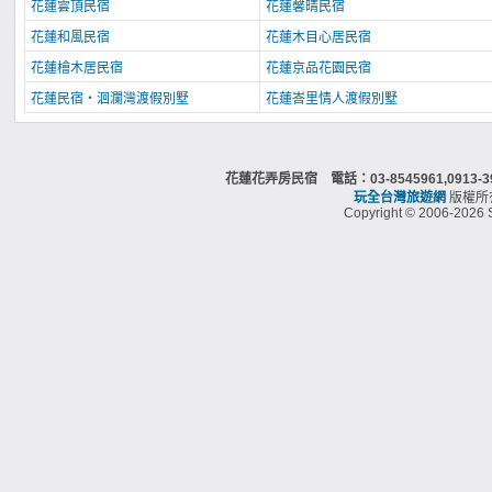
花蓮雲頂民宿
花蓮馨晴民宿
花蓮和風民宿
花蓮木目心居民宿
花蓮檜木居民宿
花蓮京品花園民宿
花蓮民宿‧洄瀾灣渡假別墅
花蓮峇里情人渡假別墅
花蓮花弄房民宿 電話：03-8545961,091
玩全台灣旅遊網
版權所
Copyright © 2006-2026 S