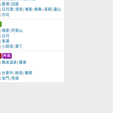
鹿港
田尾
│
│
日月潭
清境
埔里
集集
溪頭
廬山
│
│
│
│
│
│
古坑
│
瑞里
阿里山
│
│
白河
│
美濃
│
小琉球
墾丁
│
│
礁溪溫泉
羅東
│
│
台東市
綠島
蘭嶼
│
│
│
金門
馬祖
│
│