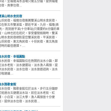
車站，至福隆海水浴場只需五分鐘，提供福隆
住宿、貢寮住宿…
雙溪山明水舍民宿
九份民宿、福隆住宿推薦雙溪山明水舍民宿，
位在新北市雙溪區，鄰近平溪、九份、福隆(貢
寮)、而到達平溪(十分車站)只需要約6分鐘的車
程，山林也近在咫尺。享受優閒假期時，雙溪
山明水舍民宿絕對是您雙溪民宿、平溪民宿、
九份民宿、東北角民宿、十份民宿、東北角旅
遊時的最佳選擇。…
淡水民宿．幸福圓點
淡水民宿．幸福圓點位在熱鬧的淡水小鎮，鄰
近淡水老街、淡水捷運站、淡水漁人碼頭，提
供淡水民宿、淡水住宿、淡水旅遊諮詢、淡水
行程建議…
淡水雅歌會館
淡水住宿．雅歌會館位於淡水，步行五分鐘即
可抵達台北捷運淡水站，前往淡水老街、紅
樓、小白宮、淡江大學、漁人碼頭皆十分便
利，提供淡水住宿、淡水民宿…