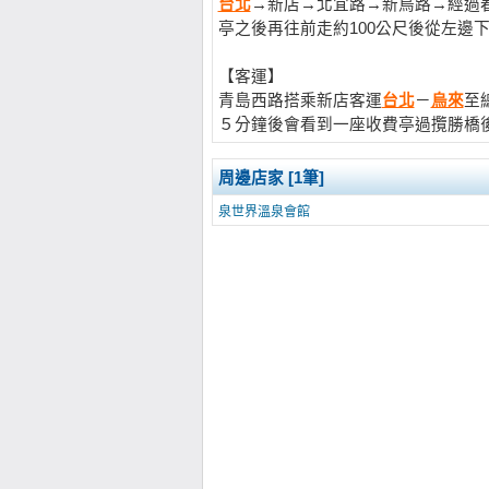
台北
→新店→北宜路→新烏路→經過
亭之後再往前走約100公尺後從左邊
【客運】
青島西路搭乘新店客運
台北
－
烏來
至
５分鐘後會看到一座收費亭過攬勝橋
周邊店家 [1筆]
泉世界溫泉會館