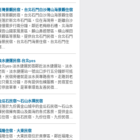
月灣景觀民宿・台北石門白沙灣山海景觀住宿
月灣景觀民宿・台北石門白沙灣山海景觀住宿
座落於新北市石門區，位在海灣旁，距離白沙
灣僅需步行兩分鐘，鄰近老梅綠石槽、北海岸
觀音山國家風景區、麟山鼻遊憩區、橫山梯田
景觀區等景點，提供台北石門民宿、台北石門
海景民宿、台北石門海景住宿、台北石門住
宿…
淡水捷運民宿-台北yes
台北yes-淡水捷運民宿鄰近淡水捷運站、淡水
老街，淡水捷運站一號出口步行五分鐘即可抵
達，民宿旁邊就是淡水英專路夜市，走路到老
街只需五分鐘，亦有提供包棟服務，民宿室也
可停放單車，是單車環島友善民宿…
金瓜石民宿～石山水禪民宿
座落於九份黃金山城中的金瓜石民宿～石山水
禪民宿擁有面山及面海的各式客房，提供金瓜
石住宿、金瓜石民宿、九份住宿、九份民宿…
福隆住宿．大東民宿
福隆住宿．大東民宿位於貢寮區，鄰近福隆火