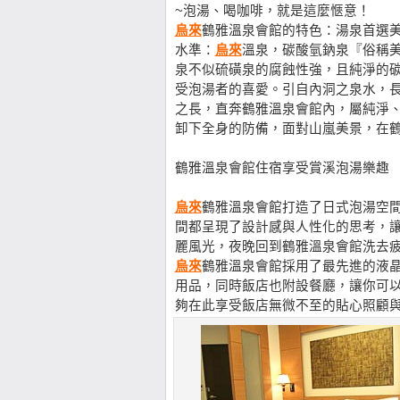
~泡湯、喝咖啡，就是這麼愜意！
烏來
鶴雅溫泉會館的特色：湯泉首選
水準：
烏來
溫泉，碳酸氫鈉泉『俗稱
泉不似硫磺泉的腐蝕性強，且純淨的
受泡湯者的喜愛。引自內洞之泉水，長達5
之長，直奔鶴雅溫泉會館內，屬純淨
卸下全身的防備，面對山嵐美景，在
鶴雅溫泉會館住宿享受賞溪泡湯樂趣
烏來
鶴雅溫泉會館打造了日式泡湯空
間都呈現了設計感與人性化的思考，
麗風光，夜晚回到鶴雅溫泉會館洗去
烏來
鶴雅溫泉會館採用了最先進的液晶
用品，同時飯店也附設餐廳，讓你可
夠在此享受飯店無微不至的貼心照顧