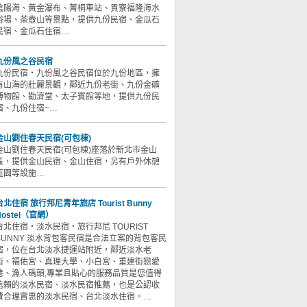
陰陽海、黃金瀑布、菁桐車站、貢寮福隆海水
浴場、茶壺山等景點，提供九份民宿、金瓜石
民宿、金瓜石住宿…
九份風之谷民宿
九份民宿‧九份風之谷民宿位於九份地區，擁
有山海的壯麗景觀，鄰近九份老街、九份金礦
博物館、勸濟堂、太子賓館等地，提供九份民
宿、九份住宿~…
金山劉住春天民宿(可包棟)
金山劉住春天民宿(可包棟)座落於新北市金山
區，提供金山民宿、金山住宿，另有戶外休憩
庭園等設施…
台北住宿 旅行邦尼青年旅店 Tourist Bunny
Hostel（官網）
台北住宿‧淡水民宿‧旅行邦尼 TOURIST
BUNNY 淡水背包客民宿是合法立案的背包客民
宿，位在台北淡水捷運站附近，鄰近淡水老
街、福佑宮、真理大學、小白宮、重建街戀愛
巷、漁人碼頭,專業且貼心的服務品質是您值得
信賴的淡水民宿、淡水民宿推薦，也是公認收
費合理實惠的淡水民宿、台北淡水住宿。…