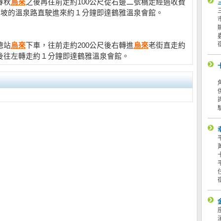
春秋
烏來
之後再往前走約100公尺從右邊二號橋走經過收費
下坡的溫泉路直駛進來約１分鐘即達鶴雅溫泉會館。
總站
烏來
下車，往前走約200公尺後右轉進
烏來
老街直走約
後往左轉走約１分鐘即達鶴雅溫泉會館。