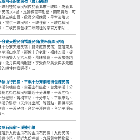
三峽阿桂的家民宿（官方網站）
三峽阿桂的家民宿位於新北市三峽區，為新北
市民宿104號，是獨棟豪華別墅，園區寬敞，可
眺望三峽山景、欣賞夕陽晚霞、星空及螢火
蟲，提供三峽民宿、三峽住宿、三峽包棟民
宿、三峽民宿包棟三峽阿桂的家官方網站…
十分寮天燈民宿福隆民宿(雙禾庭園民宿)
【十分寮天燈民宿｜雙禾庭園民宿】座落東北
角平溪山水間，鄰近十分老街、福隆沙灘，提
供舒適雙人至六人房、風味餐廳、平溪旅遊諮
詢、泛舟與烤肉服務，享受自然美景與多元體
驗的絕佳住宿選擇。…
幸福山行民宿・平溪十分菁桐老街包棟民宿
平溪包棟民宿・幸福山行民宿・台北平溪十分
菁桐老街包棟民宿鄰近十分瀑布、平溪老街、
十分老街、菁桐車站、十分車站、平溪車站、
平溪分駐所（天燈派出所）等景點，提供平溪
住宿、平溪民宿、台北平溪住宿、台北平溪民
宿～…
金瓜石民宿～溪邊小築
座落於九份金瓜石的金瓜石民宿｜九份民宿．
溪邊小築，鄰近九份老街、九份黃金博物館、