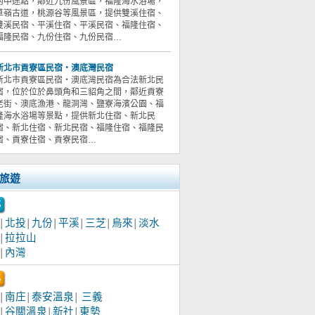
的中途點，鄰近九份風景區，福隆海水浴場，
草嶺古道，桃源谷等風景區，提供雙溪住宿、
雙溪民宿、平溪住宿、平溪民宿、福隆住宿、
福隆民宿、九份住宿、九份民宿…
新北市貢寮區民宿‧澳底灣民宿
新北市貢寮區民宿‧澳底灣民宿為合法新北民
宿，位於位於鼻頭角和三貂角之間，鄰近貢寮
老街、澳底漁港、龍洞灣、鹽寮海濱公園、福
隆海水浴場等景點，提供新北住宿、新北民
宿、新北住宿、新北民宿、福隆住宿、福隆民
宿、貢寮住宿、貢寮民宿…
旅遊
北投
九份
平溪
三芝
烏來
淡水
│
│
│
│
│
│
拉拉山
│
內灣
│
南庄
泰安溫泉
三義
│
│
│
谷關溫泉
新社
東勢
│
│
│