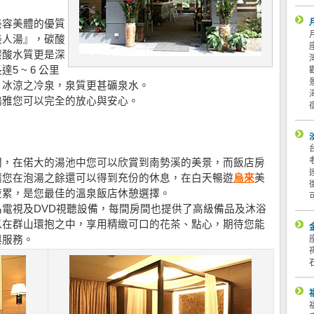
美容美體的優質
美人湯』，碳酸
碳酸水質更是深
 ~ 6 公里
、冰涼之冷泉，泉質更甚礦泉水。
鶴雅您可以完全的放心與安心。
間，在偌大的湯池中您可以欣賞到南勢溪的美景，而飯店房
讓您在泡湯之餘還可以得到充份的休息，在白天暢遊
烏來
美
疲累，是您最佳的溫泉飯店休憩選擇。
電視及DVD視聽設備，每間房間也提供了高級備品及沐浴
以在群山環抱之中，享用精緻可口的花茶、點心，期待您能
與服務。