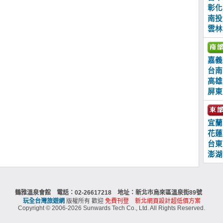
彰化
南投
雲林
嘉義
台南
高雄
屏東
宜蘭
花蓮
台東
澎湖
鶴雅溫泉會館 電話：02-26617218 地址：新北市烏來區溫泉街89號
玩全台灣旅遊網
版權所有 歡迎
免費刊登
新北網頁設計超低價方案
Copyright © 2006-2026 Sunwards Tech Co., Ltd. All Rights Reserved.