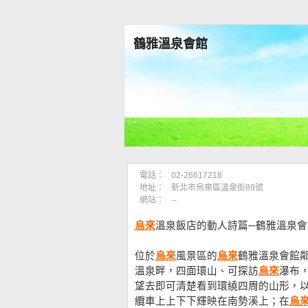
鶴雅溫泉會館
電話：
02-26617218
地址：
新北市烏來區溫泉街89號
網站：
--
烏來
溫泉飯店的動人詩篇─鶴雅溫泉會
位於
烏來
風景區的
烏來
鶴雅溫泉會館
溫泉畔，四面環山、可探訪
烏來
瀑布
望去即可清楚看到環繞四周的山形，
纜車上上下下輝映在南勢溪上；在
烏