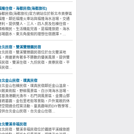
福隆住宿‧海都民宿(海都旅社)
海都民宿(海都旅社)官方網站位於新北市貢寮區
福隆，鄰近福隆火車站與福隆海水浴場，交通
便利。提供雙人、三人、四人房及包棟住宿，
價格親民、生活機能完善，是福隆旅遊、海水
浴場戲水、東北角度假的理想住宿選擇。…
台北民宿‧雙溪雙臻園民宿
台北民宿‧雙溪雙臻園民宿位於台北雙溪地
區，周邊更有著多不勝數的優美風景，提供雙
溪民宿、雙溪住宿、九份民宿、貢寮民宿、平
溪民宿…
台北金山民宿．璞真民宿
台北金山包棟民宿‧璞真民宿鄰近金山溫泉、
朱銘美術館、野柳風景區、白沙灣海水浴場、
富基漁港觀光漁市、石門洞風景區、金寶山鄧
麗君墓園、金包里老街等景點，戶外寬敞的休
憩空間適合焢窯活動、童真趣味的DIY教學等...
提供台北金山民宿、台北金山住宿…
台北雙溪幸福民宿
台北民宿．雙溪幸福民宿位於鐵道平溪線旅遊