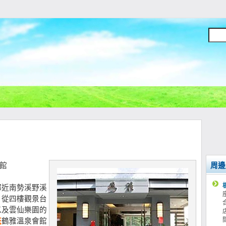
館
周邊
鄰近南勢溪野溪
，從四樓觀景台
以及雲仙樂園的
來
鶴雅溫泉會館