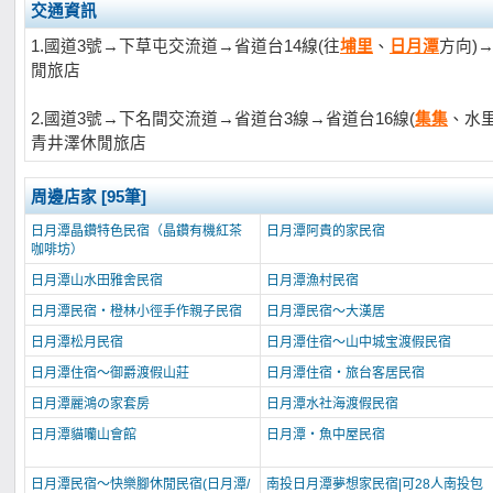
交通資訊
1.國道3號→下草屯交流道→省道台14線(往
埔里
、
日月潭
方向)
閒旅店
2.國道3號→下名間交流道→省道台3線→省道台16線(
集集
、水里
青井澤休閒旅店
周邊店家 [95筆]
日月潭晶鑽特色民宿（晶鑽有機紅茶
日月潭阿貴的家民宿
咖啡坊）
日月潭山水田雅舍民宿
日月潭漁村民宿
日月潭民宿‧橙林小徑手作親子民宿
日月潭民宿～大漢居
日月潭松月民宿
日月潭住宿～山中城宝渡假民宿
日月潭住宿～御爵渡假山莊
日月潭住宿‧旅台客居民宿
日月潭麗鴻の家套房
日月潭水社海渡假民宿
日月潭貓囒山會館
日月潭‧魚中屋民宿
日月潭民宿～快樂腳休閒民宿(日月潭/
南投日月潭夢想家民宿|可28人南投包