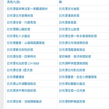
清境/九族)
棟
日月潭堤岸樂活家～景觀渡假村
日月潭月光會館
日月潭日月星舞民宿
日月潭湧泉民宿
日月潭住宿‧行鹿青旅
日月潭美真舘
日月潭開心龍民宿
日月潭文山民宿
日月潭名人大飯店
日月潭住宿～有水巷渡假民宿
日月潭露營‧山福情森露營區
日月潭日月灣湖景民宿
日月潭東光知性民宿
日月潭澄園渡假旅店
日月潭住宿‧四季時光
潔坊琳居．南洋休閒民宿
日月潭兆泓民宿 Z.H B&B
日月湖畔休閒渡假旅館
日月潭住宿·J堡文旅
日月潭日月對白民宿
日月潭儂濃居
日月潭露營‧念念小憩露營區
日月潭山中湖觀湖旅店
日月潭松鶴園大飯店
日月潭清平樂村居民宿
日月潭住宿～日月美
日月潭住宿‧冠裕精緻飯店
日月潭明軒曉居民宿