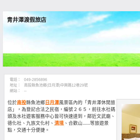
青井澤渡假旅店
電話：
049-2856896
地址：
南投縣魚池鄉(日月潭)中興路12巷29號
網站：
--
位於
南投
縣魚池鄉
日月潭
風景區內的「青井澤休閒旅
店」，為登記合法之民宿，編號２６５，前往水社碼
頭及水社遊客服務中心皆可快速達到，鄰近文武廟、
德化社、九族文化村、
清境
、合歡山......等旅遊景
點，交通十分便捷。