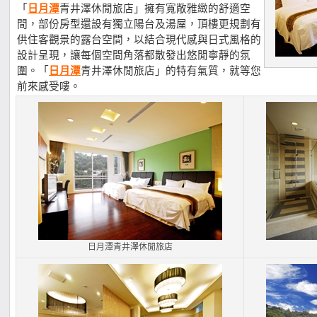
「
日月潭
青井澤休閒旅店」擁有寬敞雅緻的舒適空
間，部份房型還設有獨立陽台及湯屋，頂樓更規劃有
供住客觀景的露台空間，以結合現代感與日式風格的
設計呈現，讓每個空間角落都散發出悠閒寧靜的氛
圍。「
日月潭
青井澤休閒旅店」的特有氣質，就等您
前來感受嘍。
日月潭青井澤休閒旅店