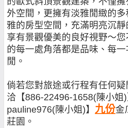
的歐式斜頂景觀建築，不僅擁
外空間，更擁有淡雅閒緻的多
雅的房型空間，充滿明亮沉靜
享有景觀優美的良好視野～您
的每一處角落都是品味、每一
閒。
倘若您對旅途或行程有任何疑
洽【886-22496-1658(陳小姐
九份
pauline976(陳小姐)】
金
莊園。