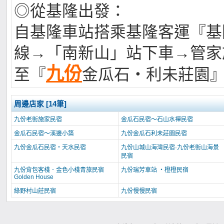
◎從基隆出發：
自基隆車站搭乘基隆客運『基
線→「南新山」站下車→管家
九份
至『
金瓜石‧利未莊園
周邊店家 [14筆]
九份老街施家民宿
金瓜石民宿～石山水禪民宿
金瓜石民宿～溪邊小築
九份金瓜石利未莊園民宿
九份金瓜石民宿‧天水民宿
九份山城山海灣民宿·九份老街山海景
民宿
九份背包客棧．金色小棧青旅民宿
九份瑞芳車站 ・橙橙民宿
Golden House
綠野村山莊民宿
九份慢慢民宿