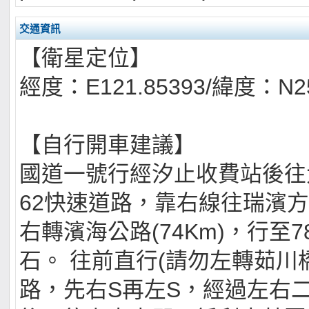
交通資訊
【衛星定位】
經度：E121.85393/緯度：N25
【自行開車建議】
國道一號行經汐止收費站後往
62快速道路，靠右線往瑞濱
右轉濱海公路(74Km)，行至7
石。 往前直行(請勿左轉茹川橋
路，先右S再左S，經過左右