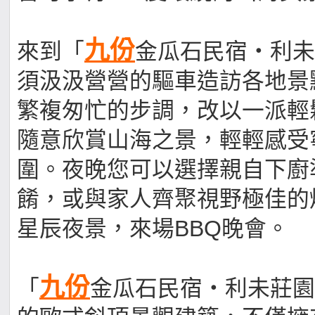
九份
來到「
金瓜石民宿‧利未
須汲汲營營的驅車造訪各地景
繁複匆忙的步調，改以一派輕
隨意欣賞山海之景，輕輕感受
圍。夜晚您可以選擇親自下廚
餚，或與家人齊聚視野極佳的
星辰夜景，來場BBQ晚會。
九份
「
金瓜石民宿‧利未莊園