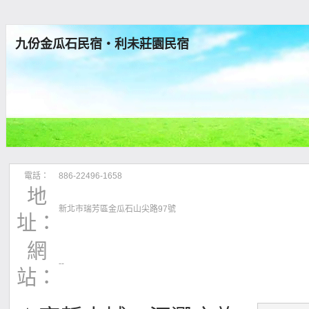
九份金瓜石民宿‧利未莊園民宿
電話：
886-22496-1658
地
新北市瑞芳區金瓜石山尖路97號
址：
網
--
站：