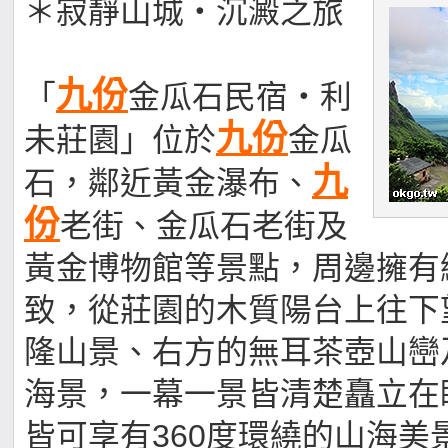
＊寂靜山城‧沉澱之旅
九份
「
金瓜石民宿‧利
九份
未莊園」位於
金瓜
九
石，鄰近黃金瀑布、
份
老街、金瓜石老街及
黃金博物館等景點，周邊擁有
致，從莊園的木質陽台上往下
隆山景、右方的無耳茶壺山巒
海景，一幕一景皆清楚矗立在
皆可享有360度環繞的山海美