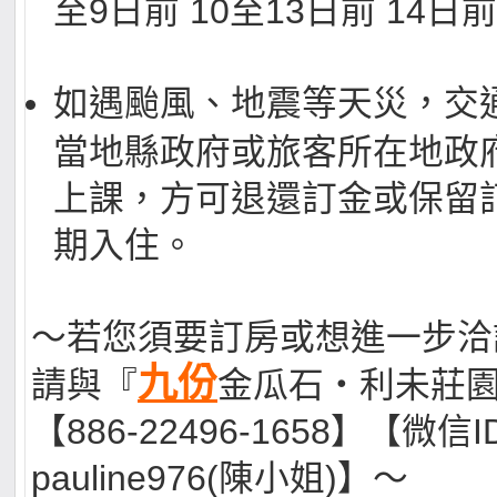
至9日前 10至13日前 14日前
如遇颱風、地震等天災，交
當地縣政府或旅客所在地政
上課，方可退還訂金或保留
期入住。
～若您須要訂房或想進一步洽
九份
請與『
金瓜石‧利未莊
【886-22496-1658】【微信ID
pauline976(陳小姐)】～