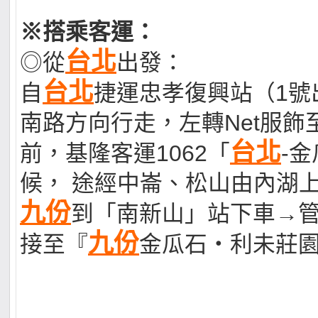
※搭乘客運：
台北
◎從
出發：
台北
自
捷運忠孝復興站（1號
南路方向行走，左轉Net服飾
台北
前，基隆客運1062「
-
候， 途經中崙、松山由內湖
九份
到「南新山」站下車→
九份
接至『
金瓜石‧利未莊