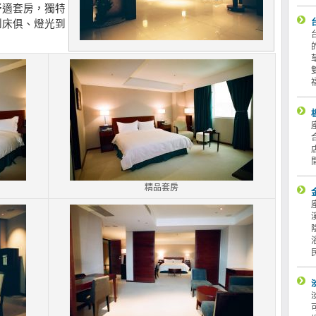
舒適套房，獨特
到床俱、燈光到
。
精品套房