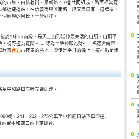
的市集，由信義街、景新路 410巷共同組成，路面相當寬
市鄰近捷運站，在信義街與興南路一段交叉口有一道牌樓，
是個顯現的目標，十分好找。
，位於中和市南緣，是天上山列延伸最東端的山頭，山頂平
地，視野極為寬闊。 ... 認為土地神即為財神，福德宮總是
眾欣賞
台北
市夜景的勝地，即使是平日的晚上，這裡仍是熱
路至中和路口右轉左邊即達。
1080或、241、202、275公車至中和廟口站下車即達.
農會站或中和廟口站下車即達.