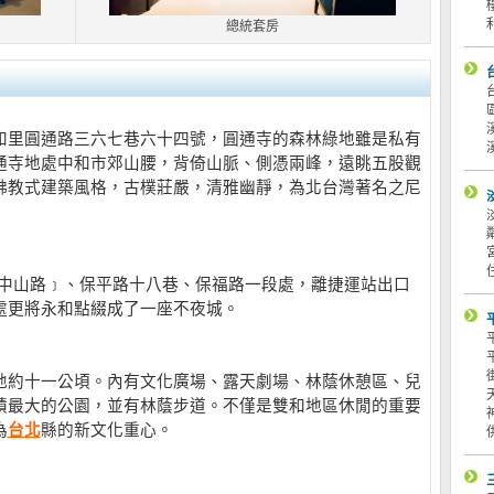
總統套房
和里圓通路三六七巷六十四號，圓通寺的森林綠地雖是私有
通寺地處中和市郊山腰，背倚山脈、側憑兩峰，遠眺五股觀
佛教式建築風格，古樸莊嚴，清雅幽靜，為北台灣著名之尼
-中山路﹞、保平路十八巷、保福路一段處，離捷運站出口
處更將永和點綴成了一座不夜城。
地約十一公頃。內有文化廣場、露天劇場、林蔭休憩區、兒
積最大的公園，並有林蔭步道。不僅是雙和地區休閒的重要
為
台北
縣的新文化重心。