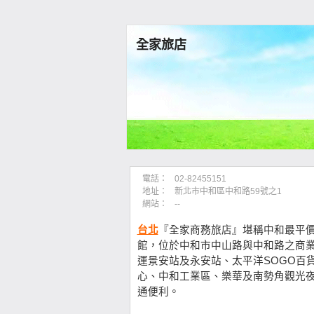
全家旅店
電話：
02-82455151
地址：
新北市中和區中和路59號之1
網站：
--
台北
『全家商務旅店』堪稱中和最平
館，位於中和市中山路與中和路之商
運景安站及永安站、太平洋SOGO百
心、中和工業區、樂華及南勢角觀光
通便利。