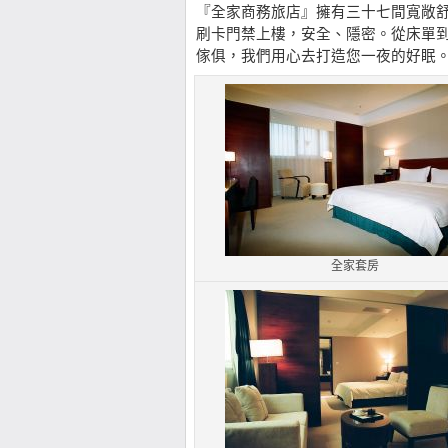
『全家商務旅店』擁有三十七間寬敞
刷卡門禁上樓，安全、隱密。從床單
傢俱，我們用心去打造您一夜的好眠
全家套房