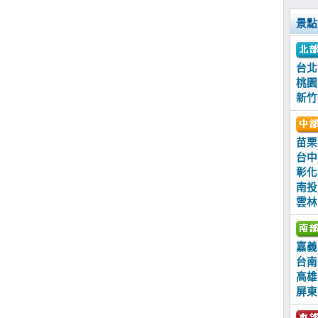
景點
台北
桃園
新竹
苗栗
台中
彰化
南投
雲林
嘉義
台南
高雄
屏東