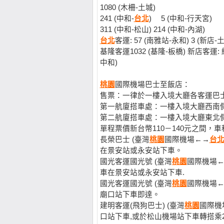
1080 (木柵-土城)
241 (中和-
台北
) 5 (中和-行天宮)
311 (中和-松山) 214 (中和-內湖)
台北
客運: 57 (南雅站-永和) 3 (新店-
基隆客運1032 (基隆-板橋) 新店客運: 
中和)
桃園
國際機場巴士至飯店：
售票：一律於一樓入境大廳各客運巴
第一航廈搭車處：一樓入境大廳西南
第二航廈搭車處：一樓入境大廳東北
單程票價新台幣110－140元之間，車
長榮巴士 (臺灣
桃園
國際機場←→
台
在景安站或永安站下車。
國光客運國光號 (臺灣
桃園
國際機場
車在景安站或永安站下車.
國光客運國光號 (臺灣
桃園
國際機場←
廟口站下車即達。
建明客運(飛狗巴士) (臺灣
桃園
國際機
口站下車,或於松山機場站下車轉搭乘