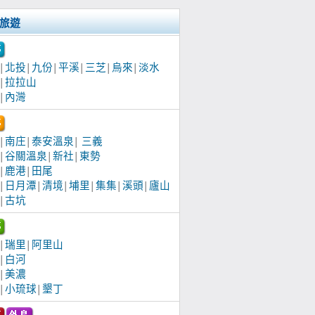
旅遊
北投
九份
平溪
三芝
烏來
淡水
│
│
│
│
│
│
拉拉山
│
內灣
│
南庄
泰安溫泉
三義
│
│
│
谷關溫泉
新社
東勢
│
│
│
鹿港
田尾
│
│
日月潭
清境
埔里
集集
溪頭
廬山
│
│
│
│
│
│
古坑
│
瑞里
阿里山
│
│
白河
│
美濃
│
小琉球
墾丁
│
│