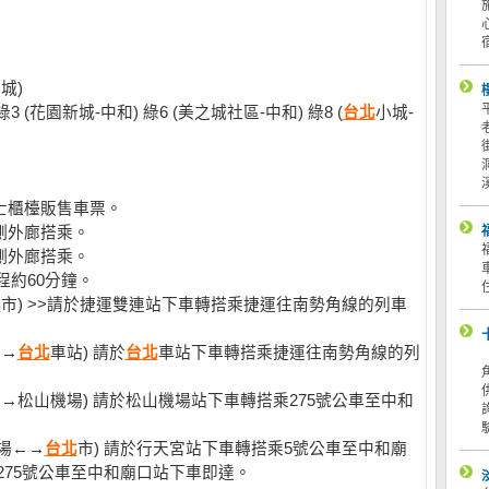
土城)
綠3 (花園新城-中和) 綠6 (美之城社區-中和) 綠8 (
台北
小城-
士櫃檯販售車票。
側外廊搭乘。
側外廊搭乘。
程約60分鐘。
北
市) >>請於捷運雙連站下車轉搭乘捷運往南勢角線的列車
←→
台北
車站) 請於
台北
車站下車轉搭乘捷運往南勢角線的列
→松山機場) 請於松山機場站下車轉搭乘275號公車至中和
場←→
台北
市) 請於行天宮站下車轉搭乘5號公車至中和廟
275號公車至中和廟口站下車即達。