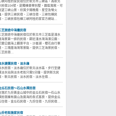
三峽阿桂的家民宿位於新北市三峽區，為新北
市民宿104號，是獨棟豪華別墅，園區寬敞，可
眺望三峽山景、欣賞夕陽晚霞、星空及螢火
蟲，提供三峽民宿、三峽住宿、三峽包棟民
宿、三峽民宿包棟三峽阿桂的家官方網站…
三芝旅途中海邊民宿
三芝旅途中海邊民宿位於新北市三芝區是淺水
灣海景第一排的民宿，鄰近淺水灣海濱公園、
芝蘭公園海上觀景平台、沙崙湖、櫻花自行車
道、三塊厝海灣等景點，提供三芝海景民宿、
三芝民宿…
淡水捷運民宿‧淡水嶘
淡水民宿‧淡水嶘位於新北淡水區，步行至捷
運淡水站與淡水老街只需5分鐘，提供新北民
宿、新北民宿、淡水民宿、淡水住宿…
金瓜石民宿～石山水禪民宿
座落於九份黃金山城中的金瓜石民宿～石山水
禪民宿擁有面山及面海的各式客房，提供金瓜
石住宿、金瓜石民宿、九份住宿、九份民宿…
九份老街施家民宿