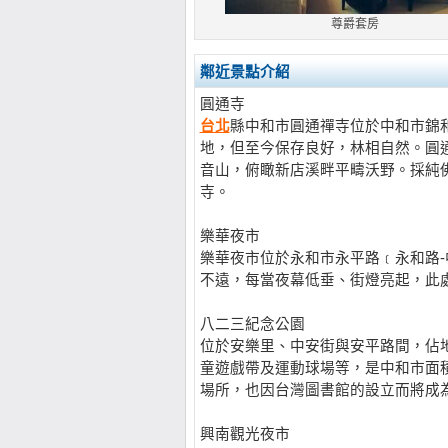
尊爵套房
鄰近景點介紹
圓通寺
台北
縣中和市圓通禪寺位於中和市錦
地，但至今保存良好，林相自然。圓
音山，俯瞰新店溪畔平疇沃野。採純
寺。
樂華夜市
樂華夜市位於永和市永平路﹝永和路
不遠，每當夜幕低垂、街燈亮起，此
八二三紀念公園
位於安樂里、中安街與安平路間，佔
童遊戲帶及運動球場等，是中和市面
場所，也因台灣圖書館的設立而將成
興南觀光夜市