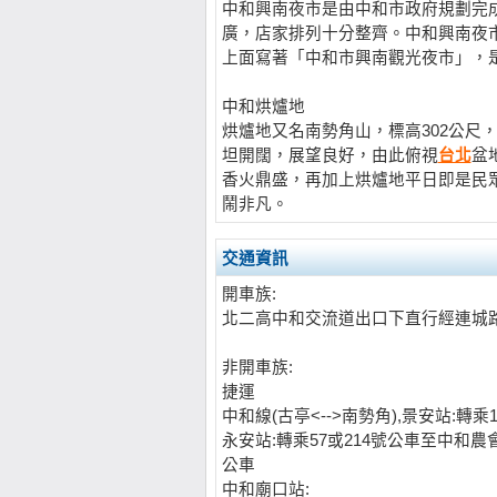
中和興南夜市是由中和市政府規劃完成
廣，店家排列十分整齊。中和興南夜
上面寫著「中和市興南觀光夜市」，
中和烘爐地
烘爐地又名南勢角山，標高302公尺
坦開闊，展望良好，由此俯視
台北
盆
香火鼎盛，再加上烘爐地平日即是民
鬧非凡。
交通資訊
開車族:
北二高中和交流道出口下直行經連城
非開車族:
捷運
中和線(古亭<-->南勢角),景安站:轉乘
永安站:轉乘57或214號公車至中和
公車
中和廟口站: