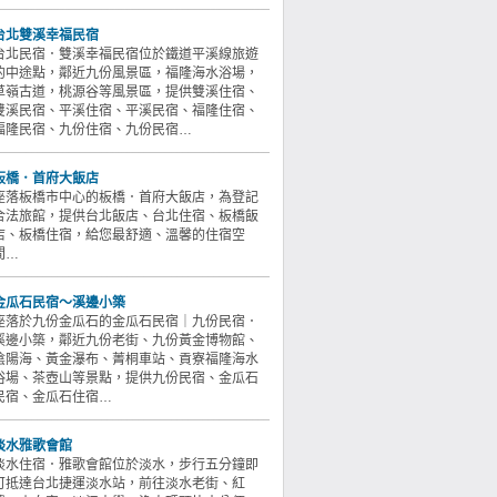
台北雙溪幸福民宿
台北民宿．雙溪幸福民宿位於鐵道平溪線旅遊
的中途點，鄰近九份風景區，福隆海水浴場，
草嶺古道，桃源谷等風景區，提供雙溪住宿、
雙溪民宿、平溪住宿、平溪民宿、福隆住宿、
福隆民宿、九份住宿、九份民宿…
板橋．首府大飯店
座落板橋市中心的板橋．首府大飯店，為登記
合法旅館，提供台北飯店、台北住宿、板橋飯
店、板橋住宿，給您最舒適、溫馨的住宿空
間…
金瓜石民宿～溪邊小築
座落於九份金瓜石的金瓜石民宿｜九份民宿．
溪邊小築，鄰近九份老街、九份黃金博物館、
陰陽海、黃金瀑布、菁桐車站、貢寮福隆海水
浴場、茶壺山等景點，提供九份民宿、金瓜石
民宿、金瓜石住宿…
淡水雅歌會館
淡水住宿．雅歌會館位於淡水，步行五分鐘即
可抵達台北捷運淡水站，前往淡水老街、紅