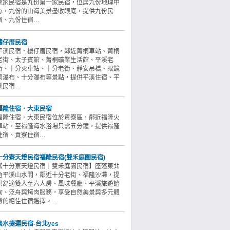
施家民宿是九份第一家民宿，位居九份地理中
心，九份的山海美景盡收眼底，提供九份民
宿、九份住宿…
樓仔厝民宿
平溪民宿．樓仔厝民宿，鄰近菁桐車站、菁桐
老街、太子賓館、菁桐礦業生活館、平溪老
街、十分火車站、十分老街、靜安吊橋、眼鏡
洞瀑布、十分瀑布等景點，提供平溪住宿、平
溪民宿…
福隆住宿．大東民宿
福隆住宿．大東民宿位於貢寮區，鄰近福隆火
車站，至福隆海水浴場只需五分鐘，提供福隆
住宿、貢寮住宿…
十分寮天燈民宿福隆民宿(雙禾庭園民宿)
【十分寮天燈民宿｜雙禾庭園民宿】座落東北
角平溪山水間，鄰近十分老街、福隆沙灘，提
供舒適雙人至六人房、風味餐廳、平溪旅遊諮
詢、泛舟與烤肉服務，享受自然美景與多元體
驗的絕佳住宿選擇。…
淡水捷運民宿-台北yes