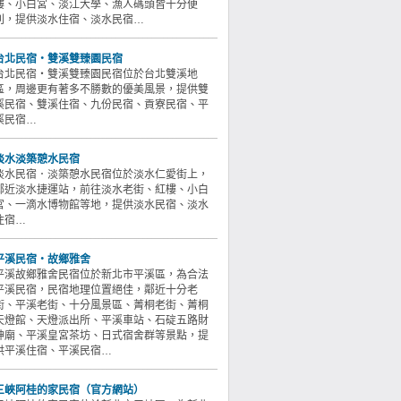
樓、小白宮、淡江大學、漁人碼頭皆十分便
利，提供淡水住宿、淡水民宿…
台北民宿‧雙溪雙臻園民宿
台北民宿‧雙溪雙臻園民宿位於台北雙溪地
區，周邊更有著多不勝數的優美風景，提供雙
溪民宿、雙溪住宿、九份民宿、貢寮民宿、平
溪民宿…
淡水淡築憩水民宿
淡水民宿．淡築憩水民宿位於淡水仁愛街上，
鄰近淡水捷運站，前往淡水老街、紅樓、小白
宮、一滴水博物館等地，提供淡水民宿、淡水
住宿…
平溪民宿‧故鄉雅舍
平溪故鄉雅舍民宿位於新北市平溪區，為合法
平溪民宿，民宿地理位置絕佳，鄰近十分老
街、平溪老街、十分風景區、菁桐老街、菁桐
天燈館、天燈派出所、平溪車站、石碇五路財
神廟、平溪皇宮茶坊、日式宿舍群等景點，提
供平溪住宿、平溪民宿…
三峽阿桂的家民宿（官方網站）