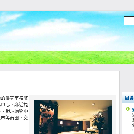
價的優質商務旅
周邊
業中心，鄰近捷
貨、環球購物中
夜市等商圈，交