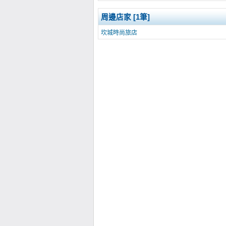
周邊店家 [1筆]
坎城時尚旅店