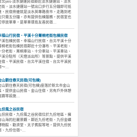
台北yes-淡水捷運民宿鄰近淡水捷運站、淡水
老街，淡水捷運站一號出口步行五分鐘即可抵
達，民宿旁邊就是淡水英專路夜市，走路到老
街只需五分鐘，亦有提供包棟服務，民宿室也
可停放單車，是單車環島友善民宿…
幸福山行民宿・平溪十分菁桐老街包棟民宿
平溪包棟民宿・幸福山行民宿・台北平溪十分
菁桐老街包棟民宿鄰近十分瀑布、平溪老街、
十分老街、菁桐車站、十分車站、平溪車站、
平溪分駐所（天燈派出所）等景點，提供平溪
住宿、平溪民宿、台北平溪住宿、台北平溪民
宿～…
金山劉住春天民宿(可包棟)
金山劉住春天民宿(可包棟)座落於新北市金山
區，提供金山民宿、金山住宿，另有戶外休憩
庭園等設施…
九份風之谷民宿
九份民宿‧九份風之谷民宿位於九份地區，擁
有山海的壯麗景觀，鄰近九份老街、九份金礦
博物館、勸濟堂、太子賓館等地，提供九份民
宿、九份住宿~…