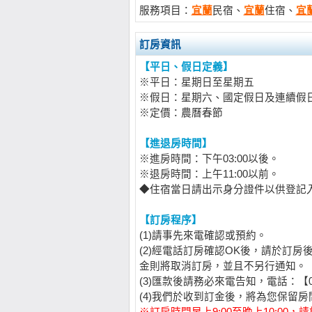
服務項目：
宜蘭
民宿、
宜蘭
住宿、
宜
訂房資訊
【平日、假日定義】
※平日：星期日至星期五
※假日：星期六、國定假日及連續假
※定價：農曆春節
【進退房時間】
※進房時間：下午03:00以後。
※退房時間：上午11:00以前。
◆住宿當日請出示身分證件以供登記
【訂房程序】
(1)請事先來電確認或預約。
(2)經電話訂房確認OK後，請於訂房
金則將取消訂房，並且不另行通知。
(3)匯款後請務必來電告知，電話：【098
(4)我們於收到訂金後，將為您保留