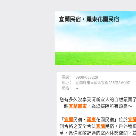
宜蘭民宿‧羅東花園民宿
電話：
0988-038229
地址：
宜蘭縣羅東鎮北投街236巷8弄1號
網站：
--
您有多久沒享受清新宜人的自然氛圍
一趟
宜蘭
羅東
，為您掃除所有煩憂～
「
宜蘭
民宿‧
羅東
花園民宿」位於
宜
測合格之安全合法
宜蘭
民宿，戶外種
草，具備寬敞舒適的室內休憩空間，