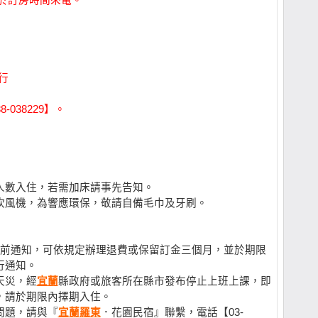
，請於訂房時間來電。
行
038229】。
人數入住，若需加床請事先告知。
吹風機，為響應環保，敬請自備毛巾及牙刷。
日前通知，可依規定辦理退費或保留訂金三個月，並於期限
行通知。
天災，經
宜蘭
縣政府或旅客所在縣市發布停止上班上課，即
，請於期限內擇期入住。
問題，請與『
宜蘭
羅東
．花園民宿』聯繫，電話【03-