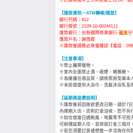
※訂房時間早上9:00至晚上10:00
【匯款資訊－ATM轉帳/匯款】
銀行代碼：812
銀行帳號：2109-10-00244111
匯款銀行：台新國際商業銀行-
羅東
分
匯款戶名：謝雨宸
※匯款後請務必來電確認【電話：0988-
【注意事項】
※禁止攜帶寵物。
※室內全面禁止酒、吸煙、嚼檳榔。
※為維護住宿品質，請依照房型基本
※本民宿提供大浴巾、洗髮沐浴乳及
【延期與退費說明】
※匯款後若因故欲更改日期，請於7
內擇期入住，否則訂金沒收、恕不另
※如住宿當日遇颱風、地震等不可控
可辦理延期入住，並保留訂金三個月
※若您須要訂房或想進一步洽詢任何