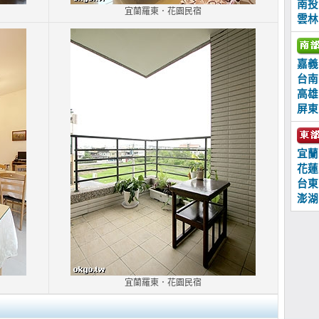
南投
宜蘭羅東．花園民宿
雲林
嘉義
台南
高雄
屏東
宜蘭
花蓮
台東
澎湖
宜蘭羅東．花園民宿