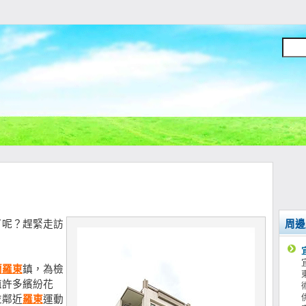
了呢？趕緊走訪
周邊
蘭
羅東
鎮，為檢
植許多繽紛花
並鄰近
羅東
運動