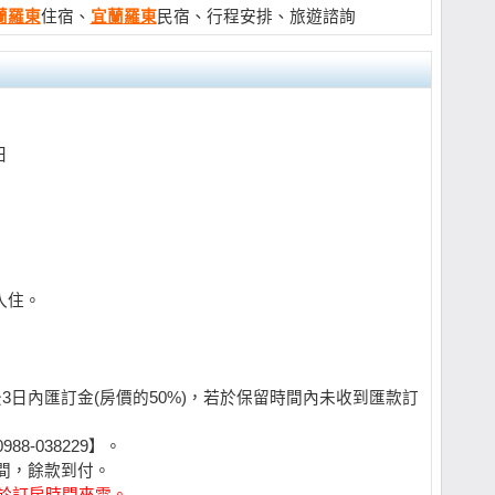
蘭
羅東
住宿、
宜蘭
羅東
民宿、行程安排、旅遊諮詢
日
入住。
後3日內匯訂金(房價的50%)，若於保留時間內未收到匯款訂
8-038229】。
房間，餘款到付。