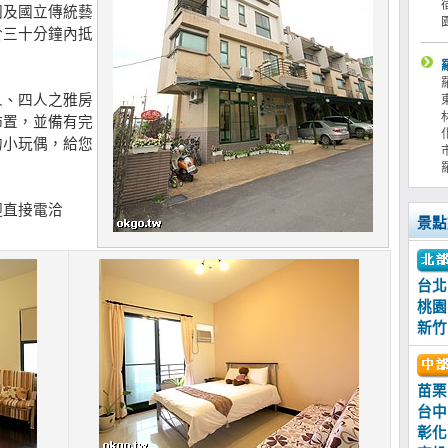
園及國立傳統藝
於三十分鐘內抵
人、四人之雅房
佈置，並備有完
的小玩偶，給您
迎直接電洽
景點
台北
桃園
新竹
苗栗
台中
彰化