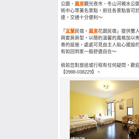
公園、
羅東
觀光夜市、冬山河親水公
術中心等著名景點，前往各景點皆可
達，交通十分便利～
「
宜蘭
民宿‧
羅東
花園民宿」提供雙
與套房房型，以簡約溫馨的風格加以
善的設施，處處可見由主人貼心擺設
有如回到家一般舒適自在～
倘若您對旅途或行程有任何疑問，歡
【0988-038229】。