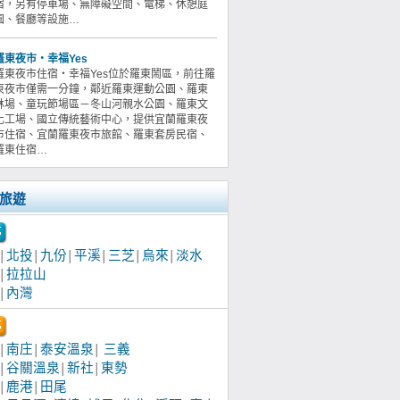
宿，另有停車場、無障礙空間、電梯、休憩庭
園、餐廳等設施…
羅東夜市‧幸福Yes
羅東夜市住宿‧幸福Yes位於羅東鬧區，前往羅
東夜市僅需一分鐘，鄰近羅東運動公園、羅東
林場、童玩節場區－冬山河親水公園、羅東文
化工場、國立傳統藝術中心，提供宜蘭羅東夜
市住宿、宜蘭羅東夜市旅館、羅東套房民宿、
羅東住宿…
旅遊
北投
九份
平溪
三芝
烏來
淡水
│
│
│
│
│
│
拉拉山
│
內灣
│
南庄
泰安溫泉
三義
│
│
│
谷關溫泉
新社
東勢
│
│
│
鹿港
田尾
│
│