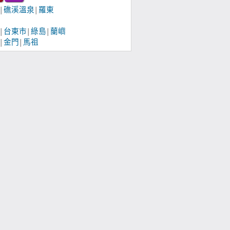
礁溪溫泉
羅東
│
│
台東市
綠島
蘭嶼
│
│
│
金門
馬祖
│
│