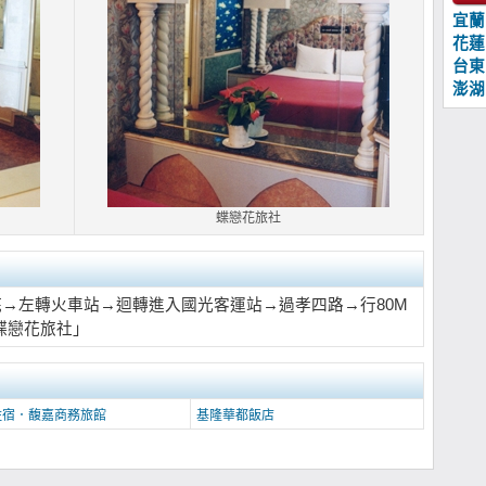
宜蘭
花蓮
台東
澎湖
蝶戀花旅社
底→左轉火車站→迴轉進入國光客運站→過孝四路→行80M
蝶戀花旅社」
住宿．馥嘉商務旅館
基隆華都飯店