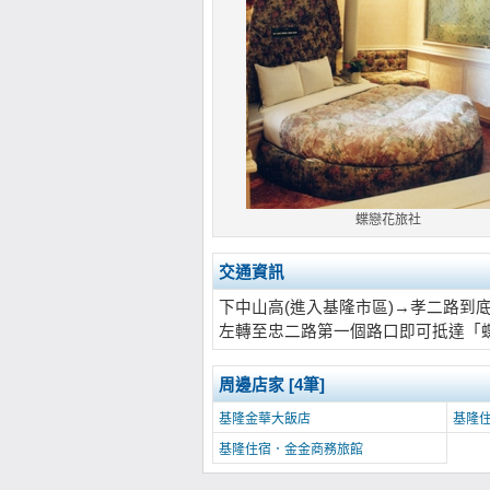
蝶戀花旅社
交通資訊
下中山高(進入基隆市區)→孝二路到
左轉至忠二路第一個路口即可抵達「
周邊店家 [4筆]
基隆金華大飯店
基隆
基隆住宿．金金商務旅館