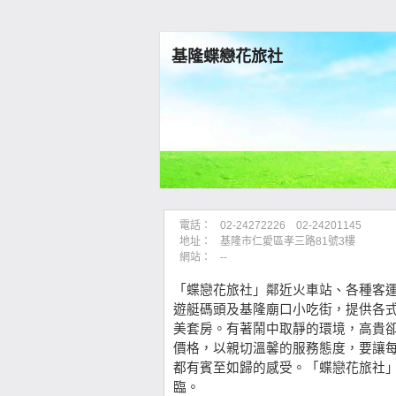
基隆蝶戀花旅社
電話：
02-24272226 02-24201145
地址：
基隆市仁愛區孝三路81號3樓
網站：
--
「蝶戀花旅社」鄰近火車站、各種客
遊艇碼頭及基隆廟口小吃街，提供各
美套房。有著鬧中取靜的環境，高貴
價格，以親切溫馨的服務態度，要讓
都有賓至如歸的感受。「蝶戀花旅社
臨。