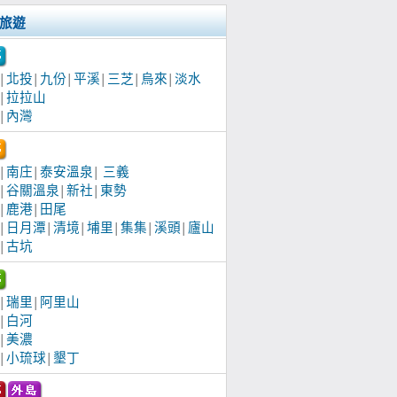
旅遊
北投
九份
平溪
三芝
烏來
淡水
│
│
│
│
│
│
拉拉山
│
內灣
│
南庄
泰安溫泉
三義
│
│
│
谷關溫泉
新社
東勢
│
│
│
鹿港
田尾
│
│
日月潭
清境
埔里
集集
溪頭
廬山
│
│
│
│
│
│
古坑
│
瑞里
阿里山
│
│
白河
│
美濃
│
小琉球
墾丁
│
│