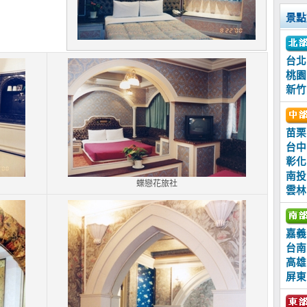
景點
台北
桃園
新竹
苗栗
台中
彰化
南投
蝶戀花旅社
雲林
嘉義
台南
高雄
屏東