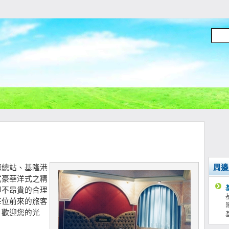
運總站、基隆港
周邊
式豪華洋式之精
卻不昂貴的合理
每位前來的旅客
」歡迎您的光