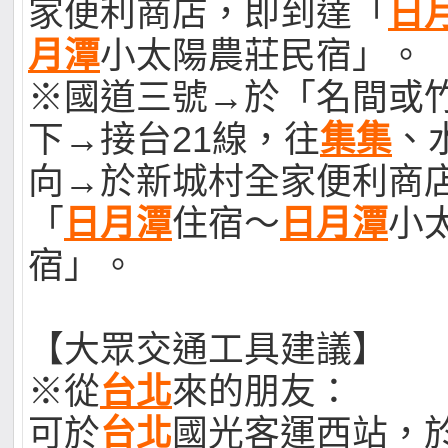
家便利商店，即到達「
日
月潭
小太陽農莊民宿」。
※國道三號→於「名間或
下→接台21線，往
集集
、
向→於新城村全家便利商
「
日月潭
住宿～
日月潭
小
宿」。
【大眾交通工具建議】
※從
台北
來的朋友：
可於
台北
國光客運西站，