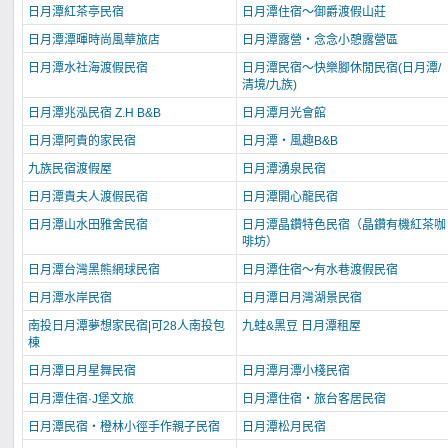
日月潭紅茶亭民宿
日月潭住宿～御爵渡假山莊
日月潭潭暉時尚風華旅店
日月潭露營‧念念小憩露營區
日月潭水社海渡假民宿
日月潭民宿～快樂腳休閒民宿(日月潭/
清境/九族)
日月潭兆泓民宿 Z.H B&B
日月潭月光會館
日月潭阿貴的家民宿
日月潭‧風趣B&B
九族民宿渡假屋
日月潭湧泉民宿
日月潭貴夫人渡假民宿
日月潭開心龍民宿
日月潭山水田雅舍民宿
日月潭晶鑽特色民宿（晶鑽有機紅茶咖
啡坊）
日月潭台灣黑熊網球民宿
日月潭住宿～有水巷渡假民宿
日月潭水岸民宿
日月潭日月灣湖景民宿
南投日月潭夢想家民宿|可28人南投包
九蛙&黑豆 日月潭租屋
棟
日月潭日月星舞民宿
日月潭月潭小棧民宿
日月潭住宿·J堡文旅
日月潭住宿‧旅台客居民宿
日月潭民宿‧橙林小徑手作親子民宿
日月潭松月民宿