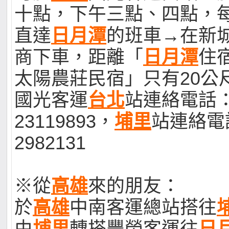
十點，下午三點、四點，
直達
日月潭
的班車→在新
商下車，距離「
日月潭
住
太陽農莊民宿」只有20公
國光客運
台北
站連絡電話：
23119893，
埔里
站連絡電話
2982131
※從
高雄
來的朋友：
於
高雄
中南客運總站搭往