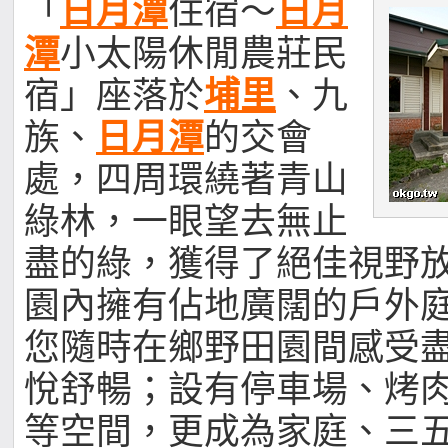
「
日月潭
住宿～
日月
潭
小太陽休閒農莊民
宿」座落於
埔里
、九
族、
日月潭
的交會
處，四周環繞著青山
綠林，一眼望去無止
盡的綠，獲得了絕佳視野
園內擁有佔地廣闊的戶外
您隨時在鄉野田園間感受
悅舒暢；設有停車場、烤
等空間，更成為家庭、三