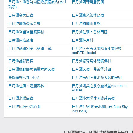
日月潭．潭香時尚精緻渡假旅店(水社
日月潭明軒曉居民宿
碼頭)
日月潭金居民宿
日月潭東光知性民宿
日月潭麗鴻の家套房
日月潭貓囒山會館
日月潭峇里峇里渡假村
日月潭住宿‧香林田莊
日月潭原宿旅店
日月潭桂月村
日月潭晶澤別館（晶澤二館）
日月潭‧有張床國際青年背包棧
perBED Hostel
日月潭晶彩民宿
日月潭悠森境休閒渡假村
日月潭綠野鄉居溫馨木屋民宿
日月潭民宿．弗萊堡莊園
蔓條絲裡~浮田小屋
日月潭民宿～麗池藍天休閒民宿
日月潭住宿‧逐鹿森林
日月潭讚美之泉心靈城堡Stream of
Praise
日月潭米樂民宿
日月潭小太陽休閒農莊民宿
日月潭民宿～靜心園
日月潭住宿·藍天水灣民宿(Blue Sky
Bay B&B)
日月潭住宿～日月潭小太陽休閒農莊民宿 電話