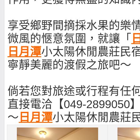
享受鄉野間摘採水果的樂
微風的愜意氛圍，就讓「
日月潭
小太陽休閒農莊民
寧靜美麗的渡假之旅吧～
倘若您對旅途或行程有任
直接電洽【049-2899050
～
日月潭
小太陽休閒農莊