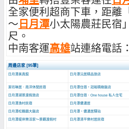
由
埔里
轉搭豐榮客運往
日
全家便利超商下車，距離
～
日月潭
小太陽農莊民宿」
尺。
中南客運
高雄
站連絡電話：07
周邊店家 [95筆]
日月潭美真舘
日月潭沅居精品旅店
潔坊琳居．南洋休閒民宿
日月潭住宿‧冠裕精緻飯店
日月潭湖景渡假旅店
日月潭住宿．One house 私人住宅
日月潭漁村民宿
日月潭儂濃居
日月潭松鶴園大飯店
日月潭‧儂濃居驛站
日月潭堤岸樂活家～景觀渡假村
日月潭清平樂村居民宿