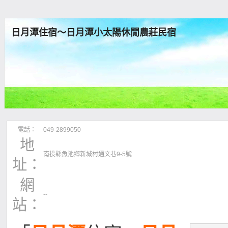
日月潭住宿～日月潭小太陽休閒農莊民宿
電話：
049-2899050
地
南投縣魚池鄉新城村通文巷9-5號
址：
網
--
站：