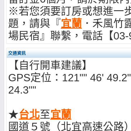
※若您須要訂房或想進一
題，請與『
宜蘭
．禾風竹
場民宿』聯繫，電話【03-9
交通資訊
【自行開車建議】
GPS定位：121"" 46' 49.2"" 
24.3""
★
台北
至
宜蘭
國道５號（北宜高速公路