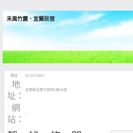
禾風竹露．宜蘭民宿
電話：
03-9370667
地
宜蘭縣宜蘭市黎明1路36號
址：
網
--
站：