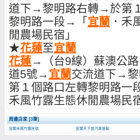
道下→黎明路右轉→於第
黎明路一段→「
宜蘭
．禾
閒農場民宿」
★
花蓮
至
宜蘭
花蓮
→（台9線）蘇澳公
道5號→
宜蘭
交流道下→黎
第１個路口左轉黎明路一
禾風竹露生態休閒農場民
周邊店家 [3筆]
宜蘭禾風竹露民宿
宜蘭天下居汽車旅館