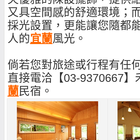
又具空間感的舒適環境；
採光設置，更能讓您隨都
人的
宜蘭
風光。
倘若您對旅途或行程有任
直接電洽【03-9370667
蘭
民宿。