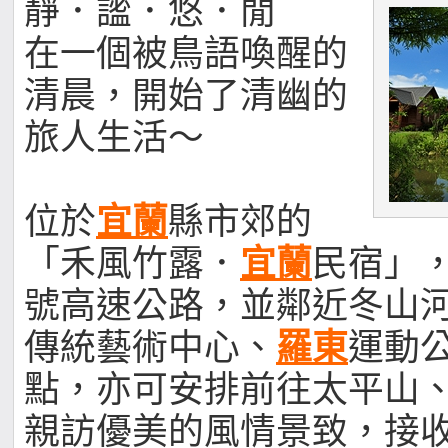
靜．謐．悠．閒
在一個被鳥語喚醒的
清晨，開始了清幽的
旅人生活～
位於
宜蘭
縣市郊的
「禾風竹露．
宜蘭
民宿」
號高速公路，並鄰近冬山
傳統藝術中心、
羅東
運動
點，亦可安排前往太平山
親訪優美的風情景致，接