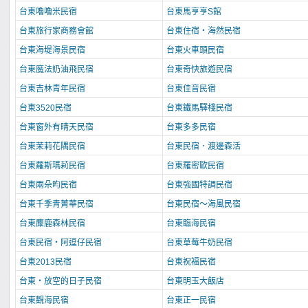
台東嚕嚕米民宿
台東馬亨亨S館
台東旅行家商務會館
台東住宿‧海然民宿
台東海堤海景民宿
台東火車頭民宿
台東魔法奶油飛民宿
台東奇快旅遊民宿
台東吉林青年民宿
台東佳音民宿
台東3520民宿
台東鐵馬驛棧民宿
台東窗外有晴天民宿
台東多多民宿
台東茉莉花隅民宿
台東民宿．渡邊森活
台東蘿斯瑪莉民宿
台東羅密歐民宿
台東兩朵昀民宿
台東強國特調民宿
台東千季青菁華民宿
台東民宿～海風民宿
台東麋鹿森林民宿
台東臨海民宿
台東民宿‧阿逗仔民宿
台東草莓牛奶民宿
台東2013民宿
台東祝福民宿
台東‧放空的日子民宿
台東明玉大飯店
台東觀海民宿
台東正一民宿