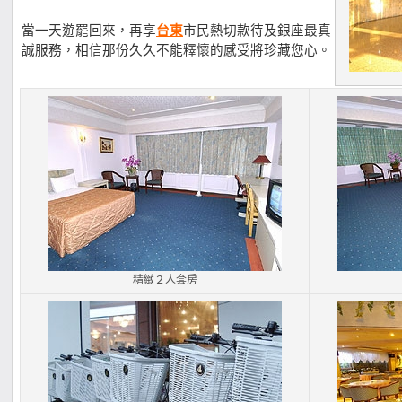
當一天遊罷回來，再享
台東
市民熱切款待及銀座最真
誠服務，相信那份久久不能釋懷的感受將珍藏您心。
精緻２人套房