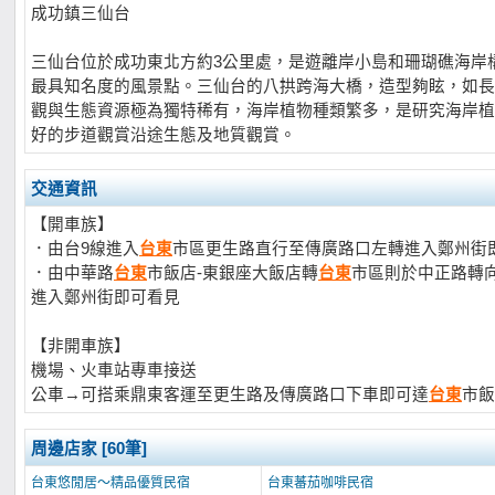
成功鎮三仙台
三仙台位於成功東北方約3公里處，是遊離岸小島和珊瑚礁海岸
最具知名度的風景點。三仙台的八拱跨海大橋，造型夠眩，如長
觀與生態資源極為獨特稀有，海岸植物種類繁多，是研究海岸植
好的步道觀賞沿途生態及地質觀賞。
交通資訊
【開車族】
．由台9線進入
台東
市區更生路直行至傳廣路口左轉進入鄭州街
．由中華路
台東
市飯店-東銀座大飯店轉
台東
市區則於中正路轉
進入鄭州街即可看見
【非開車族】
機場、火車站專車接送
公車→可搭乘鼎東客運至更生路及傳廣路口下車即可達
台東
市飯
周邊店家 [60筆]
台東悠閒居～精品優質民宿
台東蕃茄咖啡民宿