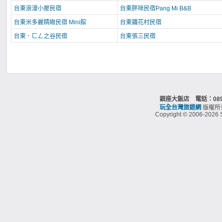
台東浪漫小屋民宿
台東胖咪民宿Pang Mi B&B
台東米多麗精緻民宿 Mini館
台東鐵花村民宿
台東．ㄈㄥ之谷民宿
台東張三民宿
銀座大飯店 電話：089
玩全台灣旅遊網
版權所
Copyright © 2006-2026 S