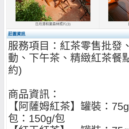
日月潭和菓森林照片(3)
莊園資訊
服務項目：紅茶零售批發、
動、下午茶、精緻紅茶餐點
約)
商品資訊：
【阿薩姆紅茶】罐裝：75g
包：150g/包