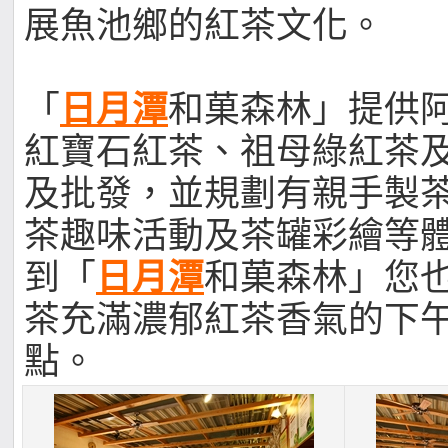
展魚池鄉的紅茶文化。
「
日月潭
和菓森林」提供
紅寶石紅茶、祖母綠紅茶
及批發，並規劃有親手製茶
茶趣味活動及茶罐彩繪等
到「
日月潭
和菓森林」您
茶充滿濃郁紅茶香氣的下
點。