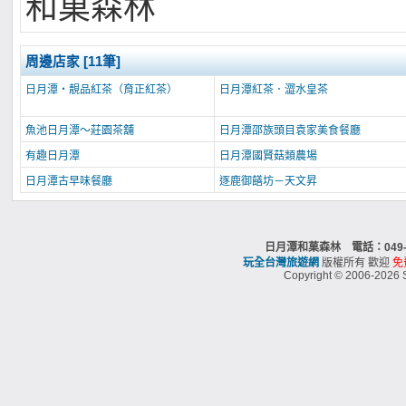
和菓森林
周邊店家 [11筆]
日月潭‧靚品紅茶（育正紅茶）
日月潭紅茶．澀水皇茶
魚池日月潭～莊園茶舖
日月潭邵族頭目袁家美食餐廳
有趣日月潭
日月潭國賢菇類農場
日月潭古早味餐廳
逐鹿御饍坊－天文昇
日月潭和菓森林 電話：049
玩全台灣旅遊網
版權所有 歡迎
免
Copyright © 2006-2026 S