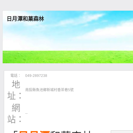
日月潭和菓森林
電話：
049-2897238
地
南投縣魚池鄉新城村香茶巷5號
址：
網
--
站：