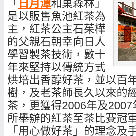
「
日月潭
和菓森林」
是以販售魚池紅茶為
主，紅茶公主石茱樺
的父親石朝幸向日人
學習製茶技術，數十
年來堅持以傳統方式
烘培出香醇好茶，並以百
樹，及老茶師長久以來的
茶，更獲得2006年及200
所舉辦的紅茶至茶比賽冠
「用心做好茶」的理念及