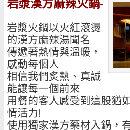
岩漿漢方麻辣火鍋-
岩漿火鍋以火紅滾燙
的漢方麻辣湯聞名
傳遞著熱情與溫暖，
感動每個人
相信我們炙熱、真誠
能讓每一個前來
用餐的客人感受到這股猶
情活力!
使用獨家漢方藥材入鍋，