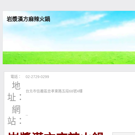
岩漿漢方麻辣火鍋
電話：
02-2729-0299
地
台北市信義區忠孝東路五段68號4樓
址：
網
--
站：