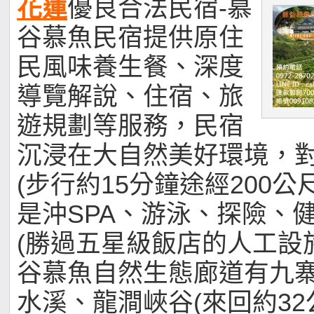
花蓮
優良合法民宿-慕
谷慕魚民宿提供原住
民風味養生餐、深度
導覽解說、住宿、旅
遊規劃等服務，民宿
沉浸在大自然美好環境，
(步行約15分鐘途經200公
是沖SPA、游泳、探險、
(勝過五星級飯店的人工設
谷慕魚自然生態廊道有九
水溪、龍澗峽谷(來回約32