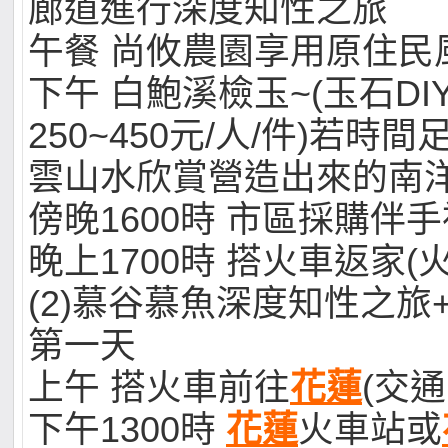
廊道進行深度知性之旅
午餐 尚攸農園享用原住民
下午 白鮑溪檢玉~(玉石D
250~450元/人/件)若時
雲山水欣賞營造出來的南
傍晚1600時 市區採購伴手
晚上1700時 搭火車返家(
(2)慕谷慕魚深度知性之旅
第一天
上午 搭火車前往
花蓮
(交
下午1300時
花蓮
火車站或