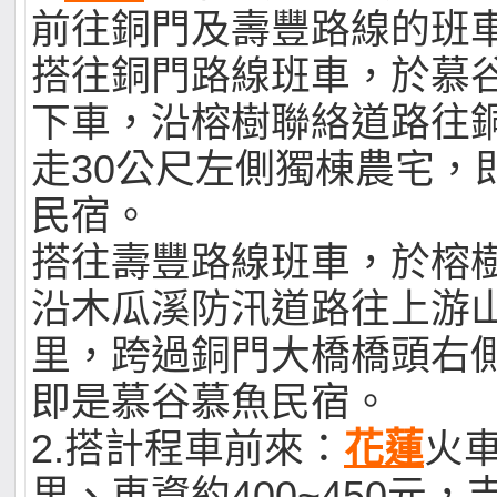
前往銅門及壽豐路線的班
搭往銅門路線班車，於慕
下車，沿榕樹聯絡道路往
走30公尺左側獨棟農宅，
民宿。
搭往壽豐路線班車，於榕
沿木瓜溪防汛道路往上游山
里，跨過銅門大橋橋頭右
即是慕谷慕魚民宿。
2.搭計程車前來：
花蓮
火車
里、車資約400~450元