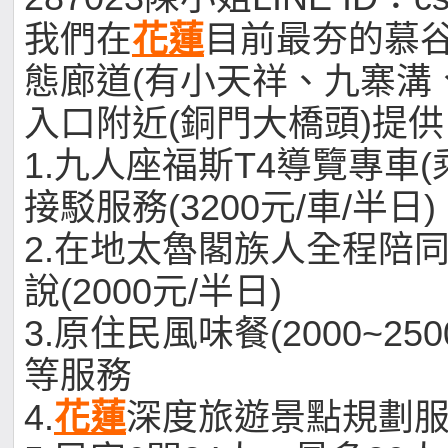
我們在
花蓮
目前最夯的慕
態廊道(有小天祥、九寨溝
入口附近(銅門大橋頭)提供
1.九人座福斯T4導覽專車(
接駁服務(3200元/車/半日)
2.在地太魯閣族人全程陪
說(2000元/半日)
3.原住民風味餐(2000~2500
等服務
4.
花蓮
深度旅遊景點規劃