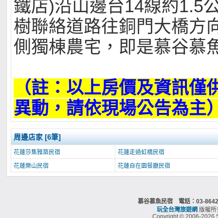
鐵店)沿山邊台14線約1.
樹聯絡道路往銅門大橋方向
側獨棟農宅，即是慕谷慕
（註：以上房價及資訊僅
異動，請依現場公告為主
周邊店家 [6筆]
花蓮莎集雅築民宿
花蓮走過虹橋民宿
花蓮樂山民宿
花蓮自在園餐廳民宿
慕谷慕魚民宿 電話：03-86
玩全台灣旅遊網
版權所
Copyright © 2006-2026 S