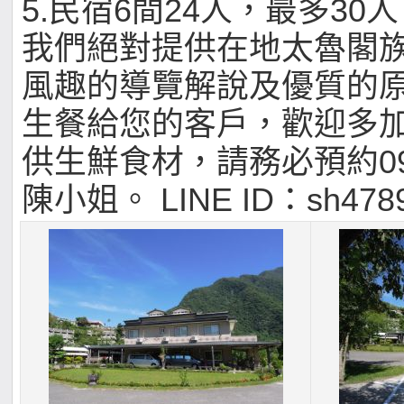
5.民宿6間24人，最多30人
我們絕對提供在地太魯閣
風趣的導覽解說及優質的
生餐給您的客戶，歡迎多
供生鮮食材，請務必預約0972
陳小姐。 LINE ID：sh478