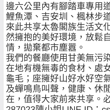
邊六公里內有腳踏車專用
鯉魚潭、吉安圳、楓林步
來此共享太魯閣族生活文
然擁抱的美好環境，放鬆
情，拋棄都市塵囂。
我們的餐廳使用甘美無污
在地有機無毒的食材、處
龜毛；座擁好山好水好空
及蟬鳴鳥叫聲，健康、休
在，值得大家前來共享。必須
287023陳小姐LINE ID：cs