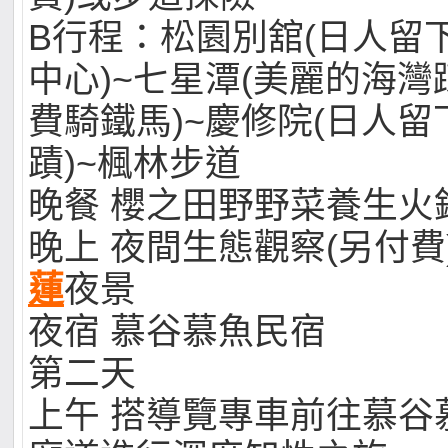
B行程：松園別舘(日人留
中心)~七星潭(美麗的海
費騎鐵馬)~慶修院(日人
蹟)~楓林步道
晚餐 櫻之田野野菜養生火
晚上 夜間生態觀察(另付費
蓮
夜景
夜宿 慕谷慕魚民宿
第二天
上午 搭導覽專車前往慕谷