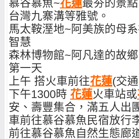
慕谷慕魚~
花蓮
最夯的景點
台灣九寨溝等雅號。
馬太鞍溼地~阿美族的母
智慧
森林博物館~阿凡達的故鄉
第一天
上午 搭火車前往
花蓮
(交
下午1300時
花蓮
火車站或
安、壽豐集合，滿五人出
車前往慕谷慕魚民宿放行
前往慕谷慕魚自然生態廊