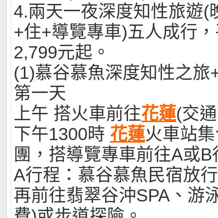
4.兩天一夜深度知性旅遊
+住+導覽專車)五人成行
2,799元起。
(1)慕谷慕魚深度知性之旅
第一天
上午 搭火車前往
花蓮
(交
下午1300時
花蓮
火車站集
團，搭導覽專車前往A或B
A行程：慕谷慕魚民宿放
再前往翡翠谷沖SPA、游
費)或步道探險。