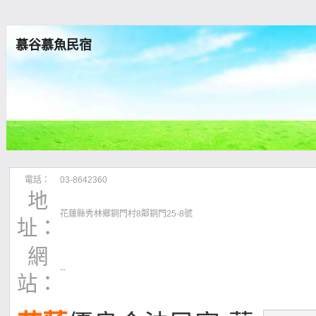
慕谷慕魚民宿
電話：
03-8642360
地
花蓮縣秀林鄉銅門村8鄰銅門25-8號
址：
網
--
站：