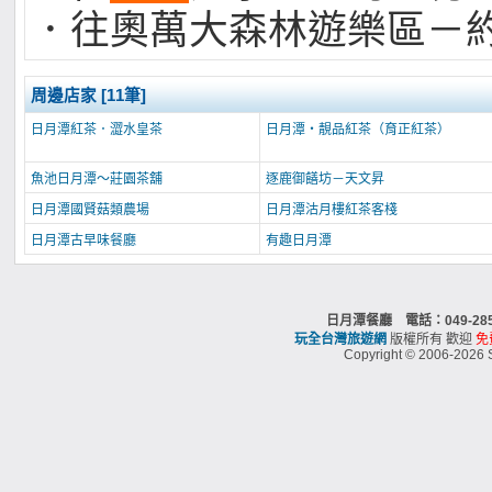
．往奧萬大森林遊樂區－約
周邊店家 [11筆]
日月潭紅茶．澀水皇茶
日月潭‧靚品紅茶（育正紅茶）
魚池日月潭～莊園茶舖
逐鹿御饍坊－天文昇
日月潭國賢菇類農場
日月潭沽月樓紅茶客棧
日月潭古早味餐廳
有趣日月潭
日月潭餐廳 電話：049-2
玩全台灣旅遊網
版權所有 歡迎
免
Copyright © 2006-2026 S