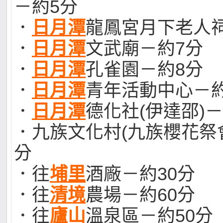
－約5分
．
日月潭
龍鳳宮月下老人
．
日月潭
文武廟－約7分
．
日月潭
孔雀園－約8分
．
日月潭
青年活動中心－約
．
日月潭
德化社(伊達邵)－
．九族文化村(九族櫻花祭會
分
．往
埔里
酒廠－約30分
．往
清境
農場－約60分
．往
廬山
溫泉區－約50分