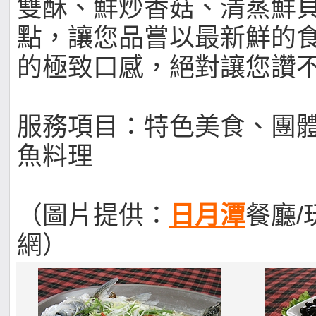
雙酥、鮮炒香菇、清蒸鮮
點，讓您品嘗以最新鮮的
的極致口感，絕對讓您讚
服務項目：特色美食、團
魚料理
（圖片提供：
日月潭
餐廳/
網）