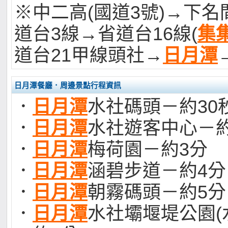
※中二高(國道3號)→下
道台3線→省道台16線(
集
道台21甲線頭社→
日月潭
日月潭餐廳．周邊景點行程資訊
．
日月潭
水社碼頭－約30
．
日月潭
水社遊客中心－約
．
日月潭
梅荷園－約3分
．
日月潭
涵碧步道－約4分
．
日月潭
朝霧碼頭－約5分
．
日月潭
水社壩堰堤公園(