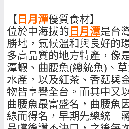
【
日月潭
優質食材】
位於中海拔的
日月潭
是台
勝地，氣候溫和與良好的
多高品質的地方特產，像
潭蝦、曲腰魚(總統魚)、
水產，以及紅茶、香菇與
物皆享譽全台。而其中又
曲腰魚最富盛名，曲腰魚
線而得名，早期先總統 
品嚐後讚不決口，之後每