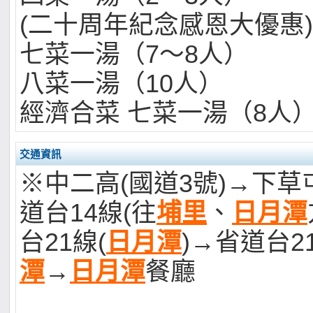
(二十周年紀念感恩大優惠)
七菜一湯（7～8人） 
八菜一湯（10人） 
經濟合菜 七菜一湯（8人）
交通資訊
※中二高(國道3號)→下
道台14線(往
埔里
、
日月潭
台21線(
日月潭
)→省道台2
潭
→
日月潭
餐廳