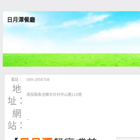
日月潭餐廳
電話：
049-2856708
地
南投縣魚池鄉水社村中山路110號
址：
網
--
站：