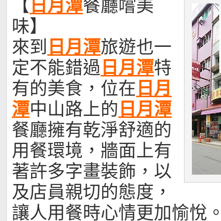
【
日月潭
餐廳嚐美
味】
來到
日月潭
旅遊也一
定不能錯過
日月潭
特
有的美食，位在
日月
潭
中山路上的
日月潭
餐廳擁有乾淨舒適的
用餐環境，牆面上有
著許多字畫裝飾，以
及店員親切的態度，
讓人用餐時心情更加愉悅