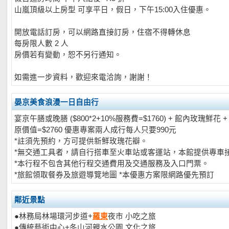
山嵐頂級以上房型 可享平日，假日，下午15:00入住優惠。
開放電話訂房，可以網路直接訂房，住宿不得轉休息
每房限人數 2 人
房價若有變動，恕不另行通知。
如需進一步資料，歡迎來電洽詢，謝謝！
晏京美食浪漫一日自由行
宴京午膳或晚膳 ($800*2+10%服務費=$1760) + 館內玫瑰鮮花 + 
原價值=$2760 優惠專案兩人成行每人只要990元
*註須先預約，方可提供新鮮玫瑰花瓣。
*無交通工具者，請自行搭車至火車站或客運站，本館提供專車
*本行程不包含其他行程交通費用及交通服務及入口門票。
*旅館領取餐券及旅遊導覽地圖 *本優惠方案限網路優先預訂
鄰近景點
●林務局林場環河步道+
羅東
夜市 小吃之旅
●傳統藝術中心+冬山河親水公園 文化之旅