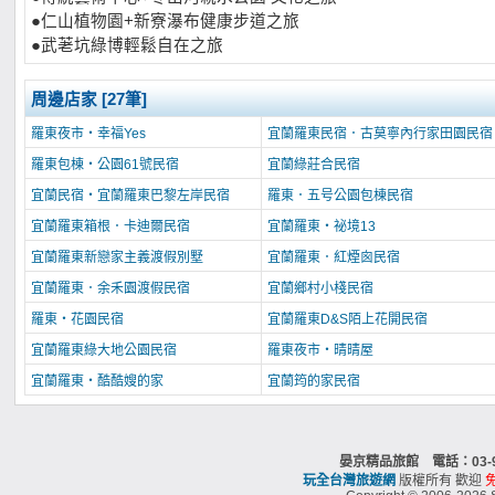
●仁山植物園+新寮瀑布健康步道之旅
●武荖坑綠博輕鬆自在之旅
周邊店家 [27筆]
羅東夜市‧幸福Yes
宜蘭羅東民宿．古莫寧內行家田園民宿
羅東包棟‧公園61號民宿
宜蘭綠莊合民宿
宜蘭民宿‧宜蘭羅東巴黎左岸民宿
羅東．五号公園包棟民宿
宜蘭羅東箱根．卡迪爾民宿
宜蘭羅東‧祕境13
宜蘭羅東新戀家主義渡假別墅
宜蘭羅東．紅煙囪民宿
宜蘭羅東．余禾園渡假民宿
宜蘭鄉村小棧民宿
羅東‧花園民宿
宜蘭羅東D&S陌上花開民宿
宜蘭羅東綠大地公園民宿
羅東夜市‧晴晴屋
宜蘭羅東‧酷酷嫂的家
宜蘭筠的家民宿
晏京精品旅館 電話：03-
玩全台灣旅遊網
版權所有 歡迎