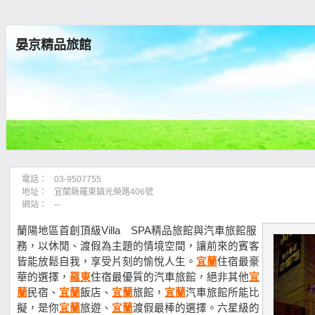
晏京精品旅館
電話：
03-9507755
地址：
宜蘭縣羅東鎮光榮路406號
網站：
--
蘭陽地區首創頂級Villa SPA精品旅館與汽車旅館服
務，以休閒、渡假為主題的情境空間，讓前來的賓客
皆能放鬆自我，享受片刻的愉悅人生。
宜蘭
住宿最豪
華的選擇，
羅東
住宿最優質的汽車旅館，絕非其他
宜
蘭
民宿、
宜蘭
飯店、
宜蘭
旅館，
宜蘭
汽車旅館所能比
擬，是你
宜蘭
旅遊、
宜蘭
渡假最棒的選擇。六星級的