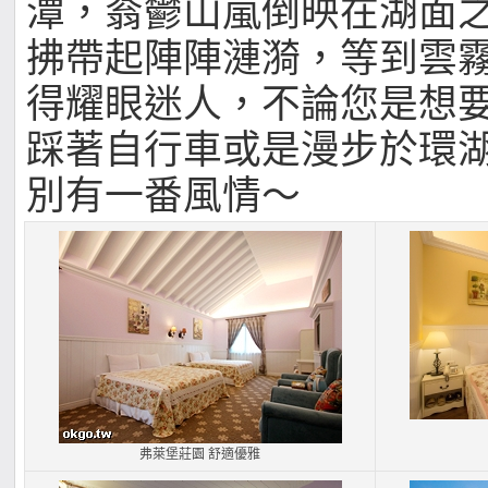
潭，蓊鬱山嵐倒映在湖面
拂帶起陣陣漣漪，等到雲
得耀眼迷人，不論您是想
踩著自行車或是漫步於環
別有一番風情～
弗萊堡莊園 舒適優雅