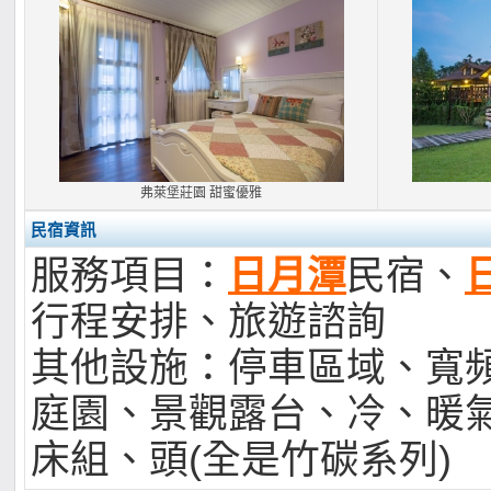
弗萊堡莊園 甜蜜優雅
民宿資訊
服務項目：
日月潭
民宿、
行程安排、旅遊諮詢
其他設施：停車區域、寬
庭園、景觀露台、冷、暖
床組、頭(全是竹碳系列)