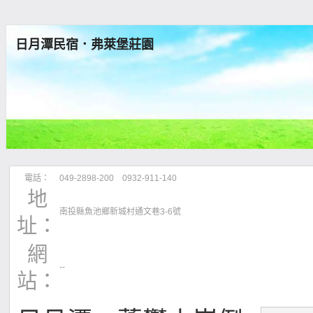
日月潭民宿．弗萊堡莊園
電話：
049-2898-200 0932-911-140
地
南投縣魚池鄉新城村通文巷3-6號
址：
網
--
站：