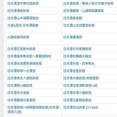
日月潭清平樂村居民宿
日月潭民宿‧橙林小徑手作親子民宿
日月潭湧泉民宿
日月潭露營‧山福情森露營區
日月潭山中湖觀湖旅店
日月潭美真舘
九蛙&黑豆 日月潭租屋
日月潭山水田雅舍民宿
九族稻香亭民宿
日月潭儂濃居
日月潭花鳥新村民宿
日月潭日月星舞民宿
日月潭堤岸樂活家～景觀渡假村
日月潭松鶴園大飯店
日月潭台灣黑熊網球民宿
日月潭住宿‧四季時光
日月潭民宿～大漢居
日月潭金居民宿
日月潭貴夫人渡假民宿
日月潭大統民宿-休閒渡假
日月潭開心龍民宿
日月潭全家湖畔渡假山莊
日月潭月光會館
日月潭月潭小棧民宿
日月潭麗鴻の家套房
日月潭沅居精品旅店
日月潭民宿～快樂腳休閒民宿(日月潭/
日月潭兆泓民宿 Z.H B&B
清境/九族)