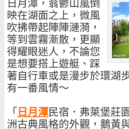
日月潭，蓊鬱山嵐倒
映在湖面之上，微風
吹拂帶起陣陣漣漪，
等到雲霧漸散，更顯
得耀眼迷人，不論您
是想要搭上遊艇、踩
著自行車或是漫步於環湖
有一番風情～
「
日月潭
民宿．弗萊堡莊
洲古典風格的外觀，鵝黃