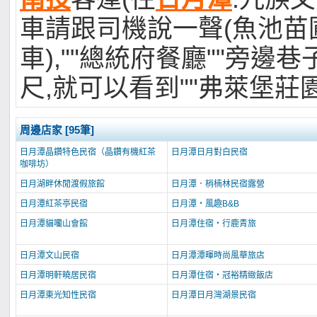
車請跟司機說一聲(魚池苗
車),""總統府餐廳""旁邊巷
尺,就可以看到""弗萊堡莊園
周邊店家 [95筆]
日月潭晶鑽特色民宿（晶鑽有機紅茶
日月潭日月對白民宿
咖啡坊）
日月湖畔休閒渡假旅館
日月潭．梢楠林民宿露營
日月潭紅茶亭民宿
日月潭‧風趣B&B
日月潭貓囒山會館
日月潭住宿‧行鹿青旅
日月潭文山民宿
日月潭潭暉時尚風華旅店
日月潭明軒曉居民宿
日月潭住宿‧冠裕精緻飯店
日月潭東光知性民宿
日月潭日月灣湖景民宿