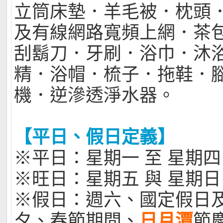
立筒床墊．羊毛被．枕頭．Wi
及有線網路寬頻上網．茶
刮鬍刀．牙刷．浴巾．沐
精．浴帽．梳子．拖鞋．
機．逆滲透淨水器。
【平日、假日定義】
※平日：星期一 至 星期四
※旺日：星期五 與 星期日
※假日：週六、國定假日
夕、春節期間、
日月潭
節