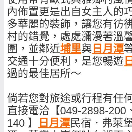
內佈置更是出自女主人的
多華麗的裝飾，讓您有彷
村的錯覺，處處瀰漫著溫
圍，並鄰近
埔里
與
日月潭
交通十分便利，是您暢遊
過的最佳居所～
倘若您對旅途或行程有任
直接電洽【049-2898-200、
140 】
日月潭
民宿．弗萊