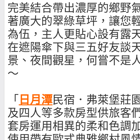
完美結合帶出濃厚的鄉野
著廣大的翠綠草坪，讓您
為伍，主人更貼心設有露
在遮陽傘下與三五好友談
景、夜間觀星，何嘗不是
～
「
日月潭
民宿．弗萊堡莊
及四人等多款房型供旅客
套房運用相異的柔和色調
使用帶有歐式典雅鄉村風