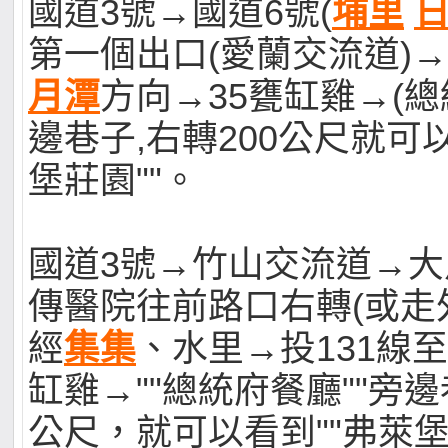
國道3號→國道6號(
埔里
第一個出口(愛蘭交流道)→
月潭
方向→35甕缸雞→(總
邊巷子,右轉200公尺就可以
堡莊園""。
國道3號→竹山交流道→
傳醫院往前路口右轉(或走
經
集集
、水里→投131線至
缸雞→""總統府餐廳""旁邊
公尺，就可以看到""弗萊堡