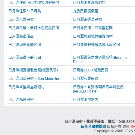
日月潭住宿～山中城宝渡假民宿
日月潭湖景渡假旅店
日月潭住宿～日月美
九族民宿渡假屋
日月潭米樂民宿
日月潭幸運草民宿
日月潭民宿．天月水色精品民宿
日月潭民宿．弗萊堡莊園
日月潭原宿旅店
日月潭悠森境休閒渡假村
日月潭秘密花園民宿
日月潭綠野鄉居溫馨木屋民宿
日月潭民宿～靜心園
日月潭讚美之泉心靈城堡Stream of
Praise
日月潭櫻宴渡假會館(櫻宴民宿)
日月潭LOOK路殼民宿
日月潭山慕民宿．Sun Moon Inn
日月潭和豐民宿
日月潭峇里峇里渡假村
日月潭‧有張床國際青年背包棧
perBED Hostel
日月潭晶彩民宿
日月潭湖悅旅店
日月潭民宿．弗萊堡莊園 電話：049-2898-
玩全台灣旅遊網
版權所有 歡迎
免
Copyright © 2006-2026 S