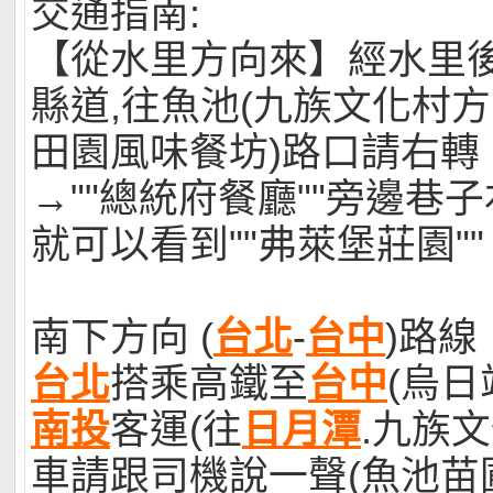
交通指南:
【從水里方向來】經水里後
縣道,往魚池(九族文化村方
田園風味餐坊)路口請右轉
→""總統府餐廳""旁邊巷子
就可以看到""弗萊堡莊園""
南下方向 (
台北
-
台中
)路線
台北
搭乘高鐵至
台中
(烏日
南投
客運(往
日月潭
.九族文
車請跟司機說一聲(魚池苗