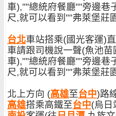
車),""總統府餐廳""旁邊巷
尺,就可以看到""弗萊堡莊園
台北
車站搭乘(國光客運)
車請跟司機說一聲(魚池苗
車),""總統府餐廳""旁邊巷
尺,就可以看到""弗萊堡莊園
北上方向 (
高雄
至
台中
)路
高雄
搭乘高鐵至
台中
(烏日
南投
客運(往
日月潭
.九族文