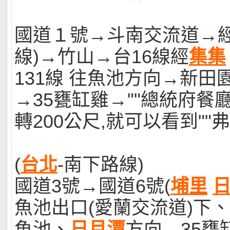
國道１號→斗南交流道→經
線)→竹山→台16線經
集集
131線 往魚池方向→新田
→35甕缸雞→""總統府餐
轉200公尺,就可以看到""
(
台北
-南下路線)
國道3號→國道6號(
埔里
魚池出口(愛蘭交流道)下、
魚池、
日月潭
方向→35甕