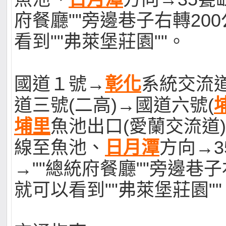
府餐廳""旁邊巷子右轉200
看到""弗萊堡莊園""。
國道１號→
彰化
系統交流道(
道三號(二高)→國道六號(
埔里
魚池出口(愛蘭交流道)
線至魚池、
日月潭
方向→3
→""總統府餐廳""旁邊巷子
就可以看到""弗萊堡莊園""