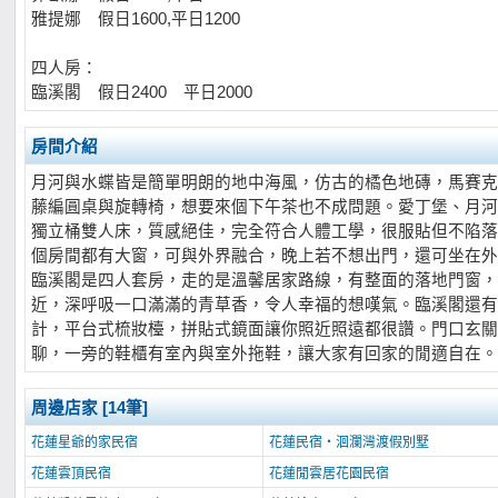
雅提娜 假日1600,平日1200
四人房：
臨溪閣 假日2400 平日2000
房間介紹
月河與水蝶皆是簡單明朗的地中海風，仿古的橘色地磚，馬賽克
藤編圓桌與旋轉椅，想要來個下午茶也不成問題。愛丁堡、月河、水蝶
獨立桶雙人床，質感絕佳，完全符合人體工學，很服貼但不陷落
個房間都有大窗，可與外界融合，晚上若不想出門，還可坐在外
臨溪閣是四人套房，走的是溫馨居家路線，有整面的落地門窗，
近，深呼吸一口滿滿的青草香，令人幸福的想嘆氣。臨溪閣還有
計，平台式梳妝檯，拼貼式鏡面讓你照近照遠都很讚。門口玄關
聊，一旁的鞋櫃有室內與室外拖鞋，讓大家有回家的閒適自在。
周邊店家 [14筆]
花蓮星爺的家民宿
花蓮民宿‧洄瀾灣渡假別墅
花蓮雲頂民宿
花蓮閒雲居花園民宿