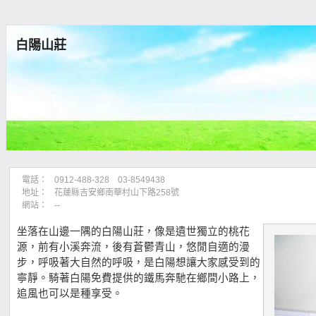
白陽山莊
電話：
0912-488-328 03-8549438
地址：
花蓮縣吉安鄉南華村山下路258號
網站：
--
坐落在山邊一隅的白陽山莊，像是遺世獨立的桃花
源，前有小溪奔流，後有蒼鬱青山，悠閒自適的漫
步，呼吸著大自然的呼吸，是白陽想讓大家感受到的
寧靜。騎著白陽免費提供的鐵馬奔馳在鄉間小路上，
追風也可以是種享受。