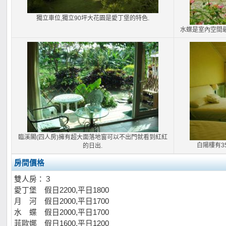
獨立車位,獨立90坪大花園是愛丁堡的特色.
水蝶是室內空間最
臨溪閣(四人房)擁有超大面落地窗可以不出門就看到紅紅
白陽樓有3
的日出.
房間價格
雙人房：３
愛丁堡 假日2200,平日1800
月 河 假日2000,平日1700
水 蝶 假日2000,平日1700
菲歐娜 假日1600,平日1200