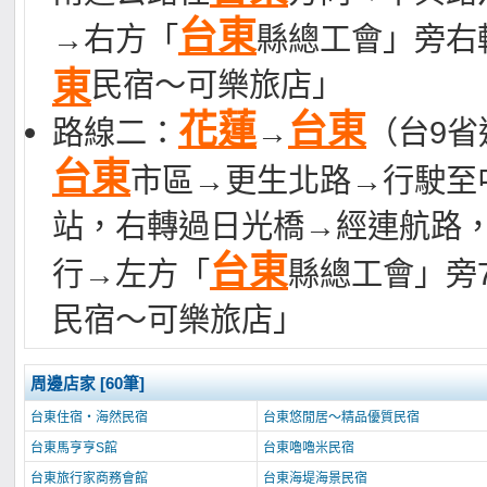
台東
→右方「
縣總工會」旁右轉
東
民宿～可樂旅店」
花蓮
台東
路線二：
→
（台9
台東
市區→更生北路→行駛至
站，右轉過日光橋→經連航路
台東
行→左方「
縣總工會」旁7
民宿～可樂旅店」
周邊店家 [60筆]
台東住宿‧海然民宿
台東悠閒居～精品優質民宿
台東馬亨亨S館
台東嚕嚕米民宿
台東旅行家商務會館
台東海堤海景民宿