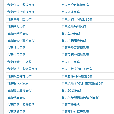
台東住宿．澄境民宿
台東百分百渡假民宿
台東魔法奶油飛民宿
台東多多民宿
台東草莓牛奶民宿
台東民宿‧阿逗仔民宿
台東觀海民宿
台東蘿斯瑪莉民宿
台東兩朵昀民宿
台東臨海民宿
台東民宿～燭光民宿
台東奇快旅遊民宿
台東祝福民宿
台東千季青菁華民宿
台東佳音民宿
台東民宿～海風民宿
台東函漾汽車旅館
台東正一民宿
台東海世山夢海景民宿
台東‧放空的日子民宿
台東麋鹿森林民宿
台東塞維利亞渡假民宿
台東明玉大飯店
台東奧斯卡&夏日香氣童話民宿
台東鐵馬驛棧民宿
台東2013民宿
台東張三民宿
台東米多麗精緻民宿 Mini館
台東民宿．渡邊森活
台東可樂旅店
台東糖巢民宿
台東窗外有晴天民宿