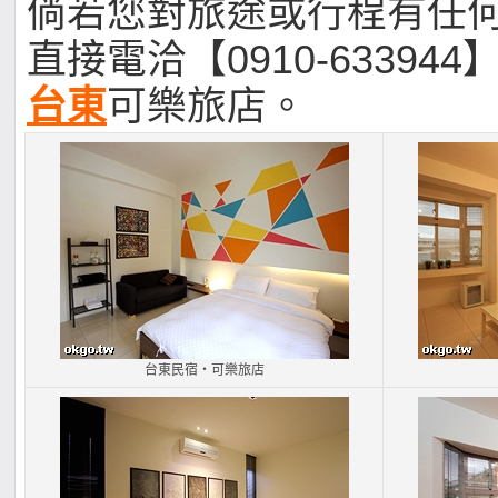
倘若您對旅途或行程有任
直接電洽【0910-633944
台東
可樂旅店。
台東民宿‧可樂旅店