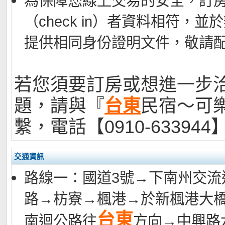
為保障您線上交易的安全，訂
（check in）者資料相符，
提供相同身份證明文件，敬請
若您須要訂房或想進一步
題，請與『
台東
民宿～可
繫，電話【0910-633944
交通資訊
路線一：國道3號→下南州交流
路→枋寮→楓港→於新楓港大橋
台東
南迴公路往
方向→中興路