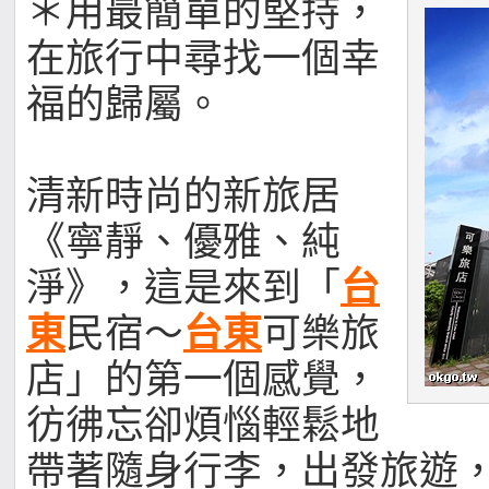
＊用最簡單的堅持，
在旅行中尋找一個幸
福的歸屬。
清新時尚的新旅居
《寧靜、優雅、純
淨》，這是來到「
台
東
民宿～
台東
可樂旅
店」的第一個感覺，
彷彿忘卻煩惱輕鬆地
帶著隨身行李，出發旅遊