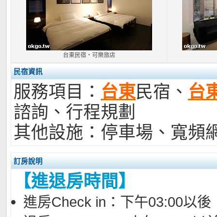
台東民宿‧可樂旅店
民宿資訊
服務項目：
台東
民宿、
台
諮詢、行程規劃
其他設施：停車場、寬頻
訂房說明
【進退房時間】
進房Check in：下午03:00以後