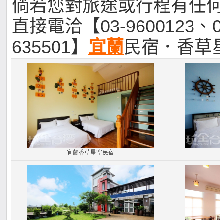
倘若您對旅途或行程有任
直接電洽【03-9600123、0
635501】
宜蘭
民宿．香草
宜蘭香草星空民宿