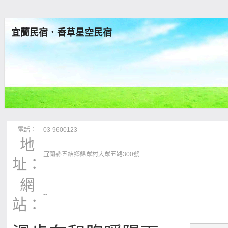
宜蘭民宿．香草星空民宿
電話：
03-9600123
地
宜蘭縣五結鄉錦眾村大眾五路300號
址：
網
--
站：