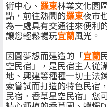
術中心、
羅東
林業文化園
點，前往熱鬧的
羅東
夜市
為一處具有交通往來便利
讓您輕鬆暢玩
宜蘭
風光。
因圓夢想而建造的「
宜蘭
空民宿」，是民宿主人從
地、興建等種種一切土法
索嘗試而打造的特色民宿
民宿．香草星空民宿」您
精心種植的香草園、蠟燭D