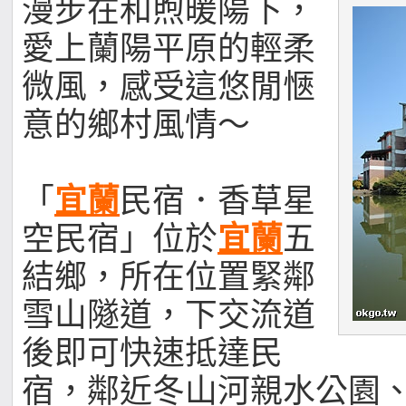
漫步在和煦暖陽下，
愛上蘭陽平原的輕柔
微風，感受這悠閒愜
意的鄉村風情～
「
宜蘭
民宿．香草星
空民宿」位於
宜蘭
五
結鄉，所在位置緊鄰
雪山隧道，下交流道
後即可快速抵達民
宿，鄰近冬山河親水公園