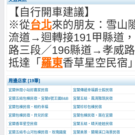
【自行開車建議】
※從
台北
來的朋友：雪山
流道→迴轉接191甲縣道
路三段／196縣道→孝威
抵達「
羅東
香草星空民宿
周邊店家 [19筆]
宜蘭休閒小站好農家民宿
宜蘭傳遞幸福爵士館民宿
宜蘭五結包棟民宿‧宜蘭8號王國B&B
宜蘭五結．風清雅筑民宿
宜蘭包棟民宿‧相約幸福
宜蘭珍珍包棟民宿
宜蘭包棟民宿‧貝兒的家
宜蘭包棟民宿‧窩在宜蘭
宜蘭香草星空民宿
宜蘭五結‧晴天娃娃民宿
宜蘭五結冬山河包棟民宿‧玫瑰國度
宜蘭美景．蘭陽溪口海景民宿