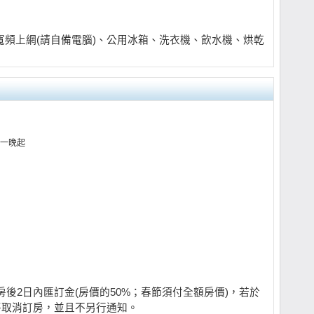
頻上網(請自備電腦)、公用冰箱、洗衣機、飲水機、烘乾
一晚起
後2日內匯訂金(房價的50%；春節須付全額房價)，若於
將取消訂房，並且不另行通知。