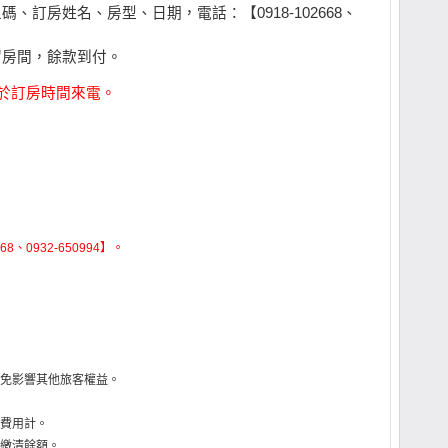
、訂房姓名、房型、日期，電話：【0918-102668、
留房間，餘款到付。
，請於訂房時間來電。
、0932-650994】。
免影響其他旅客權益。
費用計。
繳清餘額。