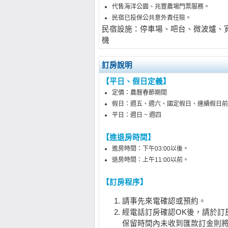
代售海洋公園、兆豐農場門票服務。
民宿已投保公共意外責任險。
民宿設施：停車場、吧台、微波爐、寬
機
訂房說明
【平日、假日定義】
定價：農曆春節期間
假日：週五、週六、國定假日、連續假日前
平日：週日 ~ 週四
【進退房時間】
進房時間：下午03:00以後。
退房時間：上午11:00以前。
【訂房程序】
請事先來電確認或預約。
經電話訂房確認OK後，請於訂房
保留時間內未收到匯款訂金則