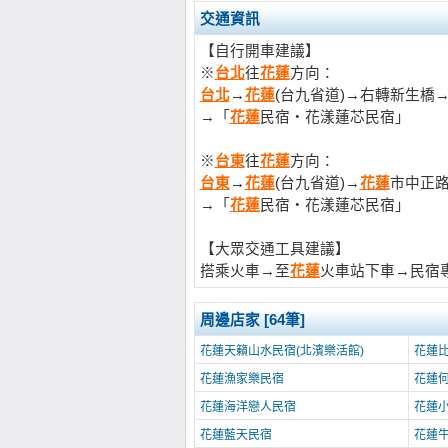
交通資訊
【自行開車建議】
※
台北
往
花蓮
方向：
台北
→
花蓮
(台九省道)→右轉新生
→「
花蓮
民宿‧花漾蓮芯民宿」
※
台東
往
花蓮
方向：
台東
→
花蓮
(台九省道)→
花蓮
市中正
→「
花蓮
民宿‧花漾蓮芯民宿」
【大眾交通工具建議】
搭乘火車→至
花蓮
火車站下車→民宿專
周邊店家 [64筆]
花蓮天籟山水民宿(北濱樂活館)
花蓮
花蓮漁家樂民宿
花蓮
花蓮海洋戀人民宿
花蓮
花蓮藍天民宿
花蓮