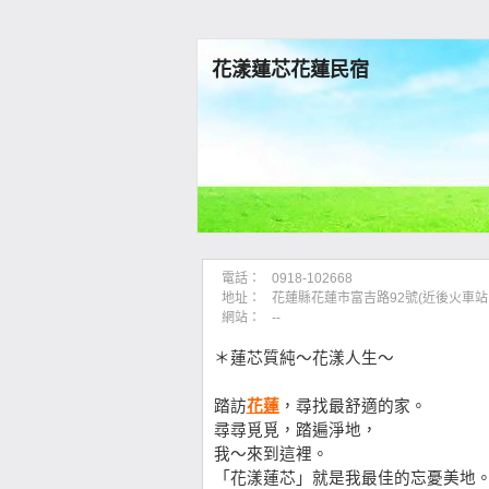
花漾蓮芯花蓮民宿
電話：
0918-102668
地址：
花蓮縣花蓮市富吉路92號(近後火車
網站：
--
＊蓮芯質純～花漾人生～
踏訪
花蓮
，尋找最舒適的家。
尋尋覓覓，踏遍淨地，
我～來到這裡。
「花漾蓮芯」就是我最佳的忘憂美地