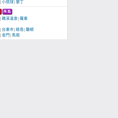
小琉球
墾丁
│
│
礁溪溫泉
羅東
│
│
台東市
綠島
蘭嶼
│
│
│
金門
馬祖
│
│