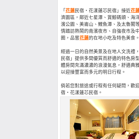
「
花蓮
民宿‧花漾蓮芯民宿」接近
花
濟園區，鄰近七星潭、賞鯨碼頭、海
濱公園、美崙山、鯉魚潭、及太魯閣
情踏訪熱鬧的南濱夜市、自強夜市及
圈，品嘗
花蓮
的在地小吃及特色美食
經過一日的自然美景及在地人文洗禮
民宿」提供多間優質而舒適的特色房
體房間充滿濃濃的浪漫氣息，舒適典
以迎接豐富而多元的明日行程。
倘若您對旅途或行程有任何疑問，歡迎直接電洽【
宿‧花漾蓮芯民宿。