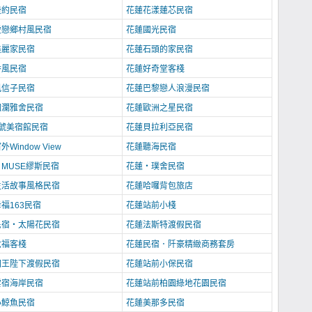
紐約民宿
花蓮花漾蓮芯民宿
愛戀鄉村風民宿
花蓮國光民宿
美麗家民宿
花蓮石頭的家民宿
香風民宿
花蓮好奇堂客棧
風信子民宿
花蓮巴黎戀人浪漫民宿
洄瀾雅舍民宿
花蓮歐洲之星民宿
號美宿館民宿
花蓮貝拉利亞民宿
Window View
花蓮聽海民宿
MUSE繆斯民宿
花蓮‧璞舍民宿
生活故事風格民宿
花蓮哈囉背包旅店
福163民宿
花蓮站前小棧
民宿‧太陽花民宿
花蓮法斯特渡假民宿
六福客棧
花蓮民宿．阡豪精緻商務套房
國王陛下渡假民宿
花蓮站前小保民宿
雲宿海岸民宿
花蓮站前柏園綠地花園民宿
小鯨魚民宿
花蓮美那多民宿