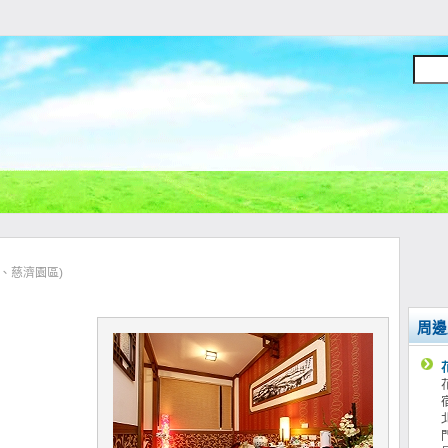
站、慈濟園區)
周邊
。