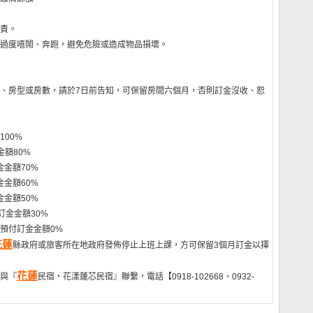
責。
過度嘻鬧、奔跑，避免危險或造成物品損壞。
、房型或房數，請於7日前告知，可保留房間六個月，否則訂金沒收、恕
00%
額80%
金金額70%
金金額60%
金金額50%
訂金金額30%
扣預付訂金金額0%
花蓮
縣政府或旅客所在地政府發佈停止上班上課，方可保留3個月訂金以擇
花蓮
與『
民宿‧花漾蓮芯民宿』聯繫，電話【0918-102668、0932-