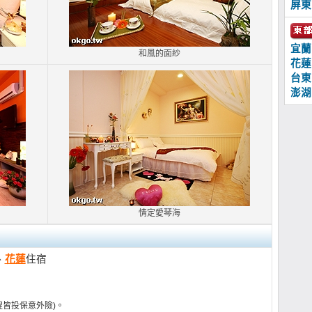
屏東
宜蘭
和風的面紗
花蓮
台東
澎湖
情定愛琴海
、
花蓮
住宿
程皆投保意外險)。