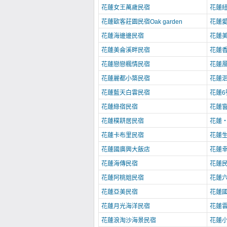
花蓮女王萬歲民宿
花蓮
花蓮歐客莊園民宿Oak garden
花蓮
花蓮海邊邊民宿
花蓮
花蓮美侖溪畔民宿
花蓮
花蓮戀戀楓情民宿
花蓮
花蓮麗都小築民宿
花蓮
花蓮藍天白雲民宿
花蓮6
花蓮綠宿民宿
花蓮窗外
花蓮樸耕居民宿
花蓮‧
花蓮卡布里民宿
花蓮
花蓮國廣興大飯店
花蓮幸
花蓮海傳民宿
花蓮
花蓮阿桃姐民宿
花蓮
花蓮亞美民宿
花蓮
花蓮月光海洋民宿
花蓮
花蓮浪淘沙海景民宿
花蓮