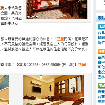
蓮
後火車站及慈
洋公園、美崙海
景點
等景點，也可盡
中華路生活商
。
台北
桃園
，旅人最需要的莫過於靜心的休息。「
花蓮
民宿‧花漾蓮芯
新竹
型，不同風格的雅緻空間，經過民宿主人的巧思設計，讓整
雅、溫馨浪漫～讓旅人可以在絕佳的住宿環境下充分休息，
苗栗
台中
0918-102668、0932-650994(詹小姐)】
花蓮
民
彰化
南投
雲林
嘉義
台南
高雄