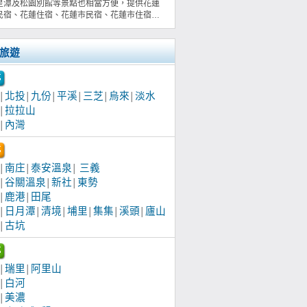
星潭及松園別館等景點也相當方便，提供花蓮
民宿、花蓮住宿、花蓮市民宿、花蓮市住宿…
旅遊
北投
九份
平溪
三芝
烏來
淡水
│
│
│
│
│
│
拉拉山
│
內灣
│
南庄
泰安溫泉
三義
│
│
│
谷關溫泉
新社
東勢
│
│
│
鹿港
田尾
│
│
日月潭
清境
埔里
集集
溪頭
廬山
│
│
│
│
│
│
古坑
│
瑞里
阿里山
│
│
白河
│
美濃
│