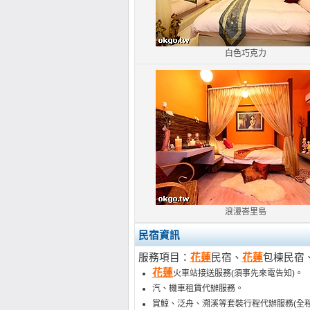
白色巧克力
浪漫峇里島
民宿資訊
服務項目：
花蓮
民宿、
花蓮
包棟民宿
花蓮
火車站接送服務(須事先來電告知)。
汽、機車租賃代辦服務。
賞鯨、泛舟、溯溪等套裝行程代辦服務(全