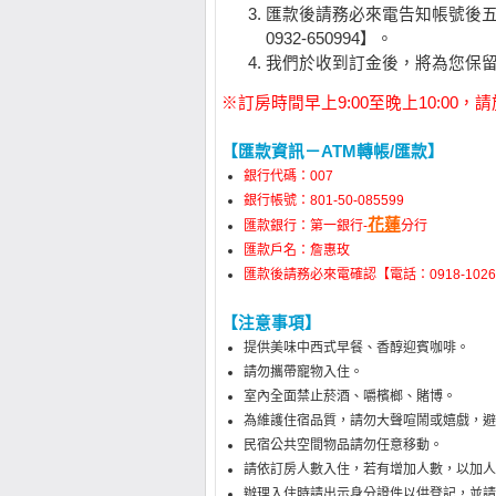
匯款後請務必來電告知帳號後五碼
0932-650994】。
我們於收到訂金後，將為您保
※訂房時間早上9:00至晚上10:00
【匯款資訊－ATM轉帳/匯款】
銀行代碼：007
銀行帳號：801-50-085599
花蓮
匯款銀行：第一銀行-
分行
匯款戶名：詹惠玫
匯款後請務必來電確認【電話：0918-102668
【注意事項】
提供美味中西式早餐、香醇迎賓咖啡。
請勿攜帶寵物入住。
室內全面禁止菸酒、嚼檳榔、賭博。
為維護住宿品質，請勿大聲喧鬧或嬉戲，避
民宿公共空間物品請勿任意移動。
請依訂房人數入住，若有增加人數，以加人
辦理入住時請出示身分證件以供登記，並請