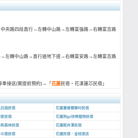
橋→中央路四段直行→左轉中山路→左轉富強路→右轉富吉路
路→左轉中山路→直行過地下道→右轉富安路→左轉富吉路
車接送(需提前預約)→「
花蓮
民宿‧花漾蓮芯民宿」
比拉迦民宿
花蓮塞維爾鄉村民宿
何家民宿
花蓮狗go快樂寵物民宿
小熊森林民宿
花蓮輕井澤民宿
牛の窩民宿
花蓮民宿．金桔旅店