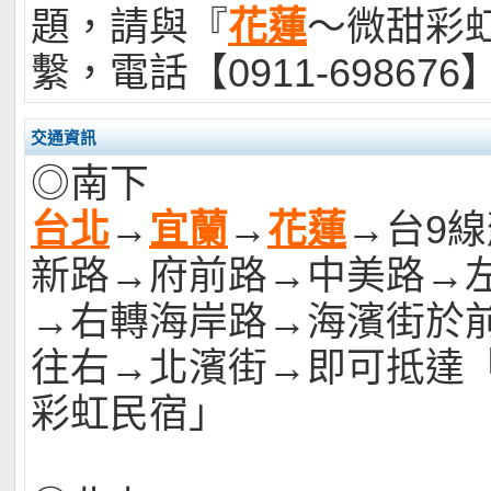
題，請與『
花蓮
～微甜彩
繫，電話【0911-698676
交通資訊
◎南下
台北
→
宜蘭
→
花蓮
→台9
新路→府前路→中美路→
→右轉海岸路→海濱街於
往右→北濱街→即可抵達
彩虹民宿」