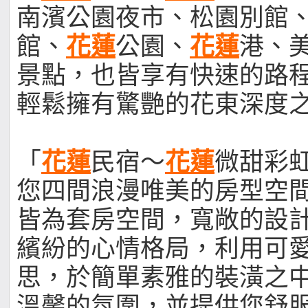
南濱公園夜市、松園別館
館、
花蓮
公園、
花蓮
港、
景點，也皆享有快速的路
輕鬆擁有驚艷的花東深度
「
花蓮
民宿～
花蓮
微甜彩
您四間浪漫唯美的房型空
皆為套房空間，寬敞的設
繽紛的心情格局，利用可
思，於簡單素雅的裝潢之
溫馨的氛圍，並提供您舒