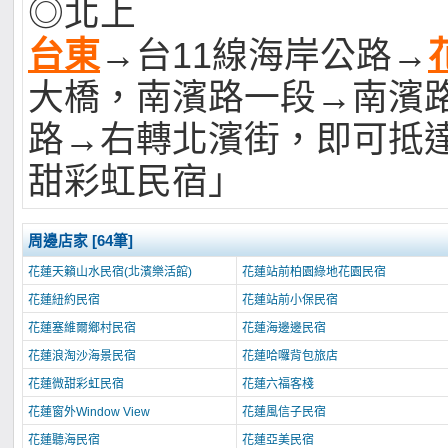
◎北上
台東
→台11線海岸公路→
大橋，南濱路一段→南濱
路→右轉北濱街，即可抵
甜彩虹民宿」
周邊店家 [64筆]
花蓮天籟山水民宿(北濱樂活館)
花蓮站前柏園綠地花園民宿
花蓮紐約民宿
花蓮站前小保民宿
花蓮塞維爾鄉村民宿
花蓮海邊邊民宿
花蓮浪淘沙海景民宿
花蓮哈囉背包旅店
花蓮微甜彩虹民宿
花蓮六福客棧
花蓮窗外Window View
花蓮風信子民宿
花蓮聽海民宿
花蓮亞美民宿