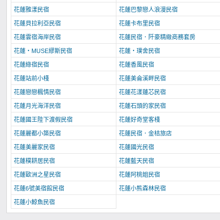
花蓮雅漾民宿
花蓮巴黎戀人浪漫民宿
花蓮貝拉利亞民宿
花蓮卡布里民宿
花蓮雲宿海岸民宿
花蓮民宿．阡豪精緻商務套房
花蓮‧MUSE繆斯民宿
花蓮‧璞舍民宿
花蓮綠宿民宿
花蓮香風民宿
花蓮站前小棧
花蓮美侖溪畔民宿
花蓮戀戀楓情民宿
花蓮花漾蓮芯民宿
花蓮月光海洋民宿
花蓮石頭的家民宿
花蓮國王陛下渡假民宿
花蓮好奇堂客棧
花蓮麗都小築民宿
花蓮民宿．金桔旅店
花蓮美麗家民宿
花蓮國光民宿
花蓮樸耕居民宿
花蓮藍天民宿
花蓮歐洲之星民宿
花蓮阿桃姐民宿
花蓮6號美宿館民宿
花蓮小熊森林民宿
花蓮小鯨魚民宿