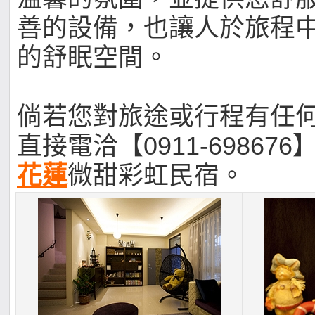
善的設備，也讓人於旅程
的舒眠空間。
倘若您對旅途或行程有任
直接電洽【0911-698676
花蓮
微甜彩虹民宿。