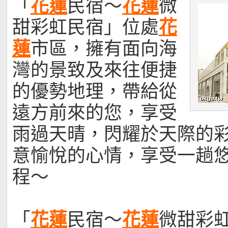
「
花蓮
民宿～
花蓮
微
甜彩虹民宿」位處
花
蓮
市區，擁有面向海
灣的景致及來往便捷
的優勢地理，帶給從
遠方前來的您，享受
雨過天晴，閃耀於天際的
意愉悅的心情，享受一趟
程～
「
花蓮
民宿～
花蓮
微甜彩