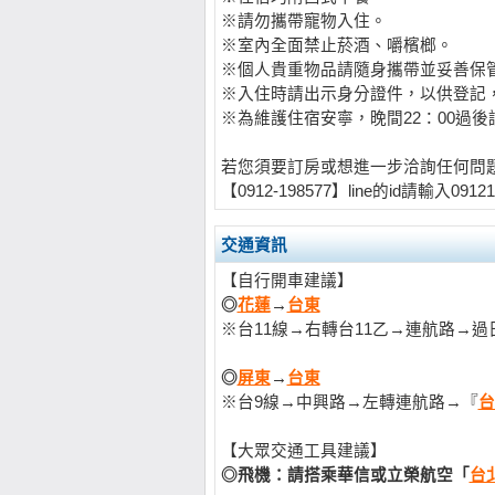
※請勿攜帶寵物入住。
※室內全面禁止菸酒、嚼檳榔。
※個人貴重物品請隨身攜帶並妥善保
※入住時請出示身分證件，以供登記
※為維護住宿安寧，晚間22：00過
若您須要訂房或想進一步洽詢任何問
【0912-198577】line的id請輸入0912
交通資訊
【自行開車建議】
◎
花蓮
→
台東
※台11線→右轉台11乙→連航路→
◎
屏東
→
台東
※台9線→中興路→左轉連航路→『
台
【大眾交通工具建議】
◎飛機：請搭乘華信或立榮航空「
台