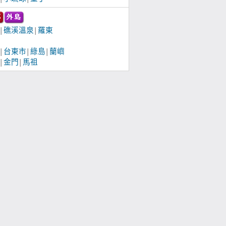
礁溪溫泉
羅東
│
│
台東市
綠島
蘭嶼
│
│
│
金門
馬祖
│
│