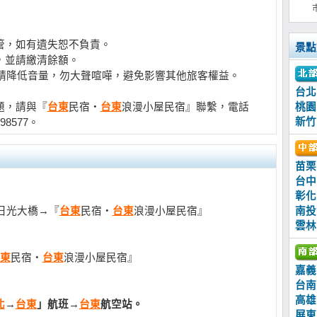
管，如有遺失恕不負責。
景點
，並請繳清餘額。
後請降低音量，勿大聲喧嘩，避免影響其他旅客權益。
台北
題，請與『
台東
民宿‧
台東
浪漫小屋民宿』聯繫，電話
桃園
新竹
198577。
苗栗
台中
彰化
過日光大橋→『
台東
民宿‧
台東
浪漫小屋民宿』
南投
雲林
東
民宿‧
台東
浪漫小屋民宿』
嘉義
台南
高雄
北
→
台東
」航班→
台東
航空站。
屏東