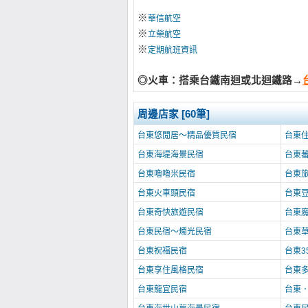
※
華信航空
※
立榮航空
※
定期航班資訊
◎火車：搭乘台鐵南迴或北迴鐵路→
周邊店家 [60筆]
台東悠閒居～精品優質民宿
台東
台東海堤海景民宿
台東
台東嚕嚕米民宿
台東
台東火車頭民宿
台東
台東奇快旅遊民宿
台東
台東民宿～燭光民宿
台東
台東祝福民宿
台東3
台東享住風格民宿
台東
台東龍宜民宿
台東