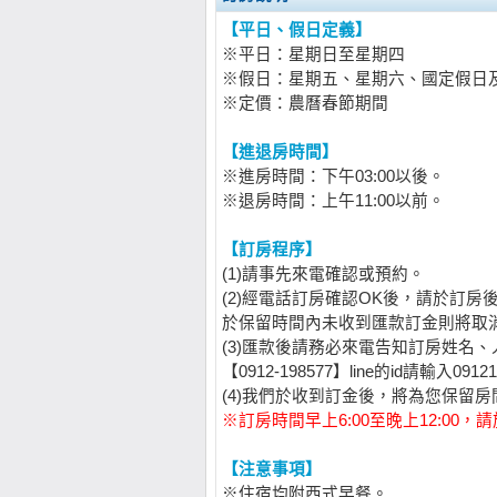
【平日、假日定義】
※平日：星期日至星期四
※假日：星期五、星期六、國定假日
※定價：農曆春節期間
【進退房時間】
※進房時間：下午03:00以後。
※退房時間：上午11:00以前。
【訂房程序】
(1)請事先來電確認或預約。
(2)經電話訂房確認OK後，請於訂房
於保留時間內未收到匯款訂金則將取
(3)匯款後請務必來電告知訂房姓名
【0912-198577】line的id請輸入0912
(4)我們於收到訂金後，將為您保留
※訂房時間早上6:00至晚上12:00
【注意事項】
※住宿均附西式早餐。