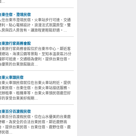
宿…
台東住宿．澄境民宿
入住台東市澄境民宿，火車站步行可達、交通
便利，貼心電梯設計，浪漫法式氛圍房型，雙
人房與四人房皆有，讓旅程更輕鬆舒適。…
台東旅行家商務會館
台東旅行家商務會館位於台東市中心，鄰近客
運總站、海濱公園等景點，至知本溫泉區25分
鐘即可抵達，交通極為便利，提供台東住宿，
為優質的台東旅館飯店…
台東火車頭民宿
台東火車頭民宿就位在台東火車站附近，提供
台東民宿、台東住宿、台東火車站接送服務、
代辦租車、租機車等，台東火車頭民宿邀您好
好的享受台東美好假期…
台東百分百渡假民宿
台東百分百渡假民宿，位在山水優美的台東鹿
野鄉，為安全的合法台東民宿，鄰近鹿野高
台，提供台東民宿、台東住宿、鹿野住宿、鹿
野民宿…