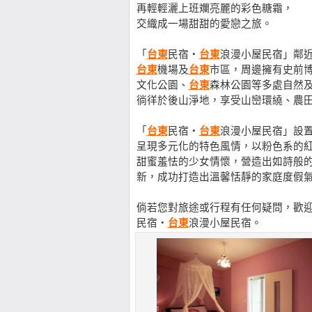
再輕輕灑上班斕亮麗的彩色糖霜，
交織成一場甜甜的愛戀之旅。
「
台東
民宿‧
台東
浪漫小屋民宿」鄰
台東
機場及
台東
市區，周邊擁有史前
文化公園、
台東
森林公園等多處自然
徜徉於後山淨地，享受山巒環繞、農
「
台東
民宿‧
台東
浪漫小屋民宿」設
呈現多元化的特色風情，以粉色系的
甜蜜羞怯的少女情懷，營造出如詩般
新，成功打造出溫馨恬靜的家庭度假
倘若您對旅途或行程有任何疑問，歡迎直接電洽【
民宿‧
台東
浪漫小屋民宿。