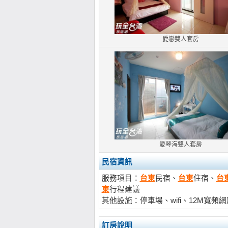
愛戀雙人套房
愛琴海雙人套房
民宿資訊
服務項目：
台東
民宿、
台東
住宿、
台
東
行程建議
其他設施：停車場、wifi、12M寬頻
訂房說明