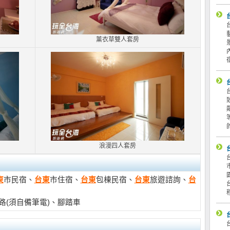
薰衣草雙人套房
浪漫四人套房
東
市民宿、
台東
市住宿、
台東
包棟民宿、
台東
旅遊諮詢、
台
網路(須自備筆電)、腳踏車