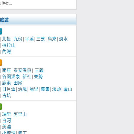
市住宿…
旅遊
北投
九份
平溪
三芝
烏來
淡水
│
│
│
│
│
│
拉拉山
│
內灣
│
南庄
泰安溫泉
三義
│
│
│
谷關溫泉
新社
東勢
│
│
│
鹿港
田尾
│
│
日月潭
清境
埔里
集集
溪頭
廬山
│
│
│
│
│
│
古坑
│
瑞里
阿里山
│
│
白河
│
美濃
│
小琉球
墾丁
│
│