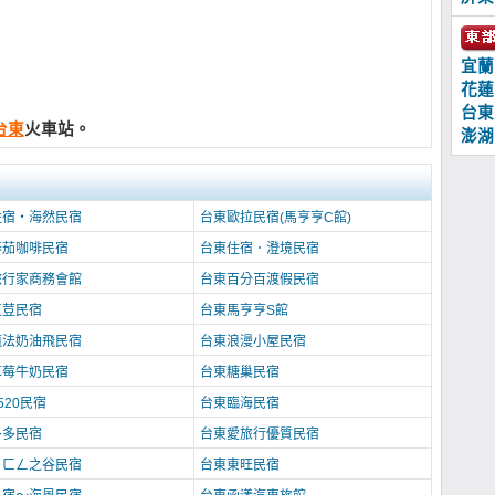
宜蘭
花蓮
台東
台東
火車站。
澎湖
住宿‧海然民宿
台東歐拉民宿(馬亨亨C館)
蕃茄咖啡民宿
台東住宿．澄境民宿
旅行家商務會館
台東百分百渡假民宿
豆荳民宿
台東馬亨亨S館
魔法奶油飛民宿
台東浪漫小屋民宿
草莓牛奶民宿
台東糖巢民宿
520民宿
台東臨海民宿
多多民宿
台東愛旅行優質民宿
．ㄈㄥ之谷民宿
台東東旺民宿