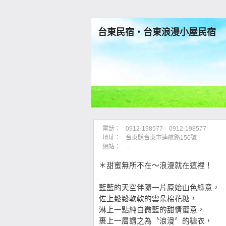
台東民宿‧台東浪漫小屋民宿
電話：
0912-198577 0912-198577
地址：
台東縣台東市連航路150號
網站：
--
＊甜蜜無所不在～浪漫就在這裡！
藍藍的天空伴隨一片原始山色綠意，
佐上鬆鬆軟軟的雲朵棉花糖，
淋上一點純白微藍的甜情蜜意，
裹上一層謂之為〝浪漫〞的糖衣，