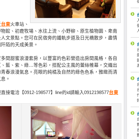
近
台東
火車站、
博物館、初鹿牧場、水往上流、小野柳、原生植物園、卑南
及人文景點。您可在民宿旁的鐵軌步道及日光橋散步，盡情
田阡陌的天成美景。
置多間甜蜜浪漫套房，以豐富的色彩營造出房間風格，各自
紅、藍、紫、綠…等色彩，搭配公主風的蕾絲帷幕，交織出
的青春浪漫氣息。亮眼的純橘及自然的綠色色系，雅緻而清
氣息。
0912-198577】line的id請輸入0912198577
台東