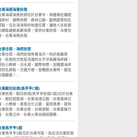
台東海堤海景民宿
台東海堤海景民宿位於台東市，周邊鄰近鐵道
藝術村、國際地標、森林公園、藍晒圖等知名
景點，位在海灣旁的地理位置，讓旅人在民宿
內便能遠眺美麗海景，提供台東民宿、台東住
宿、台東海景民宿…
台東住宿‧海然民宿
台東住宿‧海然民宿有著海天一色的美麗景
致，民宿前方就是浩瀚的太平洋美麗海岸線，
鄰近小野柳、活水湖、國際地標、加路蘭海岸
等知名景點，交通方便，是暢遊台東時，最佳
的落腳處！…
台東歐拉民宿(馬亨亨C館)
台東民宿‧歐拉民宿(馬亨亨民宿C館)位於台東
市，鄰近琵琶湖、台東海濱公園、台東森林公
園、小野柳、卑南文化公園、富岡漁港，提供
台東民宿、台東住宿、台東賞鯨、台東套裝行
程、台東泛舟、台東火車站接送服務…
台東馬亨亨S館
台東馬亨亨S館位於台東市區，為合法台東民宿