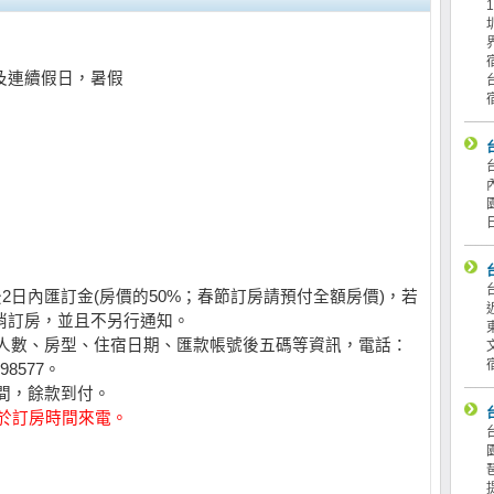
及連續假日，暑假
後2日內匯訂金(房價的50%；春節訂房請預付全額房價)，若
消訂房，並且不另行通知。
、人數、房型、住宿日期、匯款帳號後五碼等資訊，電話：
198577。
房間，餘款到付。
，請於訂房時間來電。