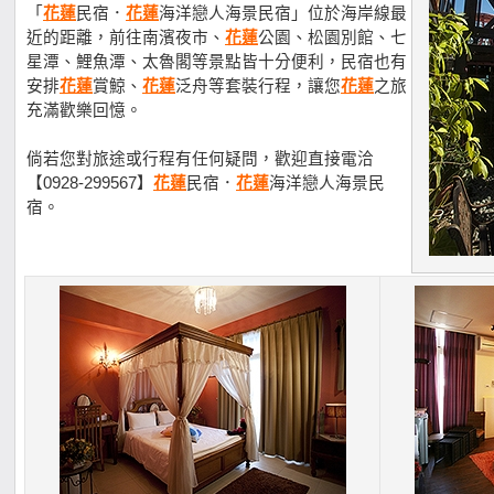
「
花蓮
民宿．
花蓮
海洋戀人海景民宿」位於海岸線最
近的距離，前往南濱夜市、
花蓮
公園、松園別館、七
星潭、鯉魚潭、太魯閣等景點皆十分便利，民宿也有
安排
花蓮
賞鯨、
花蓮
泛舟等套裝行程，讓您
花蓮
之旅
充滿歡樂回憶。
倘若您對旅途或行程有任何疑問，歡迎直接電洽
【0928-299567】
花蓮
民宿．
花蓮
海洋戀人海景民
宿。