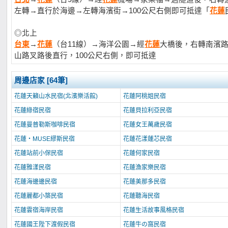
左轉→直行於海邊→左轉海濱街→100公尺右側即可抵達「
花蓮
◎北上
台東
→
花蓮
（台11線）→海洋公園→經
花蓮
大橋後，右轉南濱
山路叉路後直行，100公尺右側，即可抵達
周邊店家 [64筆]
花蓮天籟山水民宿(北濱樂活館)
花蓮阿桃姐民宿
花蓮綠宿民宿
花蓮貝拉利亞民宿
花蓮曼普勒斯咖啡民宿
花蓮女王萬歲民宿
花蓮‧MUSE繆斯民宿
花蓮花漾蓮芯民宿
花蓮站前小保民宿
花蓮何家民宿
花蓮雅漾民宿
花蓮漁家樂民宿
花蓮海邊邊民宿
花蓮美那多民宿
花蓮麗都小築民宿
花蓮聽海民宿
花蓮雲宿海岸民宿
花蓮生活故事風格民宿
花蓮國王陛下渡假民宿
花蓮牛の窩民宿