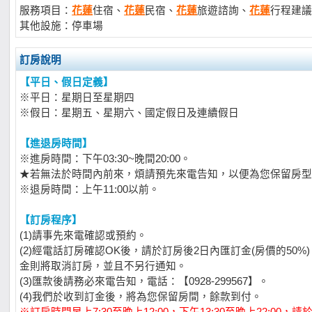
服務項目：
花蓮
住宿、
花蓮
民宿、
花蓮
旅遊諮詢、
花蓮
行程建議
其他設施：停車場
訂房說明
【平日、假日定義】
※平日：星期日至星期四
※假日：星期五、星期六、國定假日及連續假日
【進退房時間】
※進房時間：下午03:30~晚間20:00。
★若無法於時間內前來，煩請預先來電告知，以便為您保留房型
※退房時間：上午11:00以前。
【訂房程序】
(1)請事先來電確認或預約。
(2)經電話訂房確認OK後，請於訂房後2日內匯訂金(房價的50
金則將取消訂房，並且不另行通知。
(3)匯款後請務必來電告知，電話：【0928-299567】。
(4)我們於收到訂金後，將為您保留房間，餘款到付。