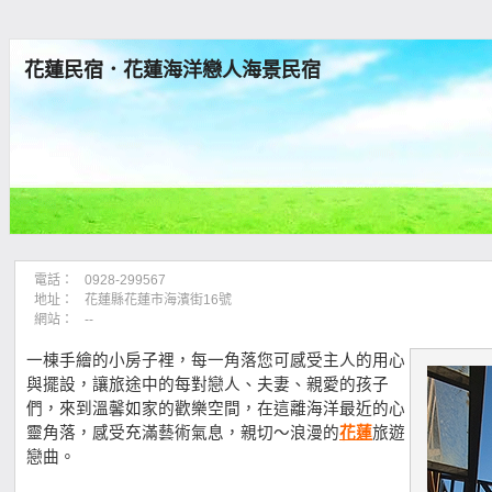
花蓮民宿．花蓮海洋戀人海景民宿
電話：
0928-299567
地址：
花蓮縣花蓮市海濱街16號
網站：
--
一棟手繪的小房子裡，每一角落您可感受主人的用心
與擺設，讓旅途中的每對戀人、夫妻、親愛的孩子
們，來到溫馨如家的歡樂空間，在這離海洋最近的心
靈角落，感受充滿藝術氣息，親切～浪漫的
花蓮
旅遊
戀曲。