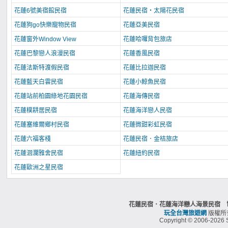
花蓮6號美宿館民宿
花蓮民宿‧太陽花民宿
花蓮狗go快樂寵物民宿
花蓮亞美民宿
花蓮窗外Window View
花蓮哈囉背包旅店
花蓮巴黎戀人浪漫民宿
花蓮香風民宿
花蓮法斯特渡假民宿
花蓮比拉迦民宿
花蓮藍天白雲民宿
花蓮小鯨魚民宿
花蓮站前柏園綠地花園民宿
花蓮海傳民宿
花蓮樸耕居民宿
花蓮海洋戀人民宿
花蓮塞維爾鄉村民宿
花蓮微甜彩虹民宿
花蓮六福客棧
花蓮民宿．金桔旅店
花蓮洄瀾雅舍民宿
花蓮紐約民宿
花蓮歐洲之星民宿
花蓮民宿．花蓮海洋戀人海景民宿 電話
玩全台灣旅遊網
版權所
Copyright © 2006-2026 S