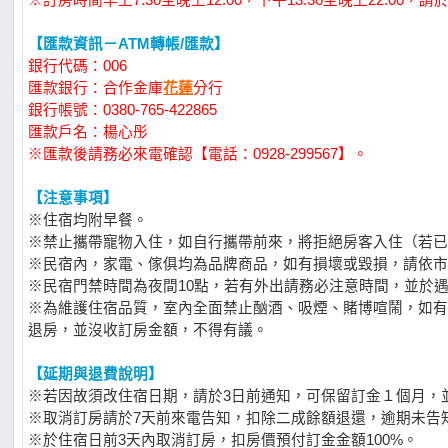
※訂房時間早上7:30至晚上12:00，下午13:30至晚上22:00
【匯款資訊－ATM轉帳/匯款】
銀行代碼：006
匯款銀行：合作金庫
花蓮
分行
銀行帳號：0380-765-422865
匯款戶名：楊心彤
※匯款後請務必來電確認【電話：0928-299567】。
【注意事項】
※住宿均附早餐。
※禁止攜帶寵物入住，如自行攜帶前來，將拒絕房客入住（若已
※民宿內，家電、傢俱均為品牌商品，如有損壞或毀損，請依市
※民宿門禁時間為夜間10點，若有外出請務必注意時間，並於
※為維護住宿品質，室內全面禁止酗酒、吸煙、賭博喧鬧，如有
退房，並沒收訂房金額，不得有議。
【延期與退費說明】
※若因故須改住宿日期，請於3日前通知，可保留訂金１個月，
※取消訂房請於7天前來電告知，扣除二成餘額退還，逾期未告
※於住宿日前3天內取消訂房，扣房價預付訂金金額100%。