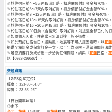
※於住宿日前4～5天內取消訂房，扣房價預付訂金金額70%。
※於住宿日前6～7天內取消訂房，扣房價預付訂金金額50%。
※於住宿日前8～12天內取消訂房，扣房價預付訂金金額40%。
※於住宿日前13～15天內取消訂房，扣房價預付訂金金額30%
※於住宿日前16～20天內取消訂房，扣房價預付訂金金額10%
※於住宿日前30日前（含當天）取消訂房，則退還全部已付的
※如屬個人因素，住宿當日無法到達，恕不退費。
※如於預訂住宿當日，遇颱風、地震等不可抗拒因素時，以
花蓮
退還全額訂金或保留訂金一次，以半年為期限。滯留期間無法離
※若您須要訂房或想進一步洽詢任何問題，請與『
花蓮
民宿．
花
話【0928-299567】。
交通資訊
【GPS衛星定位】
經度： 121-36'-51.8""
緯度： 23-58'-26""
【自行開車建議】
◎南下
台北
→
花蓮
（台9線）→經
花蓮
機場→家樂福→過隧道後，右轉